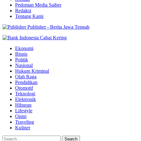
Pedoman Media Saiber
Redaksi
Tentang Kami
Publisher - Berita Jawa Tengah
Ekonomi
Bisnis
Politik
Nasional
Hukum Kriminal
Olah Raga
Pendidikan
Otomotif
Teknologi
Elektronik
Hiburan
Lifestyle
Opini
Traveling
Kuliner