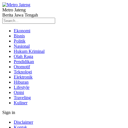
Metro Jateng
Berita Jawa Tengah
Ekonomi
Bisnis
Politik
Nasional
Hukum Kriminal
Olah Raga
Pendidikan
Otomotif
Teknologi
Elektronik
Hiburan
Lifestyle
Opini
Traveling
Kuliner
Sign in
Disclaimer
Kontak