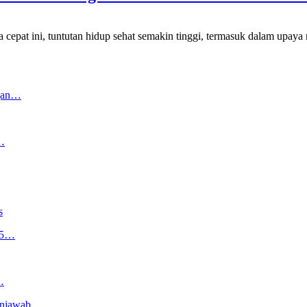
, tuntutan hidup sehat semakin tinggi, termasuk dalam upaya menc
ngan…
…
s
,5…
…
Menjawab…