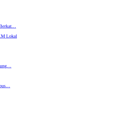
 Berkat…
KM Lokal
agung…
mbus…