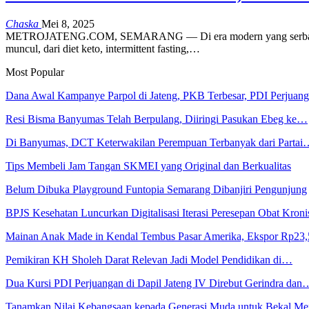
Chaska
Mei 8, 2025
METROJATENG.COM, SEMARANG — Di era modern yang serba cepat ini
muncul, dari diet keto, intermittent fasting,…
Most Popular
Dana Awal Kampanye Parpol di Jateng, PKB Terbesar, PDI Perjua
Resi Bisma Banyumas Telah Berpulang, Diiringi Pasukan Ebeg ke…
Di Banyumas, DCT Keterwakilan Perempuan Terbanyak dari Partai
Tips Membeli Jam Tangan SKMEI yang Original dan Berkualitas
Belum Dibuka Playground Funtopia Semarang Dibanjiri Pengunjung
BPJS Kesehatan Luncurkan Digitalisasi Iterasi Peresepan Obat Kroni
Mainan Anak Made in Kendal Tembus Pasar Amerika, Ekspor Rp23
Pemikiran KH Sholeh Darat Relevan Jadi Model Pendidikan di…
Dua Kursi PDI Perjuangan di Dapil Jateng IV Direbut Gerindra dan
Tanamkan Nilai Kebangsaan kepada Generasi Muda untuk Bekal 