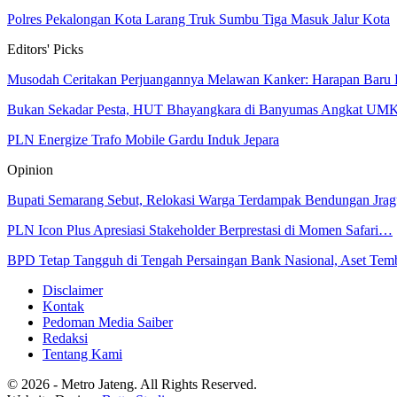
Polres Pekalongan Kota Larang Truk Sumbu Tiga Masuk Jalur Kota
Editors' Picks
Musodah Ceritakan Perjuangannya Melawan Kanker: Harapan Baru
Bukan Sekadar Pesta, HUT Bhayangkara di Banyumas Angkat UM
PLN Energize Trafo Mobile Gardu Induk Jepara
Opinion
Bupati Semarang Sebut, Relokasi Warga Terdampak Bendungan Jr
PLN Icon Plus Apresiasi Stakeholder Berprestasi di Momen Safari…
BPD Tetap Tangguh di Tengah Persaingan Bank Nasional, Aset Te
Disclaimer
Kontak
Pedoman Media Saiber
Redaksi
Tentang Kami
© 2026 - Metro Jateng. All Rights Reserved.