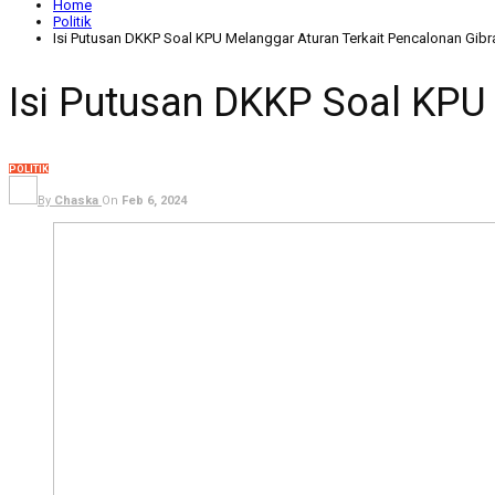
Home
Politik
Isi Putusan DKKP Soal KPU Melanggar Aturan Terkait Pencalonan Gibr
Isi Putusan DKKP Soal KPU 
POLITIK
By
Chaska
On
Feb 6, 2024