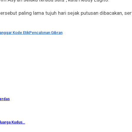
rsebut paling lama tujuh hari sejak putusan dibacakan, 
anggar Kode Etik
Pencalonan Gibran
Cerdas
eluarga Kudus…