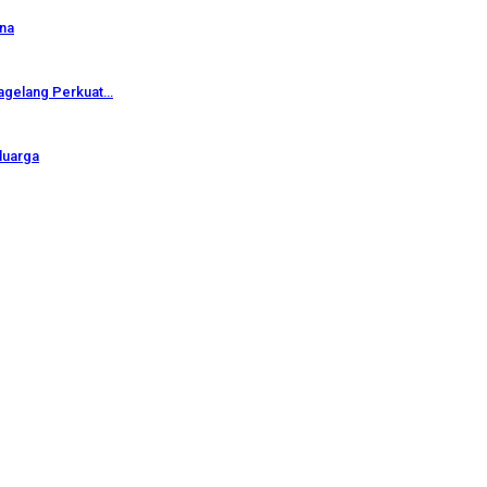
ana
Magelang Perkuat…
luarga