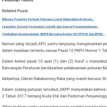
Related Posts
Wibowo Prasetyo Perkuat Toleransi Lewat Silaturahmi di Gereja…
Legislator Dorong Penguatan Logistik dan Sinergi Penanggulangan…
Tingkatkan Kesiapsiagaan, BNPB Bersama Komisi VIII DPR RI dan BPBD…
Namun yang terjadi, KPU justru langsung mengeluarkan p
dalam keadaan tertentu sesuai Pasal 10 PKPU Nomor 1 Ta
Dalam beleid pasal 10 ayat (1) dan (2) huruf c menyeb
Rancangan Peraturan berdasarkan pelaksanaan putusan 
Akibatnya, Gibran Rakabuming Raka yang masih berusia 36
Dalam sidang putusan tersebut, DKPP menyatakan bahwa 
2 Tahun 2017 tentang Kode Etik dan Pedoman Penyelengga
“Menjatuhkan sanksi peringatan keras terakhir kepada Hasyi