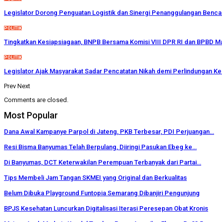
Legislator Dorong Penguatan Logistik dan Sinergi Penanggulangan Benc
POLITIK
Tingkatkan Kesiapsiagaan, BNPB Bersama Komisi VIII DPR RI dan BPBD 
POLITIK
Legislator Ajak Masyarakat Sadar Pencatatan Nikah demi Perlindungan Ke
Prev
Next
Comments are closed.
Most Popular
Dana Awal Kampanye Parpol di Jateng, PKB Terbesar, PDI Perjuangan…
Resi Bisma Banyumas Telah Berpulang, Diiringi Pasukan Ebeg ke…
Di Banyumas, DCT Keterwakilan Perempuan Terbanyak dari Partai…
Tips Membeli Jam Tangan SKMEI yang Original dan Berkualitas
Belum Dibuka Playground Funtopia Semarang Dibanjiri Pengunjung
BPJS Kesehatan Luncurkan Digitalisasi Iterasi Peresepan Obat Kronis