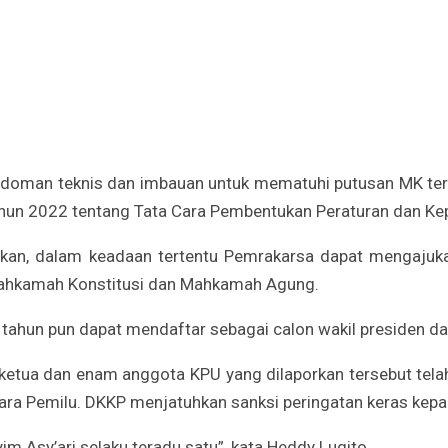
edoman teknis dan imbauan untuk mematuhi putusan MK ter
hun 2022 tentang Tata Cara Pembentukan Peraturan dan Ke
utkan, dalam keadaan tertentu Pemrakarsa dapat mengaju
Mahkamah Konstitusi dan Mahkamah Agung.
 tahun pun dapat mendaftar sebagai calon wakil presiden d
ketua dan enam anggota KPU yang dilaporkan tersebut tel
ra Pemilu. DKKP menjatuhkan sanksi peringatan keras kepa
m Asy’ari selaku teradu satu”, kata Heddy Lugito.