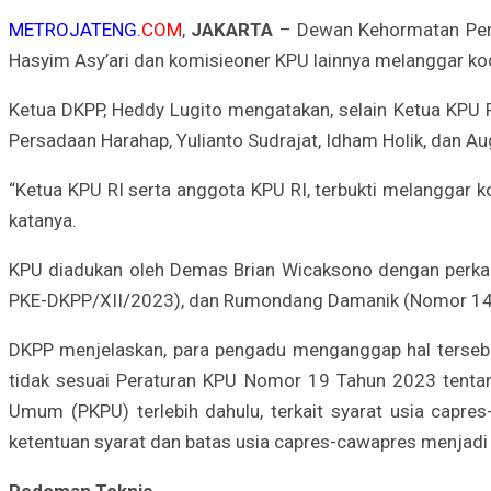
METROJATENG.
COM
,
JAKARTA
– Dewan Kehormatan Peny
Hasyim Asy’ari dan komisieoner KPU lainnya melanggar kod
Ketua DKPP, Heddy Lugito mengatakan, selain Ketua KPU R
Persadaan Harahap, Yulianto Sudrajat, Idham Holik, dan Au
“Ketua KPU RI serta anggota KPU RI, terbukti melanggar 
katanya.
KPU diadukan oleh Demas Brian Wicaksono dengan perka
PKE-DKPP/XII/2023), dan Rumondang Damanik (Nomor 14
DKPP menjelaskan, para pengadu menganggap hal tersebut
tidak sesuai Peraturan KPU Nomor 19 Tahun 2023 tentan
Umum (PKPU) terlebih dahulu, terkait syarat usia cap
ketentuan syarat dan batas usia capres-cawapres menjadi
Pedoman Teknis