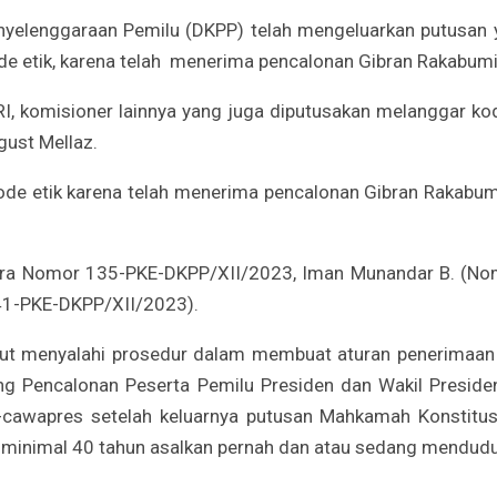
elenggaraan Pemilu (DKPP) telah mengeluarkan putusan 
e etik, karena telah menerima pencalonan Gibran Rakabumin
I, komisioner lainnya yang juga diputusakan melanggar kod
gust Mellaz.
kode etik karena telah menerima pencalonan Gibran Rakabum
ra Nomor 135-PKE-DKPP/XII/2023, Iman Munandar B. (Nom
1-PKE-DKPP/XII/2023).
 menyalahi prosedur dalam membuat aturan penerimaan cal
g Pencalonan Peserta Pemilu Presiden dan Wakil Presid
res-cawapres setelah keluarnya putusan Mahkamah Konst
 minimal 40 tahun asalkan pernah dan atau sedang menduduk