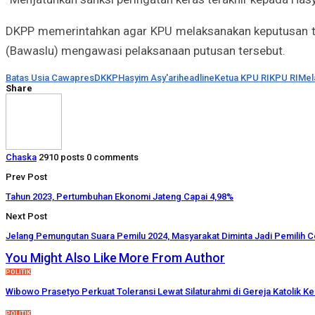
DKPP memerintahkan agar KPU melaksanakan keputusan te
(Bawaslu) mengawasi pelaksanaan putusan tersebut.
Batas Usia Cawapres
DKKP
Hasyim Asy'ari
headline
Ketua KPU RI
KPU RI
Mel
Share
Chaska
2910 posts
0 comments
Prev Post
Tahun 2023, Pertumbuhan Ekonomi Jateng Capai 4,98%
Next Post
Jelang Pemungutan Suara Pemilu 2024, Masyarakat Diminta Jadi Pemilih 
You Might Also Like
More From Author
POLITIK
Wibowo Prasetyo Perkuat Toleransi Lewat Silaturahmi di Gereja Katolik K
POLITIK