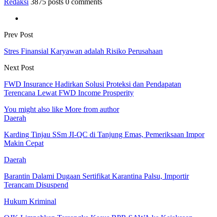
Redaksi
3875 posts
0 comments
Prev Post
Stres Finansial Karyawan adalah Risiko Perusahaan
Next Post
FWD Insurance Hadirkan Solusi Proteksi dan Pendapatan
Terencana Lewat FWD Income Prosperity
You might also like
More from author
Daerah
Karding Tinjau SSm JI-QC di Tanjung Emas, Pemeriksaan Impor
Makin Cepat
Daerah
Barantin Dalami Dugaan Sertifikat Karantina Palsu, Importir
Terancam Disuspend
Hukum Kriminal