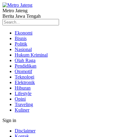
Metro Jateng
Berita Jawa Tengah
Ekonomi
Bisnis
Politik
Nasional
Hukum Kriminal
Olah Raga
Pendidikan
Otomotif
Teknologi
Elektronik
Hiburan
Lifestyle
Opini
Traveling
Kuliner
Sign in
Disclaimer
Kontak