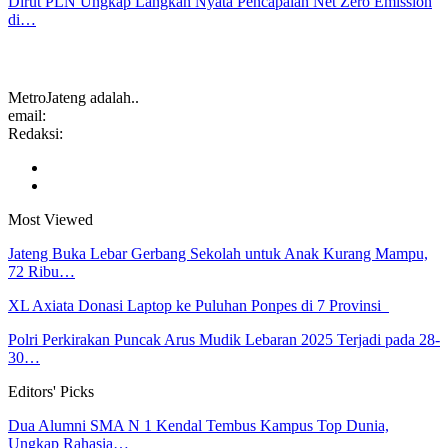
Dirut PLN Ungkap Langkah Nyata Pencapaian Net Zero Emission
di…
MetroJateng adalah..
email:
Redaksi:
Most Viewed
Jateng Buka Lebar Gerbang Sekolah untuk Anak Kurang Mampu,
72 Ribu…
XL Axiata Donasi Laptop ke Puluhan Ponpes di 7 Provinsi
Polri Perkirakan Puncak Arus Mudik Lebaran 2025 Terjadi pada 28-
30…
Editors' Picks
Dua Alumni SMA N 1 Kendal Tembus Kampus Top Dunia,
Ungkap Rahasia…