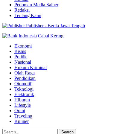
Pedoman Media Saiber
Redaksi
Tentang Kami
Publisher - Berita Jawa Tengah
Ekonomi
Bisnis
Politik
Nasional
Hukum Kriminal
Olah Raga
Pendidikan
Otomotif
Teknologi
Elektronik
Hiburan
Lifestyle
Opini
Traveling
Kuliner