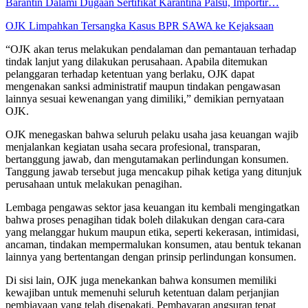
Barantin Dalami Dugaan Sertifikat Karantina Palsu, Importir…
OJK Limpahkan Tersangka Kasus BPR SAWA ke Kejaksaan
“OJK akan terus melakukan pendalaman dan pemantauan terhadap
tindak lanjut yang dilakukan perusahaan. Apabila ditemukan
pelanggaran terhadap ketentuan yang berlaku, OJK dapat
mengenakan sanksi administratif maupun tindakan pengawasan
lainnya sesuai kewenangan yang dimiliki,” demikian pernyataan
OJK.
OJK menegaskan bahwa seluruh pelaku usaha jasa keuangan wajib
menjalankan kegiatan usaha secara profesional, transparan,
bertanggung jawab, dan mengutamakan perlindungan konsumen.
Tanggung jawab tersebut juga mencakup pihak ketiga yang ditunjuk
perusahaan untuk melakukan penagihan.
Lembaga pengawas sektor jasa keuangan itu kembali mengingatkan
bahwa proses penagihan tidak boleh dilakukan dengan cara-cara
yang melanggar hukum maupun etika, seperti kekerasan, intimidasi,
ancaman, tindakan mempermalukan konsumen, atau bentuk tekanan
lainnya yang bertentangan dengan prinsip perlindungan konsumen.
Di sisi lain, OJK juga menekankan bahwa konsumen memiliki
kewajiban untuk memenuhi seluruh ketentuan dalam perjanjian
pembiayaan yang telah disepakati. Pembayaran angsuran tepat