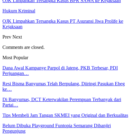
OJK Limpahkan Tersangka Kasus BPR SAWA ke Kejaksaan
Hukum Kriminal
OJK Limpahkan Tersangka Kasus PT Asuransi Jiwa Prolife ke
Kejaksaan
Prev
Next
Comments are closed.
Most Popular
Dana Awal Kampanye Parpol di Jateng, PKB Terbesar, PDI
Perjuangan…
Resi Bisma Banyumas Telah Berpulang, Diiringi Pasukan Ebeg
ke…
Di Banyumas, DCT Keterwakilan Perempuan Terbanyak dari
Partai…
Tips Membeli Jam Tangan SKMEI yang Original dan Berkualitas
Belum Dibuka Playground Funtopia Semarang Dibanjiri
Pengunjung