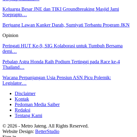
Keluarga Besar JNE dan TIKI Groundbreaking Masjid Jami
Soeprapto…
Berjuang Lawan Kanker Darah, Sumiyati Terbantu Program JKN
Opinion
Peringati HUT Ke-9, SIG Kolaborasi untuk Tumbuh Bersama
demi…
Pebalap Astra Honda Raih Podium Tertinggi pada Race ke-4
Thailand…
Wacana Perpanjangan Usia Pensiun ASN Picu Polemik:
Legislator…
Disclaimer
Kontak
Pedoman Media Saiber
Redaksi
Tentang Kami
© 2026 - Metro Jateng. All Rights Reserved.
Website Design:
BetterStudio
Sign in