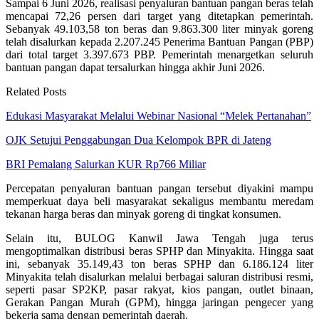
Sampai 6 Juni 2026, realisasi penyaluran bantuan pangan beras telah
mencapai 72,26 persen dari target yang ditetapkan pemerintah.
Sebanyak 49.103,58 ton beras dan 9.863.300 liter minyak goreng
telah disalurkan kepada 2.207.245 Penerima Bantuan Pangan (PBP)
dari total target 3.397.673 PBP. Pemerintah menargetkan seluruh
bantuan pangan dapat tersalurkan hingga akhir Juni 2026.
Related Posts
Edukasi Masyarakat Melalui Webinar Nasional “Melek Pertanahan”
OJK Setujui Penggabungan Dua Kelompok BPR di Jateng
BRI Pemalang Salurkan KUR Rp766 Miliar
Percepatan penyaluran bantuan pangan tersebut diyakini mampu
memperkuat daya beli masyarakat sekaligus membantu meredam
tekanan harga beras dan minyak goreng di tingkat konsumen.
Selain itu, BULOG Kanwil Jawa Tengah juga terus
mengoptimalkan distribusi beras SPHP dan Minyakita. Hingga saat
ini, sebanyak 35.149,43 ton beras SPHP dan 6.186.124 liter
Minyakita telah disalurkan melalui berbagai saluran distribusi resmi,
seperti pasar SP2KP, pasar rakyat, kios pangan, outlet binaan,
Gerakan Pangan Murah (GPM), hingga jaringan pengecer yang
bekerja sama dengan pemerintah daerah.