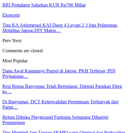
BRI Pemalang Salurkan KUR Rp766 Miliar
Ekonomi
Tiga KA Aglomerasi KAI Daop 4 Layani 2,3 Juta Pelanggan,
Mobilitas Jateng-DIY Makin…
Prev
Next
Comments are closed.
Most Popular
Dana Awal Kampanye Parpol di Jateng, PKB Terbesar, PDI
Perjuangan…
Resi Bisma Banyumas Telah Berpulang, Diiringi Pasukan Ebeg
ke…
Di Banyumas, DCT Keterwakilan Perempuan Terbanyak dari
Partai…
Belum Dibuka Playground Funtopia Semarang Dibanjiri
Pengunjung
Tips Membeli Jam Tangan SKMEI yang Original dan Berkualitas