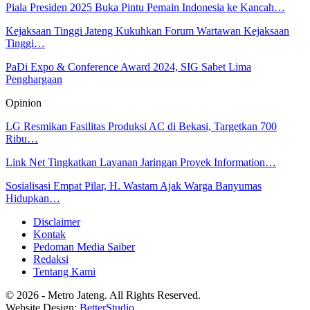
Piala Presiden 2025 Buka Pintu Pemain Indonesia ke Kancah…
Kejaksaan Tinggi Jateng Kukuhkan Forum Wartawan Kejaksaan
Tinggi…
PaDi Expo & Conference Award 2024, SIG Sabet Lima
Penghargaan
Opinion
LG Resmikan Fasilitas Produksi AC di Bekasi, Targetkan 700
Ribu…
Link Net Tingkatkan Layanan Jaringan Proyek Information…
Sosialisasi Empat Pilar, H. Wastam Ajak Warga Banyumas
Hidupkan…
Disclaimer
Kontak
Pedoman Media Saiber
Redaksi
Tentang Kami
© 2026 - Metro Jateng. All Rights Reserved.
Website Design:
BetterStudio