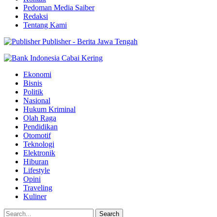
Pedoman Media Saiber
Redaksi
Tentang Kami
Publisher - Berita Jawa Tengah
Ekonomi
Bisnis
Politik
Nasional
Hukum Kriminal
Olah Raga
Pendidikan
Otomotif
Teknologi
Elektronik
Hiburan
Lifestyle
Opini
Traveling
Kuliner