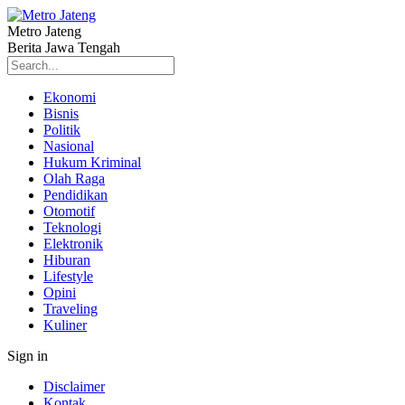
Metro Jateng
Berita Jawa Tengah
Ekonomi
Bisnis
Politik
Nasional
Hukum Kriminal
Olah Raga
Pendidikan
Otomotif
Teknologi
Elektronik
Hiburan
Lifestyle
Opini
Traveling
Kuliner
Sign in
Disclaimer
Kontak