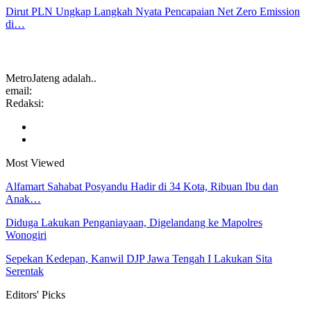
Dirut PLN Ungkap Langkah Nyata Pencapaian Net Zero Emission
di…
MetroJateng adalah..
email:
Redaksi:
Most Viewed
Alfamart Sahabat Posyandu Hadir di 34 Kota, Ribuan Ibu dan
Anak…
Diduga Lakukan Penganiayaan, Digelandang ke Mapolres
Wonogiri
Sepekan Kedepan, Kanwil DJP Jawa Tengah I Lakukan Sita
Serentak
Editors' Picks