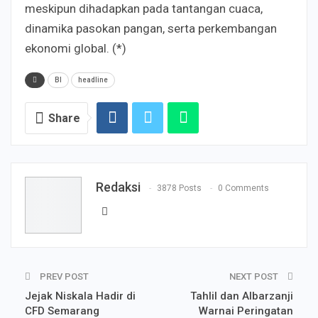
meskipun dihadapkan pada tantangan cuaca,
dinamika pasokan pangan, serta perkembangan
ekonomi global. (*)
BI
headline
Share
Redaksi
3878 Posts
0 Comments
PREV POST
NEXT POST
Jejak Niskala Hadir di
Tahlil dan Albarzanji
CFD Semarang
Warnai Peringatan