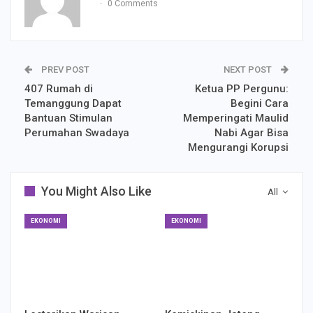
0 Comments
PREV POST
NEXT POST
407 Rumah di
Ketua PP Pergunu:
Temanggung Dapat
Begini Cara
Bantuan Stimulan
Memperingati Maulid
Perumahan Swadaya
Nabi Agar Bisa
Mengurangi Korupsi
You Might Also Like
All
EKONOMI
EKONOMI