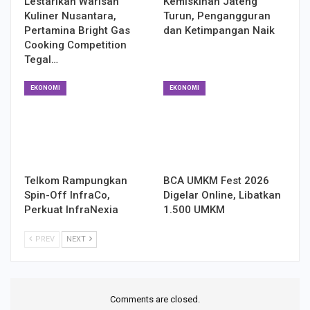
Lestarikan Warisan
Kemiskinan Jateng
Kuliner Nusantara,
Turun, Pengangguran
Pertamina Bright Gas
dan Ketimpangan Naik
Cooking Competition
Tegal…
EKONOMI
EKONOMI
Telkom Rampungkan
BCA UMKM Fest 2026
Spin-Off InfraCo,
Digelar Online, Libatkan
Perkuat InfraNexia
1.500 UMKM
PREV
NEXT
Comments are closed.