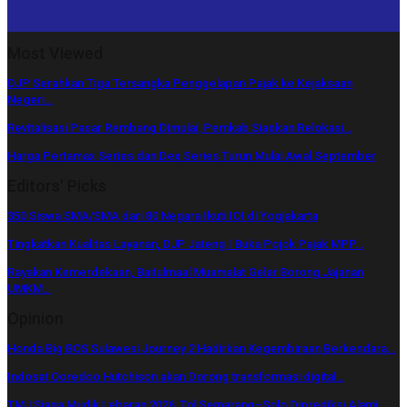
Most Viewed
DJP Serahkan Tiga Tersangka Penggelapan Pajak ke Kejaksaan
Negeri…
Revitalisasi Pasar Rembang Dimulai, Pemkab Siapkan Relokasi…
Harga Pertamax Series dan Dex Series Turun Mulai Awal September
Editors' Picks
350 Siswa SMA/SMA dari 80 Negara Ikuti IOI di Yogjakarta
Tingkatkan Kualitas Layanan, DJP Jateng I Buka Pojok Pajak MPP…
Rayakan Kemerdekaan, Baitulmaal Muamalat Gelar Borong Jajanan
UMKM…
Opinion
Honda Big BOS Sulawesi Journey 2 Hadirkan Kegembiraan Berkendara…
Indosat Ooredoo Hutchison akan Dorong transformasi digital…
TMJ Siaga Mudik Lebaran 2026, Tol Semarang–Solo Diprediksi Alami…