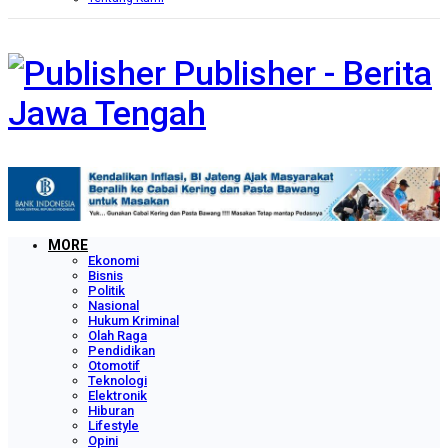
Publisher - Berita
Jawa Tengah
MORE
Ekonomi
Bisnis
Politik
Nasional
Hukum Kriminal
Olah Raga
Pendidikan
Otomotif
Teknologi
Elektronik
Hiburan
Lifestyle
Opini