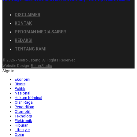
DISCLAIMER
KONTAK
PEDOMAN MEDIA SAIBER
REDAKSI
TENTANG KAMI
© 2026 - Metro Jateng. All Rights Reserved.
Website Design:
BetterStudio
Sign in
Ekonomi
Bisnis
Politik
Nasional
Hukum Kriminal
Olah Raga
Pendidikan
Otomotif
Teknologi
Elektronik
Hiburan
Lifestyle
Opini