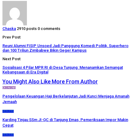
Chaska
2910 posts
0 comments
Prev Post
Reuni Alumni FISIP Unsoed Jadi Panggung Komedi Politik, Superhero
dan 100 Triliun Zimbabwe Bikin Geger Kampus
Next Post
Sosialisasi 4 Pilar MPR RI di Desa Tunjung: Menanamkan Semangat
Kebangsaan di Era Digital
You Might Also Like
More From Author
EKONOMI
Pengelolaan Keuangan Haji Berkelanjutan Jadi Kunci Menjaga Amanah
Jemaah
DAERAH
Karding Tinjau SSm JI-QC di Tanjung Emas, Pemeriksaan Impor Makin
Cepat
DAERAH