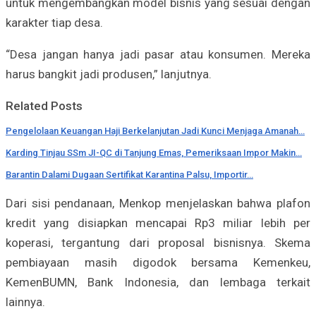
untuk mengembangkan model bisnis yang sesuai dengan
karakter tiap desa.
“Desa jangan hanya jadi pasar atau konsumen. Mereka
harus bangkit jadi produsen,” lanjutnya.
Related Posts
Pengelolaan Keuangan Haji Berkelanjutan Jadi Kunci Menjaga Amanah…
Karding Tinjau SSm JI-QC di Tanjung Emas, Pemeriksaan Impor Makin…
Barantin Dalami Dugaan Sertifikat Karantina Palsu, Importir…
Dari sisi pendanaan, Menkop menjelaskan bahwa plafon
kredit yang disiapkan mencapai Rp3 miliar lebih per
koperasi, tergantung dari proposal bisnisnya. Skema
pembiayaan masih digodok bersama Kemenkeu,
KemenBUMN, Bank Indonesia, dan lembaga terkait
lainnya.