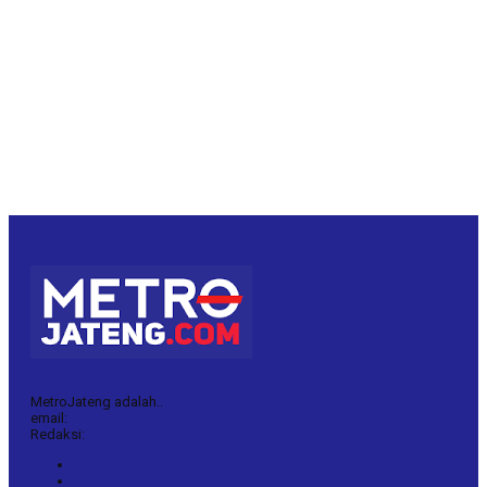
MetroJateng adalah..
email:
Redaksi: