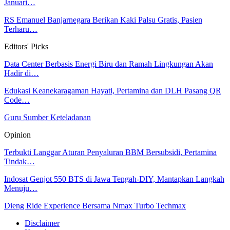
Januari…
RS Emanuel Banjarnegara Berikan Kaki Palsu Gratis, Pasien
Terharu…
Editors' Picks
Data Center Berbasis Energi Biru dan Ramah Lingkungan Akan
Hadir di…
Edukasi Keanekaragaman Hayati, Pertamina dan DLH Pasang QR
Code…
Guru Sumber Keteladanan
Opinion
Terbukti Langgar Aturan Penyaluran BBM Bersubsidi, Pertamina
Tindak…
Indosat Genjot 550 BTS di Jawa Tengah-DIY, Mantapkan Langkah
Menuju…
Dieng Ride Experience Bersama Nmax Turbo Techmax
Disclaimer