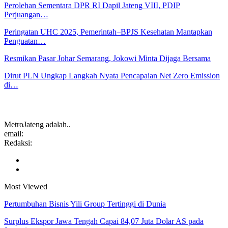
Perolehan Sementara DPR RI Dapil Jateng VIII, PDIP
Perjuangan…
Peringatan UHC 2025, Pemerintah–BPJS Kesehatan Mantapkan
Penguatan…
Resmikan Pasar Johar Semarang, Jokowi Minta Dijaga Bersama
Dirut PLN Ungkap Langkah Nyata Pencapaian Net Zero Emission
di…
MetroJateng adalah..
email:
Redaksi:
Most Viewed
Pertumbuhan Bisnis Yili Group Tertinggi di Dunia
Surplus Ekspor Jawa Tengah Capai 84,07 Juta Dolar AS pada