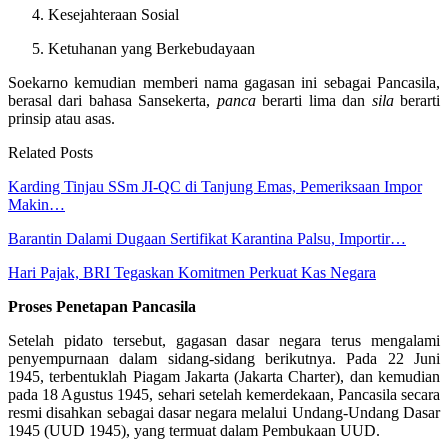
Kesejahteraan Sosial
Ketuhanan yang Berkebudayaan
Soekarno kemudian memberi nama gagasan ini sebagai Pancasila,
berasal dari bahasa Sansekerta,
panca
berarti lima dan
sila
berarti
prinsip atau asas.
Related Posts
Karding Tinjau SSm JI-QC di Tanjung Emas, Pemeriksaan Impor
Makin…
Barantin Dalami Dugaan Sertifikat Karantina Palsu, Importir…
Hari Pajak, BRI Tegaskan Komitmen Perkuat Kas Negara
Proses Penetapan Pancasila
Setelah pidato tersebut, gagasan dasar negara terus mengalami
penyempurnaan dalam sidang-sidang berikutnya. Pada 22 Juni
1945, terbentuklah Piagam Jakarta (Jakarta Charter), dan kemudian
pada 18 Agustus 1945, sehari setelah kemerdekaan, Pancasila secara
resmi disahkan sebagai dasar negara melalui Undang-Undang Dasar
1945 (UUD 1945), yang termuat dalam Pembukaan UUD.