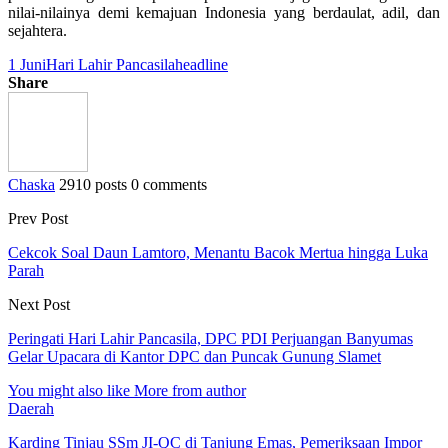
nilai-nilainya demi kemajuan Indonesia yang berdaulat, adil, dan
sejahtera.
1 Juni
Hari Lahir Pancasila
headline
Share
Chaska
2910 posts
0 comments
Prev Post
Cekcok Soal Daun Lamtoro, Menantu Bacok Mertua hingga Luka
Parah
Next Post
Peringati Hari Lahir Pancasila, DPC PDI Perjuangan Banyumas
Gelar Upacara di Kantor DPC dan Puncak Gunung Slamet
You might also like
More from author
Daerah
Karding Tinjau SSm JI-QC di Tanjung Emas, Pemeriksaan Impor