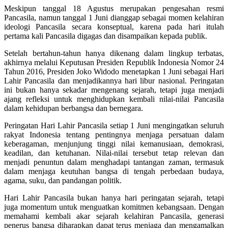
Meskipun tanggal 18 Agustus merupakan pengesahan resmi
Pancasila, namun tanggal 1 Juni dianggap sebagai momen kelahiran
ideologi Pancasila secara konseptual, karena pada hari itulah
pertama kali Pancasila digagas dan disampaikan kepada publik.
Setelah bertahun-tahun hanya dikenang dalam lingkup terbatas,
akhirnya melalui Keputusan Presiden Republik Indonesia Nomor 24
Tahun 2016, Presiden Joko Widodo menetapkan 1 Juni sebagai Hari
Lahir Pancasila dan menjadikannya hari libur nasional. Peringatan
ini bukan hanya sekadar mengenang sejarah, tetapi juga menjadi
ajang refleksi untuk menghidupkan kembali nilai-nilai Pancasila
dalam kehidupan berbangsa dan bernegara.
Peringatan Hari Lahir Pancasila setiap 1 Juni mengingatkan seluruh
rakyat Indonesia tentang pentingnya menjaga persatuan dalam
keberagaman, menjunjung tinggi nilai kemanusiaan, demokrasi,
keadilan, dan ketuhanan. Nilai-nilai tersebut tetap relevan dan
menjadi penuntun dalam menghadapi tantangan zaman, termasuk
dalam menjaga keutuhan bangsa di tengah perbedaan budaya,
agama, suku, dan pandangan politik.
Hari Lahir Pancasila bukan hanya hari peringatan sejarah, tetapi
juga momentum untuk menguatkan komitmen kebangsaan. Dengan
memahami kembali akar sejarah kelahiran Pancasila, generasi
penerus bangsa diharapkan dapat terus menjaga dan mengamalkan