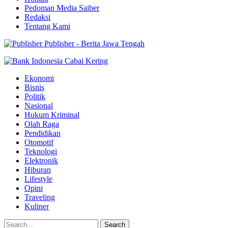
Pedoman Media Saiber
Redaksi
Tentang Kami
Publisher - Berita Jawa Tengah
Ekonomi
Bisnis
Politik
Nasional
Hukum Kriminal
Olah Raga
Pendidikan
Otomotif
Teknologi
Elektronik
Hiburan
Lifestyle
Opini
Traveling
Kuliner