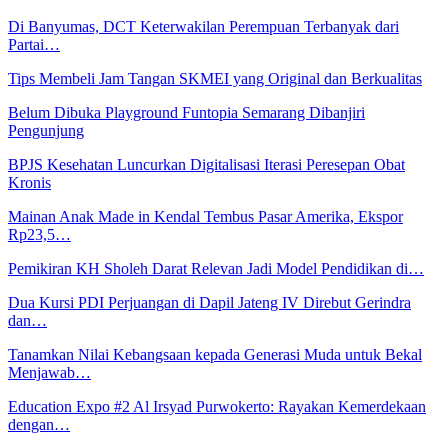
Di Banyumas, DCT Keterwakilan Perempuan Terbanyak dari
Partai…
Tips Membeli Jam Tangan SKMEI yang Original dan Berkualitas
Belum Dibuka Playground Funtopia Semarang Dibanjiri
Pengunjung
BPJS Kesehatan Luncurkan Digitalisasi Iterasi Peresepan Obat
Kronis
Mainan Anak Made in Kendal Tembus Pasar Amerika, Ekspor
Rp23,5…
Pemikiran KH Sholeh Darat Relevan Jadi Model Pendidikan di…
Dua Kursi PDI Perjuangan di Dapil Jateng IV Direbut Gerindra
dan…
Tanamkan Nilai Kebangsaan kepada Generasi Muda untuk Bekal
Menjawab…
Education Expo #2 Al Irsyad Purwokerto: Rayakan Kemerdekaan
dengan…