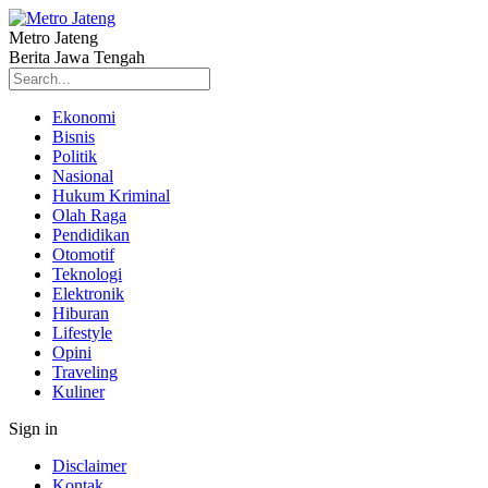
Metro Jateng
Berita Jawa Tengah
Ekonomi
Bisnis
Politik
Nasional
Hukum Kriminal
Olah Raga
Pendidikan
Otomotif
Teknologi
Elektronik
Hiburan
Lifestyle
Opini
Traveling
Kuliner
Sign in
Disclaimer
Kontak