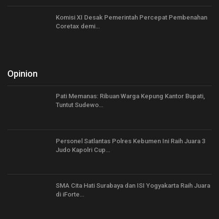
Komisi XI Desak Pemerintah Percepat Pembenahan
Coretax demi…
Opinion
Pati Memanas: Ribuan Warga Kepung Kantor Bupati,
Tuntut Sudewo…
Personel Satlantas Polres Kebumen Ini Raih Juara 3
Judo Kapolri Cup…
SMA Cita Hati Surabaya dan ISI Yogyakarta Raih Juara
di iForte…