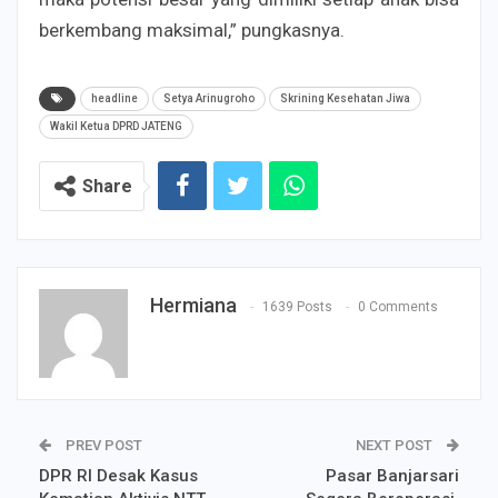
berkembang maksimal,” pungkasnya.
headline
Setya Arinugroho
Skrining Kesehatan Jiwa
Wakil Ketua DPRD JATENG
Share
Hermiana
1639 Posts
0 Comments
PREV POST
NEXT POST
DPR RI Desak Kasus
Pasar Banjarsari