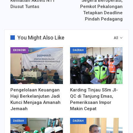
Kematian Aktivis NTT
Segera Beroperasi,
Diusut Tuntas
Pemkot Pekalongan
Tetapkan Deadline
Pindah Pedagang
You Might Also Like
All
EKONOMI
DAERAH
Pengelolaan Keuangan
Karding Tinjau SSm JI-
Haji Berkelanjutan Jadi
QC di Tanjung Emas,
Kunci Menjaga Amanah
Pemeriksaan Impor
Jemaah
Makin Cepat
DAERAH
DAERAH