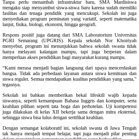
Tanpa perlu menambah infrastruktur baru, SMA Mardisiswa
mengaku siap menyambut siswa-siswa baru karena sudah memiliki
fasilitas dan tenaga pendidik yang mencukupi. Sekolah ini juga
menyediakan program peminatan yang variatif, seperti matematika
lanjut, fisika, biologi, ekonomi, hingga geografi.
Respons positif juga datang dari SMA Laboratorium Universitas
PGRI Semarang (UPGRIS). Kepala sekolah Nor Khoiriyah
menyebut, program ini menunjukkan bahwa sekolah swasta tidak
hanya melayani kalangan mampu, tapi juga berperan dalam
memperluas akses pendidikan bagi masyarakat kurang mampu.
“Kami merasa menjadi bagian langsung dari upaya mencerdaskan
bangsa. Tidak ada perbedaan layanan antara siswa kemitraan dan
siswa reguler. Semua mendapatkan kualitas pendidikan yang sama,”
tegasnya.
Sekolah ini bahkan memberikan bekal lifeskill wajib kepada
siswanya, seperti kemampuan Bahasa Inggris dan komputer, serta
keahlian pilihan seperti tata boga dan perhotelan. Uji kompetensi
juga dilakukan di kelas XII bekerja sama dengan mitra eksternal,
sehingga siswa bisa lulus dengan sertifikat keahlian.
Dengan semangat kolaboratif ini, sekolah swasta di Jawa Tengah
tak hanya menjadi tempat belajar, tapi juga menjadi pilar penting