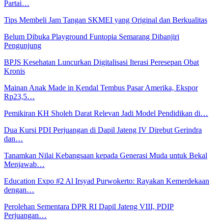
Partai…
Tips Membeli Jam Tangan SKMEI yang Original dan Berkualitas
Belum Dibuka Playground Funtopia Semarang Dibanjiri
Pengunjung
BPJS Kesehatan Luncurkan Digitalisasi Iterasi Peresepan Obat
Kronis
Mainan Anak Made in Kendal Tembus Pasar Amerika, Ekspor
Rp23,5…
Pemikiran KH Sholeh Darat Relevan Jadi Model Pendidikan di…
Dua Kursi PDI Perjuangan di Dapil Jateng IV Direbut Gerindra
dan…
Tanamkan Nilai Kebangsaan kepada Generasi Muda untuk Bekal
Menjawab…
Education Expo #2 Al Irsyad Purwokerto: Rayakan Kemerdekaan
dengan…
Perolehan Sementara DPR RI Dapil Jateng VIII, PDIP
Perjuangan…