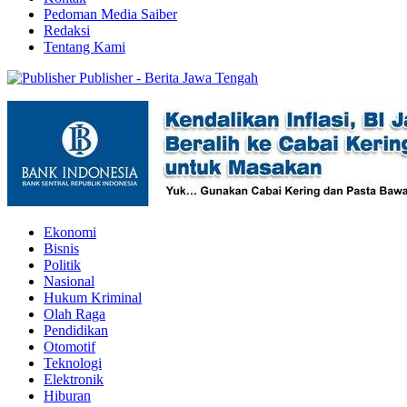
Pedoman Media Saiber
Redaksi
Tentang Kami
Publisher - Berita Jawa Tengah
Ekonomi
Bisnis
Politik
Nasional
Hukum Kriminal
Olah Raga
Pendidikan
Otomotif
Teknologi
Elektronik
Hiburan