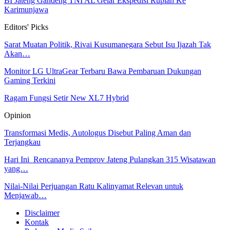
BI Jateng Gandeng TNI AL Gelar Ekspedisi Rupiah Ke
Karimunjawa
Editors' Picks
Sarat Muatan Politik, Rivai Kusumanegara Sebut Isu Ijazah Tak
Akan…
Monitor LG UltraGear Terbaru Bawa Pembaruan Dukungan
Gaming Terkini
Ragam Fungsi Setir New XL7 Hybrid
Opinion
Transformasi Medis, Autologus Disebut Paling Aman dan
Terjangkau
Hari Ini Rencananya Pemprov Jateng Pulangkan 315 Wisatawan
yang…
Nilai-Nilai Perjuangan Ratu Kalinyamat Relevan untuk
Menjawab…
Disclaimer
Kontak