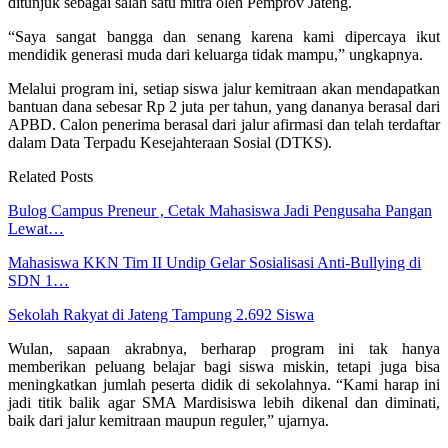
ditunjuk sebagai salah satu mitra oleh Pemprov Jateng.
“Saya sangat bangga dan senang karena kami dipercaya ikut
mendidik generasi muda dari keluarga tidak mampu,” ungkapnya.
Melalui program ini, setiap siswa jalur kemitraan akan mendapatkan
bantuan dana sebesar Rp 2 juta per tahun, yang dananya berasal dari
APBD. Calon penerima berasal dari jalur afirmasi dan telah terdaftar
dalam Data Terpadu Kesejahteraan Sosial (DTKS).
Related Posts
Bulog Campus Preneur , Cetak Mahasiswa Jadi Pengusaha Pangan
Lewat…
Mahasiswa KKN Tim II Undip Gelar Sosialisasi Anti-Bullying di
SDN 1…
Sekolah Rakyat di Jateng Tampung 2.692 Siswa
Wulan, sapaan akrabnya, berharap program ini tak hanya
memberikan peluang belajar bagi siswa miskin, tetapi juga bisa
meningkatkan jumlah peserta didik di sekolahnya. “Kami harap ini
jadi titik balik agar SMA Mardisiswa lebih dikenal dan diminati,
baik dari jalur kemitraan maupun reguler,” ujarnya.