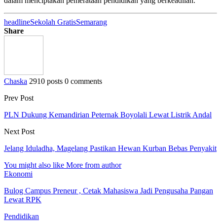
dalam menciptakan pemerataan pendidikan yang berkeadilan.
headline
Sekolah Gratis
Semarang
Share
Chaska
2910 posts
0 comments
Prev Post
PLN Dukung Kemandirian Peternak Boyolali Lewat Listrik Andal
Next Post
Jelang Iduladha, Magelang Pastikan Hewan Kurban Bebas Penyakit
You might also like
More from author
Ekonomi
Bulog Campus Preneur , Cetak Mahasiswa Jadi Pengusaha Pangan
Lewat RPK
Pendidikan