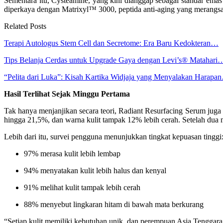
Sementara itu, Cysteamine, yang kini dianggap sebagai standar emas
diperkaya dengan Matrixyl™ 3000, peptida anti-aging yang merangsa
Related Posts
Terapi Autologus Stem Cell dan Secretome: Era Baru Kedokteran…
Tips Belanja Cerdas untuk Upgrade Gaya dengan Levi’s® Matahari
“Pelita dari Luka”: Kisah Kartika Widjaja yang Menyalakan Harapa
Hasil Terlihat Sejak Minggu Pertama
Tak hanya menjanjikan secara teori, Radiant Resurfacing Serum juga
hingga 21,5%, dan warna kulit tampak 12% lebih cerah. Setelah dua 
Lebih dari itu, survei pengguna menunjukkan tingkat kepuasan tinggi
97% merasa kulit lebih lembap
94% menyatakan kulit lebih halus dan kenyal
91% melihat kulit tampak lebih cerah
88% menyebut lingkaran hitam di bawah mata berkurang
“Setiap kulit memiliki kebutuhan unik, dan perempuan Asia Tenggar