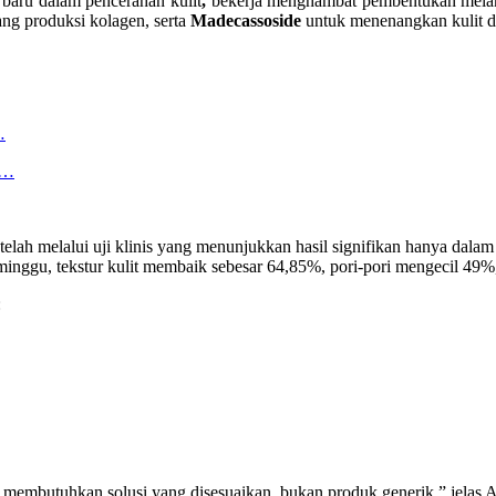
 baru dalam pencerahan kulit
,
bekerja menghambat pembentukan melanin
ng produksi kolagen, serta
Madecassoside
untuk menenangkan kulit dar
…
n…
 telah melalui uji klinis yang menunjukkan hasil signifikan hanya dal
minggu, tekstur kulit membaik sebesar 64,85%, pori-pori mengecil 49%
:
a membutuhkan solusi yang disesuaikan, bukan produk generik,” jelas 