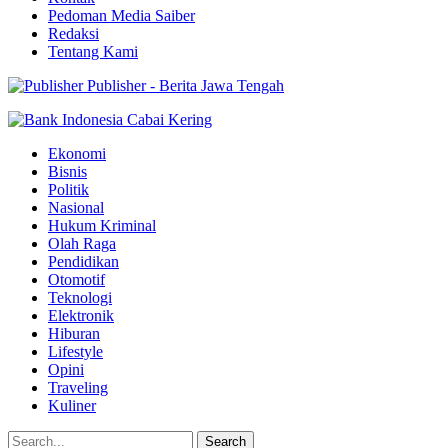
Pedoman Media Saiber
Redaksi
Tentang Kami
Publisher - Berita Jawa Tengah
Ekonomi
Bisnis
Politik
Nasional
Hukum Kriminal
Olah Raga
Pendidikan
Otomotif
Teknologi
Elektronik
Hiburan
Lifestyle
Opini
Traveling
Kuliner