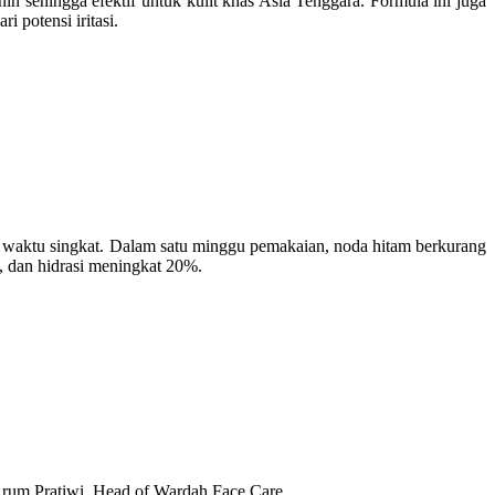
 sehingga efektif untuk kulit khas Asia Tenggara. Formula ini juga
i potensi iritasi.
am waktu singkat. Dalam satu minggu pemakaian, noda hitam berkurang
, dan hidrasi meningkat 20%.
Arum Pratiwi, Head of Wardah Face Care.