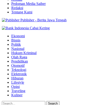
Pedoman Media Saiber
Redaksi
Tentang Kami
Publisher - Berita Jawa Tengah
Ekonomi
Bisnis
Politik
Nasional
Hukum Kriminal
Olah Raga
Pendidikan
Otomotif
Teknologi
Elektronik
Hiburan
Lifestyle
Opini
Traveling
Kuliner