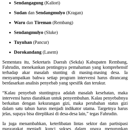
Sendangagung
(Kaliori)
Sudan
dan
Sendangmulyo
(Kragan)
Waru
dan
Tireman
(Rembang)
Sendangmulyo
(Sluke)
Tuyuhan
(Pancur)
Dorokandang
(Lasem)
Sementara itu, Sekretaris Daerah (Sekda) Kabupaten Rembang,
Fahrudin, menekankan pentingnya pemahaman yang komprehensif
terhadap akar masalah stunting di masing-masing desa. Ia
menyampaikan bahwa setiap program intervensi harus dirancang
berdasarkan analisis penyebab yang spesifik dan terukur.
“Kalau penyebab stuntingnya adalah masalah kesehatan, maka
intervensi harus diarahkan untuk penyembuhan. Kalau penyebabnya
berkaitan dengan kekurangan gizi, maka perubahan status gizi
dalam satu tahun harus menjadi indikator utama. Targetnya harus
jelas, supaya bisa direplikasi di desa-desa lain,” tegas Fahrudin.
Ia juga menambahkan, keterlibatan lintas sektor dan partisipasi
masyarakat menjadi kunci sukses dalam upaya menurunkan