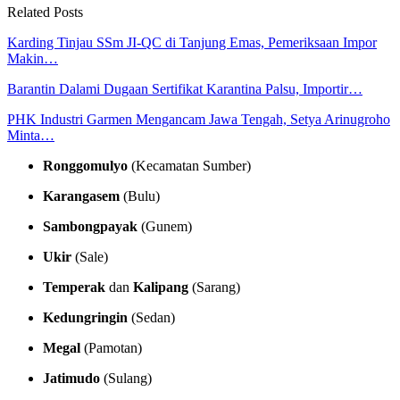
Related Posts
Karding Tinjau SSm JI-QC di Tanjung Emas, Pemeriksaan Impor
Makin…
Barantin Dalami Dugaan Sertifikat Karantina Palsu, Importir…
PHK Industri Garmen Mengancam Jawa Tengah, Setya Arinugroho
Minta…
Ronggomulyo
(Kecamatan Sumber)
Karangasem
(Bulu)
Sambongpayak
(Gunem)
Ukir
(Sale)
Temperak
dan
Kalipang
(Sarang)
Kedungringin
(Sedan)
Megal
(Pamotan)
Jatimudo
(Sulang)