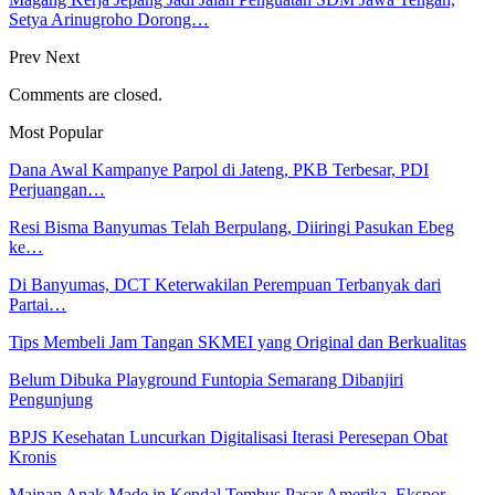
Setya Arinugroho Dorong…
Prev
Next
Comments are closed.
Most Popular
Dana Awal Kampanye Parpol di Jateng, PKB Terbesar, PDI
Perjuangan…
Resi Bisma Banyumas Telah Berpulang, Diiringi Pasukan Ebeg
ke…
Di Banyumas, DCT Keterwakilan Perempuan Terbanyak dari
Partai…
Tips Membeli Jam Tangan SKMEI yang Original dan Berkualitas
Belum Dibuka Playground Funtopia Semarang Dibanjiri
Pengunjung
BPJS Kesehatan Luncurkan Digitalisasi Iterasi Peresepan Obat
Kronis
Mainan Anak Made in Kendal Tembus Pasar Amerika, Ekspor