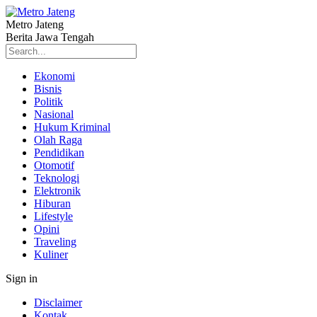
Metro Jateng
Berita Jawa Tengah
Ekonomi
Bisnis
Politik
Nasional
Hukum Kriminal
Olah Raga
Pendidikan
Otomotif
Teknologi
Elektronik
Hiburan
Lifestyle
Opini
Traveling
Kuliner
Sign in
Disclaimer
Kontak