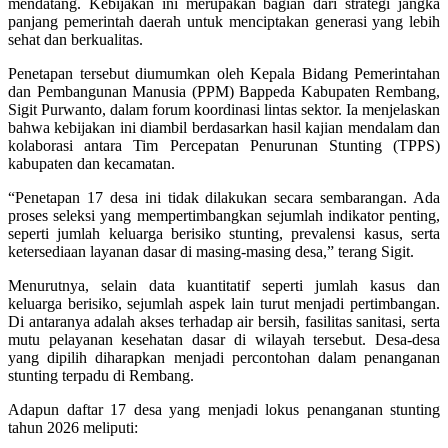
mendatang. Kebijakan ini merupakan bagian dari strategi jangka
panjang pemerintah daerah untuk menciptakan generasi yang lebih
sehat dan berkualitas.
Penetapan tersebut diumumkan oleh Kepala Bidang Pemerintahan
dan Pembangunan Manusia (PPM) Bappeda Kabupaten Rembang,
Sigit Purwanto, dalam forum koordinasi lintas sektor. Ia menjelaskan
bahwa kebijakan ini diambil berdasarkan hasil kajian mendalam dan
kolaborasi antara Tim Percepatan Penurunan Stunting (TPPS)
kabupaten dan kecamatan.
“Penetapan 17 desa ini tidak dilakukan secara sembarangan. Ada
proses seleksi yang mempertimbangkan sejumlah indikator penting,
seperti jumlah keluarga berisiko stunting, prevalensi kasus, serta
ketersediaan layanan dasar di masing-masing desa,” terang Sigit.
Menurutnya, selain data kuantitatif seperti jumlah kasus dan
keluarga berisiko, sejumlah aspek lain turut menjadi pertimbangan.
Di antaranya adalah akses terhadap air bersih, fasilitas sanitasi, serta
mutu pelayanan kesehatan dasar di wilayah tersebut. Desa-desa
yang dipilih diharapkan menjadi percontohan dalam penanganan
stunting terpadu di Rembang.
Adapun daftar 17 desa yang menjadi lokus penanganan stunting
tahun 2026 meliputi: