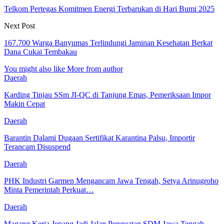
Telkom Pertegas Komitmen Energi Terbarukan di Hari Bumi 2025
Next Post
167.700 Warga Banyumas Terlindungi Jaminan Kesehatan Berkat
Dana Cukai Tembakau
You might also like
More from author
Daerah
Karding Tinjau SSm JI-QC di Tanjung Emas, Pemeriksaan Impor
Makin Cepat
Daerah
Barantin Dalami Dugaan Sertifikat Karantina Palsu, Importir
Terancam Disuspend
Daerah
PHK Industri Garmen Mengancam Jawa Tengah, Setya Arinugroho
Minta Pemerintah Perkuat…
Daerah
Magang Kerja Jepang Jadi Jalan Penguatan SDM Jawa Tengah,