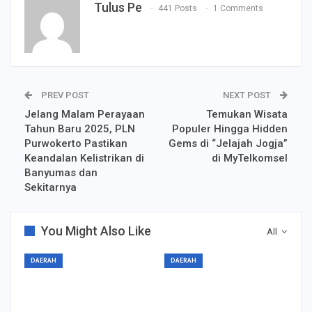
Tulus Pe
441 Posts
1 Comments
PREV POST
NEXT POST
Jelang Malam Perayaan
Temukan Wisata
Tahun Baru 2025, PLN
Populer Hingga Hidden
Purwokerto Pastikan
Gems di “Jelajah Jogja”
Keandalan Kelistrikan di
di MyTelkomsel
Banyumas dan
Sekitarnya
You Might Also Like
All
DAERAH
DAERAH