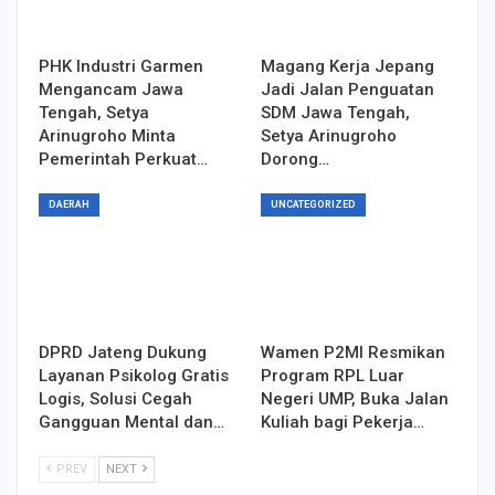
PHK Industri Garmen
Magang Kerja Jepang
Mengancam Jawa
Jadi Jalan Penguatan
Tengah, Setya
SDM Jawa Tengah,
Arinugroho Minta
Setya Arinugroho
Pemerintah Perkuat…
Dorong…
DAERAH
UNCATEGORIZED
DPRD Jateng Dukung
Wamen P2MI Resmikan
Layanan Psikolog Gratis
Program RPL Luar
Logis, Solusi Cegah
Negeri UMP, Buka Jalan
Gangguan Mental dan…
Kuliah bagi Pekerja…
PREV
NEXT