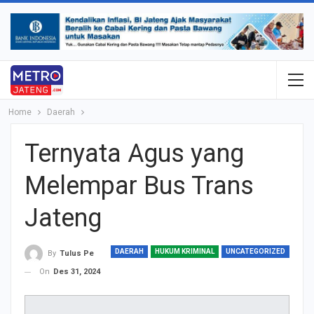
Home
Daerah
Ternyata Agus yang
Melempar Bus Trans
Jateng
DAERAH
HUKUM KRIMINAL
UNCATEGORIZED
By
Tulus Pe
On
Des 31, 2024