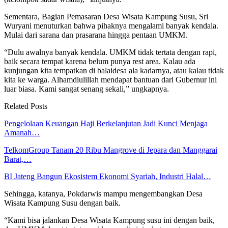
Sementara, Bagian Pemasaran Desa Wisata Kampung Susu, Sri
Wuryani menuturkan bahwa pihaknya mengalami banyak kendala.
Mulai dari sarana dan prasarana hingga pentaan UMKM.
“Dulu awalnya banyak kendala. UMKM tidak tertata dengan rapi,
baik secara tempat karena belum punya rest area. Kalau ada
kunjungan kita tempatkan di balaidesa ala kadarnya, atau kalau tidak
kita ke warga. Alhamdiulillah mendapat bantuan dari Gubernur ini
luar biasa. Kami sangat senang sekali,” ungkapnya.
Related Posts
Pengelolaan Keuangan Haji Berkelanjutan Jadi Kunci Menjaga
Amanah…
TelkomGroup Tanam 20 Ribu Mangrove di Jepara dan Manggarai
Barat,…
BI Jateng Bangun Ekosistem Ekonomi Syariah, Industri Halal…
Sehingga, katanya, Pokdarwis mampu mengembangkan Desa
Wisata Kampung Susu dengan baik.
“Kami bisa jalankan Desa Wisata Kampung susu ini dengan baik,