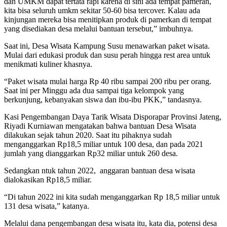
dan UMKM dapat tertata rapi karena di sini ada tempat pameran,
kita bisa seluruh umkm sekitar 50-60 bisa tercover. Kalau ada
kinjungan mereka bisa menitipkan produk di pamerkan di tempat
yang disediakan desa melalui bantuan tersebut,” imbuhnya.
Saat ini, Desa Wisata Kampung Susu menawarkan paket wisata.
Mulai dari edukasi produk dan susu perah hingga rest area untuk
menikmati kuliner khasnya.
“Paket wisata mulai harga Rp 40 ribu sampai 200 ribu per orang.
Saat ini per Minggu ada dua sampai tiga kelompok yang
berkunjung, kebanyakan siswa dan ibu-ibu PKK,” tandasnya.
Kasi Pengembangan Daya Tarik Wisata Disporapar Provinsi Jateng,
Riyadi Kurniawan mengatakan bahwa bantuan Desa Wisata
dilakukan sejak tahun 2020. Saat itu pihaknya sudah
menganggarkan Rp18,5 miliar untuk 100 desa, dan pada 2021
jumlah yang dianggarkan Rp32 miliar untuk 260 desa.
Sedangkan ntuk tahun 2022, anggaran bantuan desa wisata
dialokasikan Rp18,5 miliar.
“Di tahun 2022 ini kita sudah menganggarkan Rp 18,5 miliar untuk
131 desa wisata,” katanya.
Melalui dana pengembangan desa wisata itu, kata dia, potensi desa