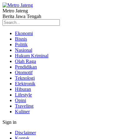
Metro Jateng
Berita Jawa Tengah
Ekonomi
Bisnis
Politik
Nasional
Hukum Kriminal
Olah Raga
Pendidikan
Otomotif
Teknologi
Elektronik
Hiburan
Lifestyle
Opini
Traveling
Kuliner
Sign in
Disclaimer
Kontak