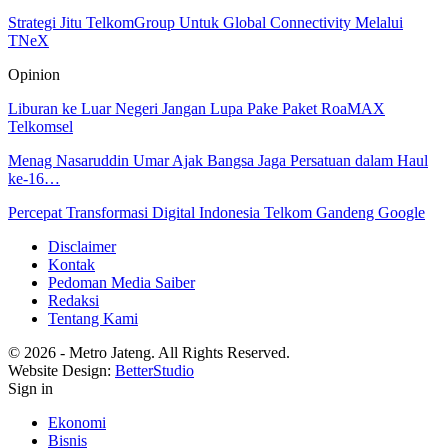
Strategi Jitu TelkomGroup Untuk Global Connectivity Melalui
TNeX
Opinion
Liburan ke Luar Negeri Jangan Lupa Pake Paket RoaMAX
Telkomsel
Menag Nasaruddin Umar Ajak Bangsa Jaga Persatuan dalam Haul
ke-16…
Percepat Transformasi Digital Indonesia Telkom Gandeng Google
Disclaimer
Kontak
Pedoman Media Saiber
Redaksi
Tentang Kami
© 2026 - Metro Jateng. All Rights Reserved.
Website Design:
BetterStudio
Sign in
Ekonomi
Bisnis