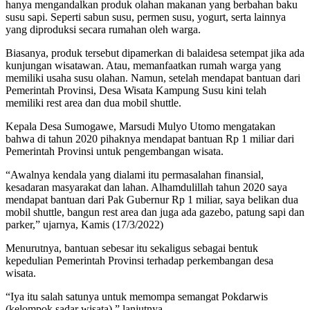
hanya mengandalkan produk olahan makanan yang berbahan baku
susu sapi. Seperti sabun susu, permen susu, yogurt, serta lainnya
yang diproduksi secara rumahan oleh warga.
Biasanya, produk tersebut dipamerkan di balaidesa setempat jika ada
kunjungan wisatawan. Atau, memanfaatkan rumah warga yang
memiliki usaha susu olahan. Namun, setelah mendapat bantuan dari
Pemerintah Provinsi, Desa Wisata Kampung Susu kini telah
memiliki rest area dan dua mobil shuttle.
Kepala Desa Sumogawe, Marsudi Mulyo Utomo mengatakan
bahwa di tahun 2020 pihaknya mendapat bantuan Rp 1 miliar dari
Pemerintah Provinsi untuk pengembangan wisata.
“Awalnya kendala yang dialami itu permasalahan finansial,
kesadaran masyarakat dan lahan. Alhamdulillah tahun 2020 saya
mendapat bantuan dari Pak Gubernur Rp 1 miliar, saya belikan dua
mobil shuttle, bangun rest area dan juga ada gazebo, patung sapi dan
parker,” ujarnya, Kamis (17/3/2022)
Menurutnya, bantuan sebesar itu sekaligus sebagai bentuk
kepedulian Pemerintah Provinsi terhadap perkembangan desa
wisata.
“Iya itu salah satunya untuk memompa semangat Pokdarwis
(kelompok sadar wisata),” lanjutnya.