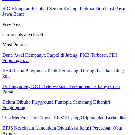
SIG Hidupkan Kembali Semen Kujang, Perkuat Dominasi Pasar
Jawa Barat
Prev
Next
Comments are closed.
Most Popular
Dana Awal Kampanye Parpol di Jateng, PKB Terbesar, PDI
Perjuangan…
Resi Bisma Banyumas Telah Berpulang, Diiringi Pasukan Ebeg
ke…
Di Banyumas, DCT Keterwakilan Perempuan Terbanyak dari
Partai…
Belum Dibuka Playground Funtopia Semarang Dibanjiri
Pengunjung
Tips Membeli Jam Tangan SKMEI yang Original dan Berkualitas
BPJS Kesehatan Luncurkan Digitalisasi Iterasi Peresepan Obat
Kronis