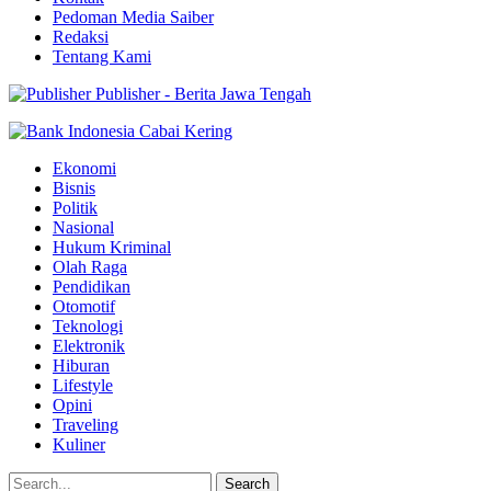
Pedoman Media Saiber
Redaksi
Tentang Kami
Publisher - Berita Jawa Tengah
Ekonomi
Bisnis
Politik
Nasional
Hukum Kriminal
Olah Raga
Pendidikan
Otomotif
Teknologi
Elektronik
Hiburan
Lifestyle
Opini
Traveling
Kuliner