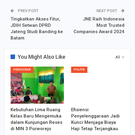
PREV POST
NEXT POST
Tingkatkan Akses Fitur,
JNE Raih Indonesia
JDIH Setwan DPRD
Most Trusted
Jateng Studi Banding ke
Companies Award 2024
Batam
You Might Also Like
All
PENDIDIKAN
POLITIK
Kebutuhan Lima Ruang
Efisiensi
Kelas Baru Mengemuka
Penyelenggaraan Jadi
dalam Kunjungan Reses
Kunci Menjaga Biaya
di MIN 3 Purworejo
Haji Tetap Terjangkau