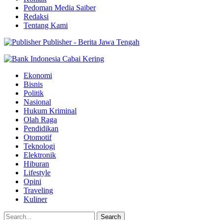
Pedoman Media Saiber
Redaksi
Tentang Kami
Publisher - Berita Jawa Tengah
Ekonomi
Bisnis
Politik
Nasional
Hukum Kriminal
Olah Raga
Pendidikan
Otomotif
Teknologi
Elektronik
Hiburan
Lifestyle
Opini
Traveling
Kuliner