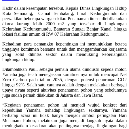
Hadir dalam kesempatan tersebut, Kepala Dinas Lingkungan Hidup
Kota Semarang, Camat Tembalang, Lurah Kedungmundu dan
perwakilan beberapa warga sekitar. Penanaman itu sendiri dilakukan
diarea kurang lebih 2000 m2 yang tersebar di Lingkungan
Kelurahan Kedungmundu, Bantaran Sungai Banjar Kanal, hingga
lokasi fasilitas umum di RW 07 Kelurahan Kedungmundu.
Kehadiran para pemangku kepentingan ini menunjukkan betapa
tingginya komitmen bersama untuk dan menggambarkan kerjasama
yang solid dilintas sektor dalam mendukung keberlanjutan
lingkungan hidup.
Ditambahkan Paul, sebagai pemain utama diindustri sepeda motor,
Yamaha juga telah menegaskan komitmennya untuk mencapai Net
Zero Carbon pada tahun 2035, dengan potensi penurunan CO2
hingga 92%. Salah satu caranya adalah dengan melakukan berbagai
upaya nyata seperti aktivitas penanaman pohon yang sebelumnya
juga sudah pernah dilakukan di Jakarta dan Jawa Barat.
“Kegiatan penanaman pohon ini menjadi wujud konkret dari
kepedulian Yamaha terhadap lingkungan sekitarnya. Yamaha
berharap acara ini tidak hanya menjadi simbol peringatan Hari
Menanam Pohon, melainkan juga menjadi langkah nyata dalam
meningkatkan kesadaran akan pentingnya menjaga lingkungan bagi