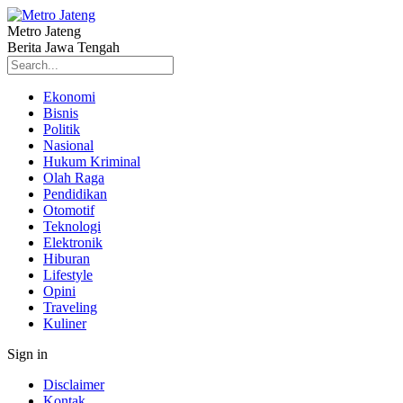
Metro Jateng
Berita Jawa Tengah
Ekonomi
Bisnis
Politik
Nasional
Hukum Kriminal
Olah Raga
Pendidikan
Otomotif
Teknologi
Elektronik
Hiburan
Lifestyle
Opini
Traveling
Kuliner
Sign in
Disclaimer
Kontak