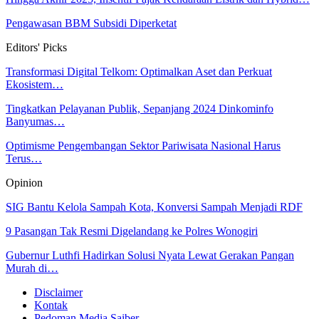
Pengawasan BBM Subsidi Diperketat
Editors' Picks
Transformasi Digital Telkom: Optimalkan Aset dan Perkuat
Ekosistem…
Tingkatkan Pelayanan Publik, Sepanjang 2024 Dinkominfo
Banyumas…
Optimisme Pengembangan Sektor Pariwisata Nasional Harus
Terus…
Opinion
SIG Bantu Kelola Sampah Kota, Konversi Sampah Menjadi RDF
9 Pasangan Tak Resmi Digelandang ke Polres Wonogiri
Gubernur Luthfi Hadirkan Solusi Nyata Lewat Gerakan Pangan
Murah di…
Disclaimer
Kontak
Pedoman Media Saiber