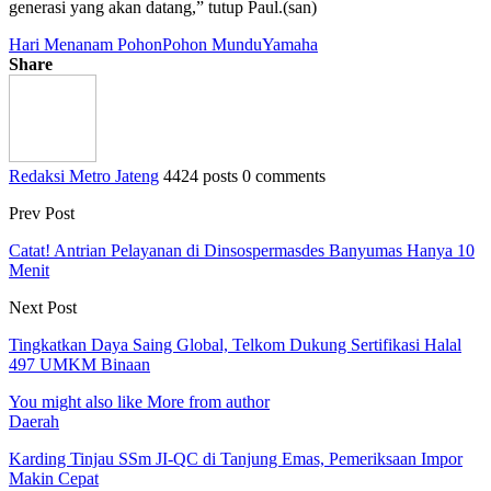
generasi yang akan datang,” tutup Paul.(san)
Hari Menanam Pohon
Pohon Mundu
Yamaha
Share
Redaksi Metro Jateng
4424 posts
0 comments
Prev Post
Catat! Antrian Pelayanan di Dinsospermasdes Banyumas Hanya 10
Menit
Next Post
Tingkatkan Daya Saing Global, Telkom Dukung Sertifikasi Halal
497 UMKM Binaan
You might also like
More from author
Daerah
Karding Tinjau SSm JI-QC di Tanjung Emas, Pemeriksaan Impor
Makin Cepat