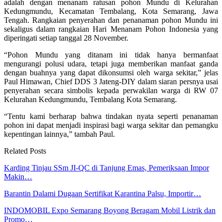
adalah dengan menanam ratusan pohon Mundu di Kelurahan
Kedungmundu, Kecamatan Tembalang, Kota Semarang, Jawa
Tengah. Rangkaian penyerahan dan penanaman pohon Mundu ini
sekaligus dalam rangkaian Hari Menanam Pohon Indonesia yang
diperingati setiap tanggal 28 November.
“Pohon Mundu yang ditanam ini tidak hanya bermanfaat
mengurangi polusi udara, tetapi juga memberikan manfaat ganda
dengan buahnya yang dapat dikonsumsi oleh warga sekitar,” jelas
Paul Himawan, Chief DDS 3 Jateng-DIY dalam siaran persnya usai
penyerahan secara simbolis kepada perwakilan warga di RW 07
Kelurahan Kedungmundu, Tembalang Kota Semarang.
“Tentu kami berharap bahwa tindakan nyata seperti penanaman
pohon ini dapat menjadi inspirasi bagi warga sekitar dan pemangku
kepentingan lainnya,” tambah Paul.
Related Posts
Karding Tinjau SSm JI-QC di Tanjung Emas, Pemeriksaan Impor
Makin…
Barantin Dalami Dugaan Sertifikat Karantina Palsu, Importir…
INDOMOBIL Expo Semarang Boyong Beragam Mobil Listrik dan
Promo…