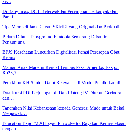
ke…
Di Banyumas, DCT Keterwakilan Perempuan Terbanyak dari
Partai…
Tips Membeli Jam Tangan SKMEI yang Original dan Berkualitas
Belum Dibuka Playground Funtopia Semarang Dibanjiri
Pengunjung
BPJS Kesehatan Luncurkan Digitalisasi Iterasi Peresepan Obat
Kronis
Mainan Anak Made in Kendal Tembus Pasar Amerika, Ekspor
Rp23,5…
Pemikiran KH Sholeh Darat Relevan Jadi Model Pendidikan di…
Dua Kursi PDI Perjuangan di Dapil Jateng IV Direbut Gerindra
dan…
Tanamkan Nilai Kebangsaan kepada Generasi Muda untuk Bekal
Menjawab…
Education Expo #2 Al Irsyad Purwokerto: Rayakan Kemerdekaan
dengan…