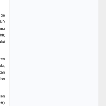
uga
IKD
asi
ir,
lui
ten
la,
kan
dan
leh
DV)