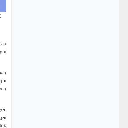
).
tas
pai
nan
gai
sih
ya.
gai
tuk