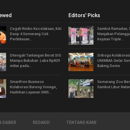
iewed
Editors' Picks
Cegah Risiko Kecelakaan, KAI
Sambut Ramadan, 
Daop 4 Semarang Cek
Manjakan Pelangg
Perlintasan…
Kejutan Triple…
Ditengah Tantangan Berat SIG
Sriboga Kolaboras
Mampu Bukukan Laba Rp829
UNIMMA Gelar Sem
miliar pada…
Baking Demo
Smartfren Business
Semarang Zoo Be
Kolaborasi Bareng Vonage,
Sambut Libur Nata
Hadirkan Layanan SMS…
 SAIBER
REDAKSI
TENTANG KAMI