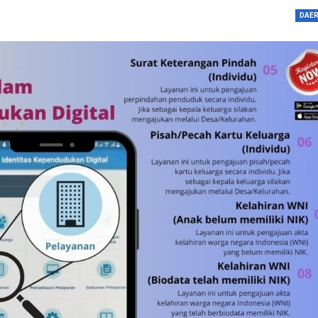
dengan…
DAE
Perolehan Seme
RI Dapil Jateng V
Perjuangan…
Peringatan UHC 
Pemerintah–BPJ
Kesehatan Mant
Penguatan…
Resmikan Pasar 
Semarang, Jokow
Dijaga Bersama
Dirut PLN Ungka
Nyata Pencapaia
Zero Emission d