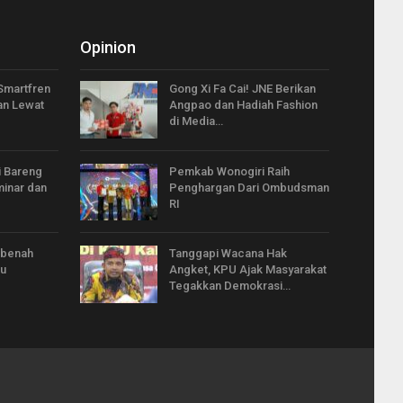
Opinion
Smartfren
Gong Xi Fa Cai! JNE Berikan
an Lewat
Angpao dan Hadiah Fashion
di Media…
i Bareng
Pemkab Wonogiri Raih
inar dan
Penghargan Dari Ombudsman
RI
rbenah
Tanggapi Wacana Hak
ru
Angket, KPU Ajak Masyarakat
Tegakkan Demokrasi…