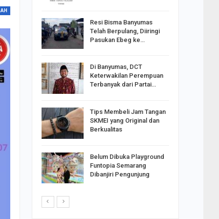
RAH
Resi Bisma Banyumas
ntara DPR
Telah Berpulang, Diiringi
III, PDIP
Pasukan Ebeg ke…
Di Banyumas, DCT
2025,
Keterwakilan Perempuan
S
Terbanyak dari Partai…
apkan
Tips Membeli Jam Tangan
Johar
SKMEI yang Original dan
i Minta
Berkualitas
Belum Dibuka Playground
p Langkah
Funtopia Semarang
n Net
Dibanjiri Pengunjung
i…