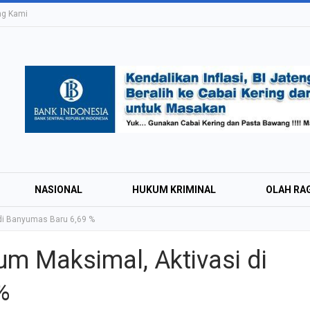
ng Kami
NASIONAL
HUKUM KRIMINAL
OLAH RA
di Banyumas Baru 6,69 %
m Maksimal, Aktivasi di
Education Expo #
%
Irsyad Purwokert
Rayakan Kemerd