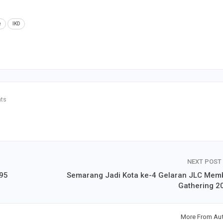
e
IKD
ts
NEXT POST
495
Semarang Jadi Kota ke-4 Gelaran JLC Mem
Gathering 2
More From Au