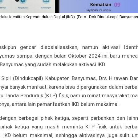
lalui Identitas Kependudukan Digital (IKD). (Foto : Dok.Dindukcapil Banyumas
ipun gencar disosialisasikan, namun aktivasi Identi
nyumas sampai dengan bulan Oktober 2024 ini, baru menca
 Banyumas yang sudah melakukan aktivasi IKD.
Sipil (Dindukcapil) Kabupaten Banyumas, Drs Hirawan Da
yai banyak manfaat, karena bisa dipergunakan dalam berba
rtu Tanda Penduduk (KTP) fisik, namun minat masyarakat ma
bnya, antara lain pemanfaatkan IKD belum maksimal.
gan berbagai pihak ketiga, seperti perbankan dan lainn
pihak ketiga yang masih meminta KTP fisik untuk berba
n IKD belum maksimal, sehingga aktivasinya juga sulit un