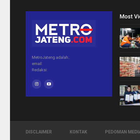
Most V
MetroJateng adalah..
email:
Redaksi:
DISCLAIMER
KONTAK
PEDOMAN MEDIA