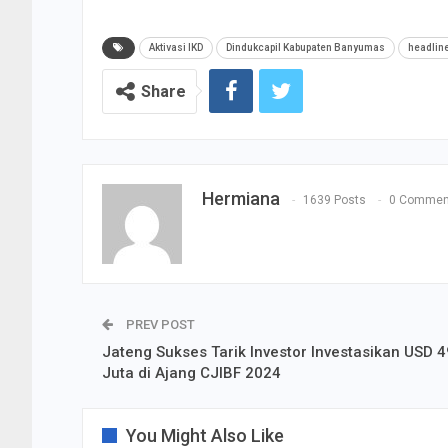
Aktivasi IKD
Dindukcapil Kabupaten Banyumas
headlin
Share
Hermiana
1639 Posts
0 Commen
PREV POST
Jateng Sukses Tarik Investor Investasikan USD 
Juta di Ajang CJIBF 2024
You Might Also Like