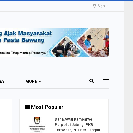
Sign In
GA
MORE
Most Popular
2 Al
Dana Awal Kampanye
o:
Parpol di Jateng, PKB
ekaan
Terbesar, PDI Perjuangan…