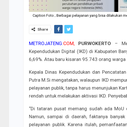
Caption Foto ; Berbagai pelayanan yang bisa dilakukan me
Share
METROJATENG
.
COM,
PURWOKERTO
– Mesk
Kependudukan Digital (IKD) di Kabupaten Ba
6,69%. Atau baru kisaran 95.743 orang warga
Kepala Dinas Kependudukan dan Pencatatan 
Putra M.Si mengatakan, walaupun IKD mempun
pelayanan publik, tanpa harus menunjukan Ka
rendah untuk melakukan aktivasi IKD. Penyeba
“Di tataran pusat memang sudah ada MoU den
Namun, sampai di daerah, faktanya banyak 
pelayanan publik. Karena itulah, pemanfaata