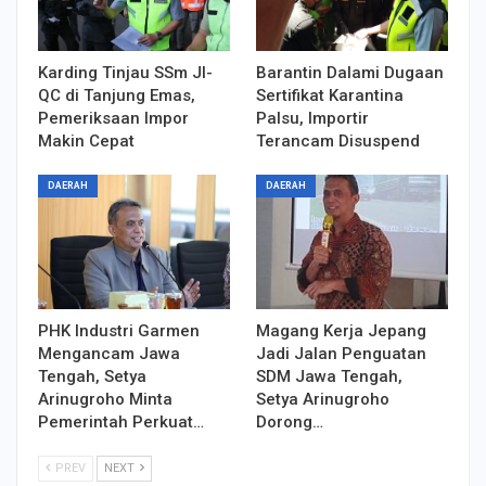
Karding Tinjau SSm JI-
Barantin Dalami Dugaan
QC di Tanjung Emas,
Sertifikat Karantina
Pemeriksaan Impor
Palsu, Importir
Makin Cepat
Terancam Disuspend
DAERAH
DAERAH
PHK Industri Garmen
Magang Kerja Jepang
Mengancam Jawa
Jadi Jalan Penguatan
Tengah, Setya
SDM Jawa Tengah,
Arinugroho Minta
Setya Arinugroho
Pemerintah Perkuat…
Dorong…
PREV
NEXT