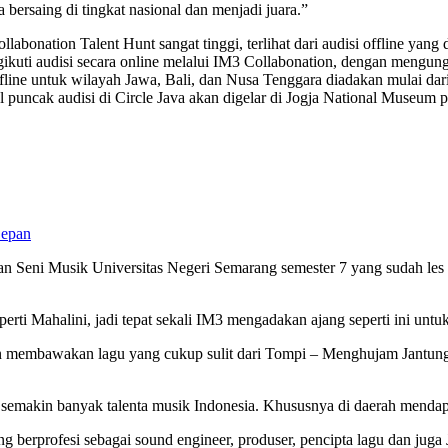
bersaing di tingkat nasional dan menjadi juara.”
ollabonation Talent Hunt sangat tinggi, terlihat dari audisi offline ya
ngikuti audisi secara online melalui IM3 Collabonation, dengan mengu
offline untuk wilayah Jawa, Bali, dan Nusa Tenggara diadakan mulai d
 puncak audisi di Circle Java akan digelar di Jogja National Museu
Depan
an Seni Musik Universitas Negeri Semarang semester 7 yang sudah les vo
perti Mahalini, jadi tepat sekali IM3 mengadakan ajang seperti ini un
an membawakan lagu yang cukup sulit dari Tompi – Menghujam Jantungku
 semakin banyak talenta musik Indonesia. Khususnya di daerah mendap
ng berprofesi sebagai sound engineer, produser, pencipta lagu dan juga