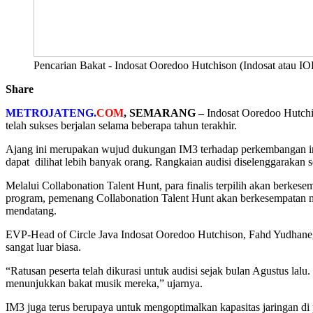
Pencarian Bakat - Indosat Ooredoo Hutchison (Indosat atau IO
Share
METROJATENG.
COM
, SEMARANG –
I
ndosat Ooredoo Hutchi
telah sukses berjalan selama beberapa tahun terakhir.
Ajang ini merupakan wujud dukungan IM3 terhadap perkembangan ind
dapat dilihat lebih banyak orang. Rangkaian audisi diselenggarakan s
Melalui Collabonation Talent Hunt, para finalis terpilih akan berkes
program, pemenang Collabonation Talent Hunt akan berkesempatan me
mendatang.
EVP-Head of Circle Java Indosat Ooredoo Hutchison, Fahd Yudhanego
sangat luar biasa.
“Ratusan peserta telah dikurasi untuk audisi sejak bulan Agustus lal
menunjukkan bakat musik mereka,” ujarnya.
IM3 juga terus berupaya untuk mengoptimalkan kapasitas jaringan d