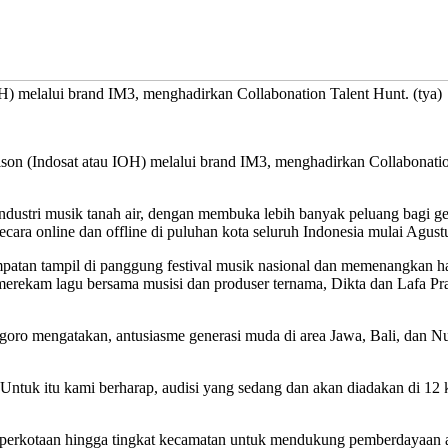
H) melalui brand IM3, menghadirkan Collabonation Talent Hunt. (tya)
son (Indosat atau IOH) melalui brand IM3, menghadirkan Collabonati
ustri musik tanah air, dengan membuka lebih banyak peluang bagi g
ecara online dan offline di puluhan kota seluruh Indonesia mulai Agus
empatan tampil di panggung festival musik nasional dan memenangkan ha
rekam lagu bersama musisi dan produser ternama, Dikta dan Lafa Pra
ro mengatakan, antusiasme generasi muda di area Jawa, Bali, dan Nu
u. Untuk itu kami berharap, audisi yang sedang dan akan diadakan di 12
i perkotaan hingga tingkat kecamatan untuk mendukung pemberdayaan a