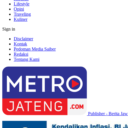
Lifestyle
Opini
Traveling
Kuliner
Sign in
Disclaimer
Kontak
Pedoman Media Saiber
Redaksi
Tentang Kami
Publisher - Berita Ja