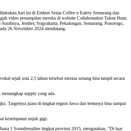
ng dilakukan hari ini di Embun Senja Coffee n Eatery Semarang dan
nggah video penampilan mereka di website Collabonation Talent Hunt,
ari Surabaya, Jember, Yogyakarta, Pekalongan, Semarang, Ponorogo,
m pada 26 November 2024 mendatang.
kal sejak usia 2,5 tahun tersebut merasa senang bisa tampil secara
tuk menangkap supply yang ada.
. Targetnya juara di tingkat region Jawa dan tentunya bisa sampai
at kesempatan unjuk gigi.
 Juara 1 Soundrenaline tingkat provinsi 2015, mengatakan, “Di luar