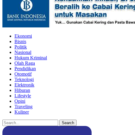
Ekonomi
Bisnis
Politik
Nasional
Hukum Kriminal
Olah Raga
Pendidikan
Otomotif
Teknologi
Elektronik
Hiburan
Lifestyle
Opini
Traveling
Kuliner