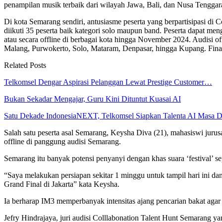
penampilan musik terbaik dari wilayah Jawa, Bali, dan Nusa Tenggara 
Di kota Semarang sendiri, antusiasme peserta yang berpartisipasi di C
diikuti 35 peserta baik kategori solo maupun band. Peserta dapat me
atau secara offline di berbagai kota hingga November 2024. Audisi 
Malang, Purwokerto, Solo, Mataram, Denpasar, hingga Kupang. Final
Related Posts
Telkomsel Dengar Aspirasi Pelanggan Lewat Prestige Customer…
Bukan Sekadar Mengajar, Guru Kini Dituntut Kuasai AI
Satu Dekade IndonesiaNEXT, Telkomsel Siapkan Talenta AI Masa 
Salah satu peserta asal Semarang, Keysha Diva (21), mahasiswi jurus
offline di panggung audisi Semarang.
Semarang itu banyak potensi penyanyi dengan khas suara ‘festival’ se
“Saya melakukan persiapan sekitar 1 minggu untuk tampil hari ini d
Grand Final di Jakarta” kata Keysha.
Ia berharap IM3 memperbanyak intensitas ajang pencarian bakat agar
Jefry Hindrajaya, juri audisi Colllabonation Talent Hunt Semarang ya