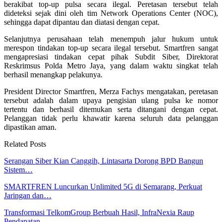
berakibat top-up pulsa secara ilegal. Peretasan tersebut telah
dideteksi sejak dini oleh tim Network Operations Center (NOC),
sehingga dapat dipantau dan diatasi dengan cepat.
Selanjutnya perusahaan telah menempuh jalur hukum untuk
merespon tindakan top-up secara ilegal tersebut. Smartfren sangat
mengapresiasi tindakan cepat pihak Subdit Siber, Direktorat
Reskrimsus Polda Metro Jaya, yang dalam waktu singkat telah
berhasil menangkap pelakunya.
President Director Smartfren, Merza Fachys mengatakan, peretasan
tersebut adalah dalam upaya pengisian ulang pulsa ke nomor
tertentu dan berhasil ditemukan serta ditangani dengan cepat.
Pelanggan tidak perlu khawatir karena seluruh data pelanggan
dipastikan aman.
Related Posts
Serangan Siber Kian Canggih, Lintasarta Dorong BPD Bangun
Sistem…
SMARTFREN Luncurkan Unlimited 5G di Semarang, Perkuat
Jaringan dan…
Transformasi TelkomGroup Berbuah Hasil, InfraNexia Raup
Pendapatan…