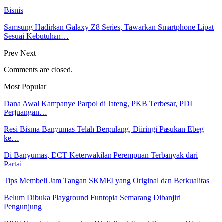
Bisnis
Samsung Hadirkan Galaxy Z8 Series, Tawarkan Smartphone Lipat
Sesuai Kebutuhan…
Prev
Next
Comments are closed.
Most Popular
Dana Awal Kampanye Parpol di Jateng, PKB Terbesar, PDI
Perjuangan…
Resi Bisma Banyumas Telah Berpulang, Diiringi Pasukan Ebeg
ke…
Di Banyumas, DCT Keterwakilan Perempuan Terbanyak dari
Partai…
Tips Membeli Jam Tangan SKMEI yang Original dan Berkualitas
Belum Dibuka Playground Funtopia Semarang Dibanjiri
Pengunjung