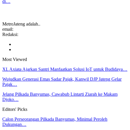
di…
MetroJateng adalah..
email:
Redaksi:
Most Viewed
XL Axiata Ajarkan Santri Manfaatkan Solusi IoT untuk Budidaya…
Wujudkan Generasi Emas Sadar Pajak, Kanwil DJP Jateng Gelar
Pajak…
Jelang Pilkada Banyumas, Cawabub Lintarti Ziarah ke Makam
Djoko…
Editors' Picks
Calon Perseorangan Pilkada Banyumas, Minimal Peroleh
Dukungan…