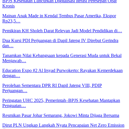
BPJS Kesehatan Luncurkan Digitalisasi Iterasi Peresepan Obat
Kronis
Mainan Anak Made in Kendal Tembus Pasar Amerika, Ekspor
Rp23,5…
Pemikiran KH Sholeh Darat Relevan Jadi Model Pendidikan di…
Dua Kursi PDI Perjuangan di Dapil Jateng IV Direbut Gerindra
dan…
Tanamkan Nilai Kebangsaan kepada Generasi Muda untuk Bekal
Menjawab…
Education Expo #2 Al Irsyad Purwokerto: Rayakan Kemerdekaan
dengan…
Perolehan Sementara DPR RI Dapil Jateng VIII, PDIP
Perjuangan…
Peringatan UHC 2025, Pemerintah–BPJS Kesehatan Mantapkan
Penguatan…
Resmikan Pasar Johar Semarang, Jokowi Minta Dijaga Bersama
Dirut PLN Ungkap Langkah Nyata Pencapaian Net Zero Emission