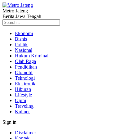
Metro Jateng
Berita Jawa Tengah
Ekonomi
Bisnis
Politik
Nasional
Hukum Kriminal
Olah Raga
Pendidikan
Otomotif
Teknologi
Elektronik
Hiburan
Lifestyle
Opini
Traveling
Kuliner
Sign in
Disclaimer
Kontak