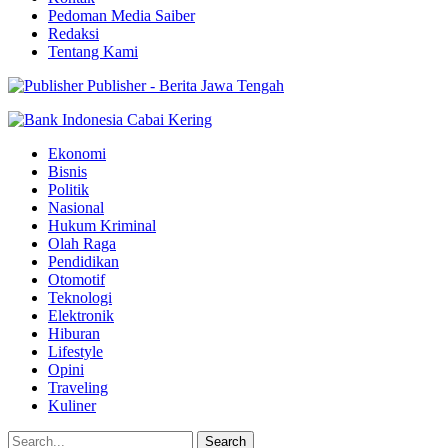
Pedoman Media Saiber
Redaksi
Tentang Kami
Publisher - Berita Jawa Tengah
Ekonomi
Bisnis
Politik
Nasional
Hukum Kriminal
Olah Raga
Pendidikan
Otomotif
Teknologi
Elektronik
Hiburan
Lifestyle
Opini
Traveling
Kuliner