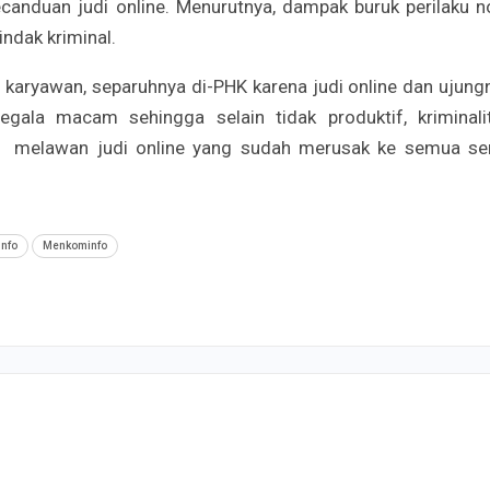
canduan judi online. Menurutnya, dampak buruk perilaku n
ndak kriminal.
0 karyawan, separuhnya di-PHK karena judi online dan ujung
egala macam sehingga selain tidak produktif, kriminali
kad melawan judi online yang sudah merusak ke semua se
nfo
Menkominfo