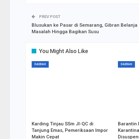
PREV POST
Blusukan ke Pasar di Semarang, Gibran Belanja
Masalah Hingga Bagikan Susu
You Might Also Like
DAERAH
DAERAH
Karding Tinjau SSm JI-QC di
Barantin 
Tanjung Emas, Pemeriksaan Impor
Karantina
Makin Cepat
Disuspen