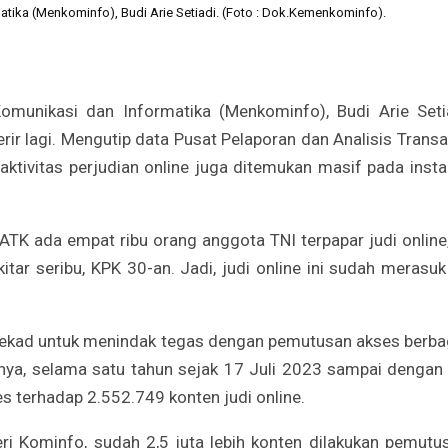
atika (Menkominfo), Budi Arie Setiadi. (Foto : Dok.Kemenkominfo).
munikasi dan Informatika (Menkominfo), Budi Arie Seti
erir lagi. Mengutip data Pusat Pelaporan dan Analisis Transa
tivitas perjudian online juga ditemukan masif pada insta
PATK ada empat ribu orang anggota TNI terpapar judi online,
ar seribu, KPK 30-an. Jadi, judi online ini sudah merasuk
ekad untuk menindak tegas dengan pemutusan akses berba
utnya, selama satu tahun sejak 17 Juli 2023 sampai dengan
 terhadap 2.552.749 konten judi online.
ri Kominfo, sudah 2,5 juta lebih konten dilakukan pemutu