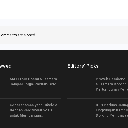
Comments are closed.
iewed
Editors' Picks
MAXi Tour Boemi Nusantara
Proyek Pembangu
Jelajahi Jogja-Pacitan-Solo
Nusantara Dorong
Pertumbuhan Penj
Keberagaman yang Dikelola
BTN Perluas Jaring
dengan Baik Modal Sosial
Lingkungan Kampu
untuk Membangun…
Dorong Pembiaya