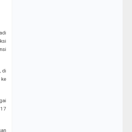
adi
ksi
nsi
 di
 ke
gai
 17
san