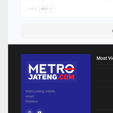
PREV
NEXT
Most V
MetroJateng adalah..
email:
Redaksi: