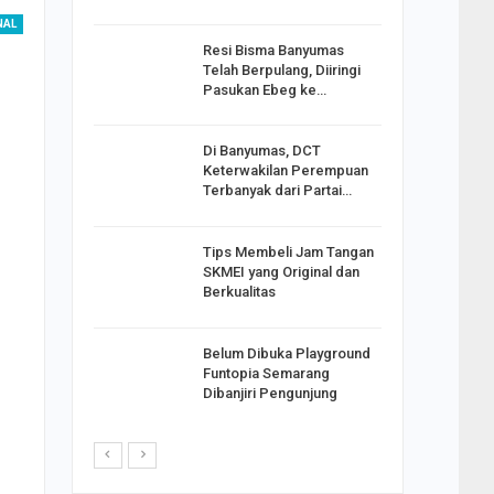
NAL
Resi Bisma Banyumas
ntara DPR
Telah Berpulang, Diiringi
III, PDIP
Pasukan Ebeg ke…
Di Banyumas, DCT
2025,
Keterwakilan Perempuan
S
Terbanyak dari Partai…
apkan
Tips Membeli Jam Tangan
Johar
SKMEI yang Original dan
i Minta
Berkualitas
Belum Dibuka Playground
p Langkah
Funtopia Semarang
n Net
Dibanjiri Pengunjung
i…