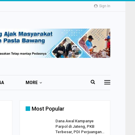
Sign In
GA
MORE
Most Popular
2 Al
Dana Awal Kampanye
o:
Parpol di Jateng, PKB
ekaan
Terbesar, PDI Perjuangan…