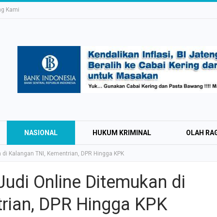
ng Kami
NASIONAL
HUKUM KRIMINAL
OLAH RA
di Kalangan TNI, Kementrian, DPR Hingga KPK
udi Online Ditemukan di
Education Expo #
rian, DPR Hingga KPK
Irsyad Purwokert
Rayakan Kemerd