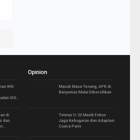
Opinion
nan IKN
Masuk Masa Tenang, APK di
Banyumas Mulai Dibersihkan
ualan SIG…
an di
Timnas U-23 Masih Fokus
s dan
Jaga Kebugaran dan Adaptasi
an…
Cuaca Paris