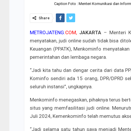
Caption Foto : Menteri Komunikasi dan Inform
Share
METROJATENG
.
COM,
JAKARTA
– Menteri Ko
menyatakan, judi online sudah tidak bisa ditol
Keuangan (PPATK), Menkominfo menyatakan ak
pemerintahan dan lembaga negara.
“Jadi kita tahu dan dengar cerita dari data P
Kominfo sendiri ada 15 orang, DPR/DPRD sekit
seluruh instansi”, ungkapnya.
Menkominfo menegaskan, pihaknya terus bert
situs yang memfasilitasi judi online. Menur
Juli 2024, Kemenkominfo telah memutus akses
“Jadi selama satu tahun saya menjadi Mente