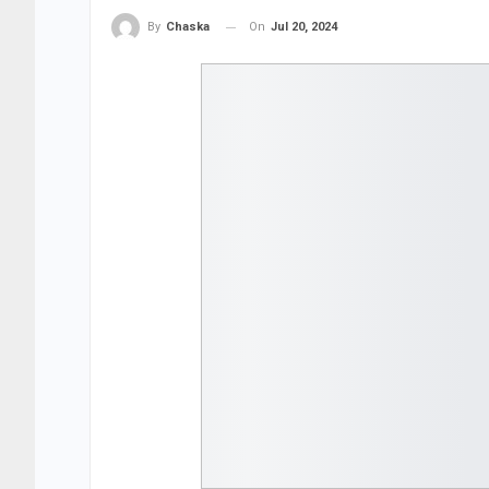
On
Jul 20, 2024
By
Chaska