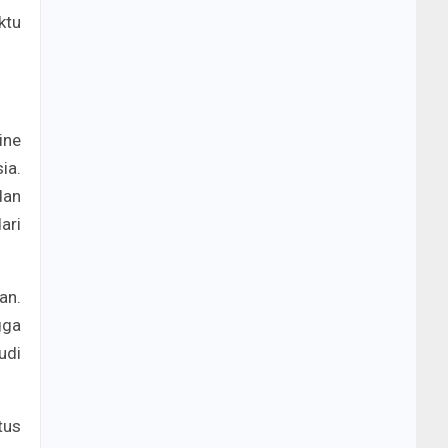
ktu
ine
ia.
dan
ari
an.
gga
udi
tus