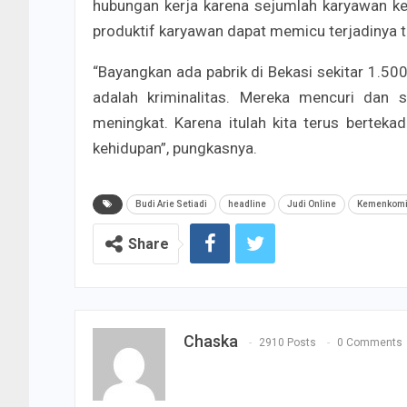
hubungan kerja karena sejumlah karyawan ke
produktif karyawan dapat memicu terjadinya ti
“Bayangkan ada pabrik di Bekasi sekitar 1.50
adalah kriminalitas. Mereka mencuri dan s
meningkat. Karena itulah kita terus berte
kehidupan”, pungkasnya.
Budi Arie Setiadi
headline
Judi Online
Kemenkomi
Share
Chaska
2910 Posts
0 Comments