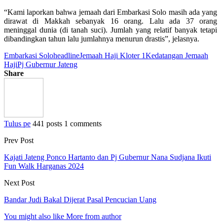
“Kami laporkan bahwa jemaah dari Embarkasi Solo masih ada yang
dirawat di Makkah sebanyak 16 orang. Lalu ada 37 orang
meninggal dunia (di tanah suci). Jumlah yang relatif banyak tetapi
dibandingkan tahun lalu jumlahnya menurun drastis”, jelasnya.
Embarkasi Solo
headline
Jemaah Haji Kloter 1
Kedatangan Jemaah
Haji
Pj Gubernur Jateng
Share
Tulus pe
441 posts
1 comments
Prev Post
Kajati Jateng Ponco Hartanto dan Pj Gubernur Nana Sudjana Ikuti
Fun Walk Harganas 2024
Next Post
Bandar Judi Bakal Dijerat Pasal Pencucian Uang
You might also like
More from author