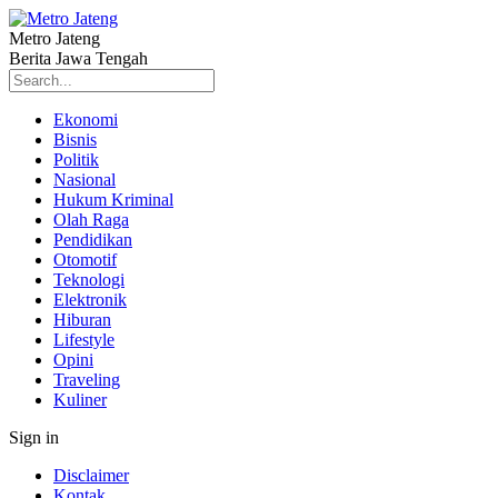
Metro Jateng
Berita Jawa Tengah
Ekonomi
Bisnis
Politik
Nasional
Hukum Kriminal
Olah Raga
Pendidikan
Otomotif
Teknologi
Elektronik
Hiburan
Lifestyle
Opini
Traveling
Kuliner
Sign in
Disclaimer
Kontak