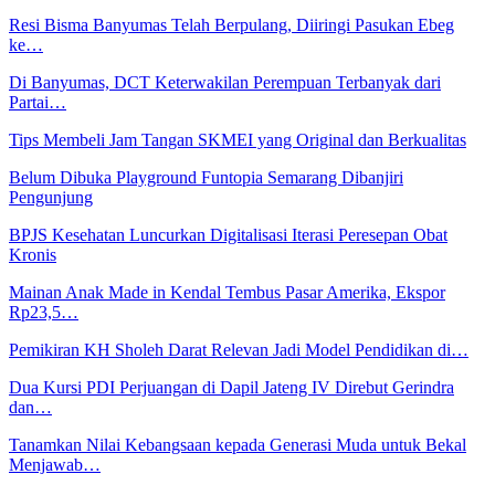
Resi Bisma Banyumas Telah Berpulang, Diiringi Pasukan Ebeg
ke…
Di Banyumas, DCT Keterwakilan Perempuan Terbanyak dari
Partai…
Tips Membeli Jam Tangan SKMEI yang Original dan Berkualitas
Belum Dibuka Playground Funtopia Semarang Dibanjiri
Pengunjung
BPJS Kesehatan Luncurkan Digitalisasi Iterasi Peresepan Obat
Kronis
Mainan Anak Made in Kendal Tembus Pasar Amerika, Ekspor
Rp23,5…
Pemikiran KH Sholeh Darat Relevan Jadi Model Pendidikan di…
Dua Kursi PDI Perjuangan di Dapil Jateng IV Direbut Gerindra
dan…
Tanamkan Nilai Kebangsaan kepada Generasi Muda untuk Bekal
Menjawab…