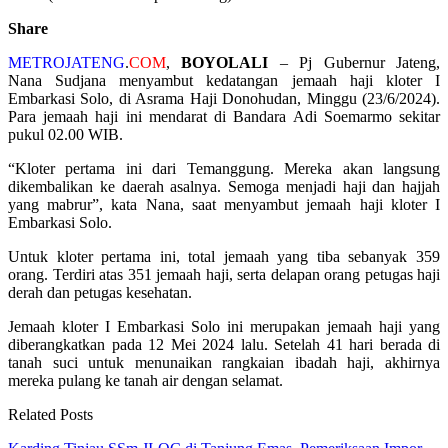
Share
METROJATENG
.
COM
,
BOYOLALI
– Pj Gubernur Jateng,
Nana Sudjana menyambut kedatangan jemaah haji kloter I
Embarkasi Solo, di Asrama Haji Donohudan, Minggu (23/6/2024).
Para jemaah haji ini mendarat di Bandara Adi Soemarmo sekitar
pukul 02.00 WIB.
“Kloter pertama ini dari Temanggung. Mereka akan langsung
dikembalikan ke daerah asalnya. Semoga menjadi haji dan hajjah
yang mabrur”, kata Nana, saat menyambut jemaah haji kloter I
Embarkasi Solo.
Untuk kloter pertama ini, total jemaah yang tiba sebanyak 359
orang. Terdiri atas 351 jemaah haji, serta delapan orang petugas haji
derah dan petugas kesehatan.
Jemaah kloter I Embarkasi Solo ini merupakan jemaah haji yang
diberangkatkan pada 12 Mei 2024 lalu. Setelah 41 hari berada di
tanah suci untuk menunaikan rangkaian ibadah haji, akhirnya
mereka pulang ke tanah air dengan selamat.
Related Posts