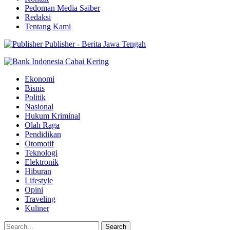
Pedoman Media Saiber
Redaksi
Tentang Kami
Publisher - Berita Jawa Tengah
Ekonomi
Bisnis
Politik
Nasional
Hukum Kriminal
Olah Raga
Pendidikan
Otomotif
Teknologi
Elektronik
Hiburan
Lifestyle
Opini
Traveling
Kuliner