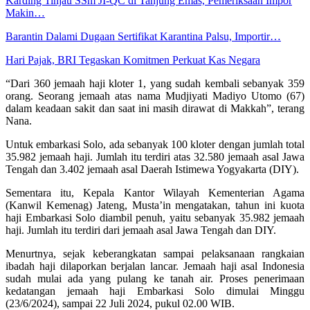
Karding Tinjau SSm JI-QC di Tanjung Emas, Pemeriksaan Impor
Makin…
Barantin Dalami Dugaan Sertifikat Karantina Palsu, Importir…
Hari Pajak, BRI Tegaskan Komitmen Perkuat Kas Negara
“Dari 360 jemaah haji kloter 1, yang sudah kembali sebanyak 359
orang. Seorang jemaah atas nama Mudjiyati Madiyo Utomo (67)
dalam keadaan sakit dan saat ini masih dirawat di Makkah”, terang
Nana.
Untuk embarkasi Solo, ada sebanyak 100 kloter dengan jumlah total
35.982 jemaah haji. Jumlah itu terdiri atas 32.580 jemaah asal Jawa
Tengah dan 3.402 jemaah asal Daerah Istimewa Yogyakarta (DIY).
Sementara itu, Kepala Kantor Wilayah Kementerian Agama
(Kanwil Kemenag) Jateng, Musta’in mengatakan, tahun ini kuota
haji Embarkasi Solo diambil penuh, yaitu sebanyak 35.982 jemaah
haji. Jumlah itu terdiri dari jemaah asal Jawa Tengah dan DIY.
Menurtnya, sejak keberangkatan sampai pelaksanaan rangkaian
ibadah haji dilaporkan berjalan lancar. Jemaah haji asal Indonesia
sudah mulai ada yang pulang ke tanah air. Proses penerimaan
kedatangan jemaah haji Embarkasi Solo dimulai Minggu
(23/6/2024), sampai 22 Juli 2024, pukul 02.00 WIB.