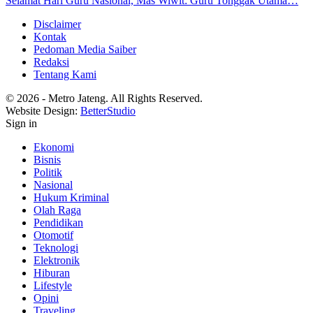
Selamat Hari Guru Nasional, Mas Wiwit: Guru Tonggak Utama…
Disclaimer
Kontak
Pedoman Media Saiber
Redaksi
Tentang Kami
© 2026 - Metro Jateng. All Rights Reserved.
Website Design:
BetterStudio
Sign in
Ekonomi
Bisnis
Politik
Nasional
Hukum Kriminal
Olah Raga
Pendidikan
Otomotif
Teknologi
Elektronik
Hiburan
Lifestyle
Opini
Traveling