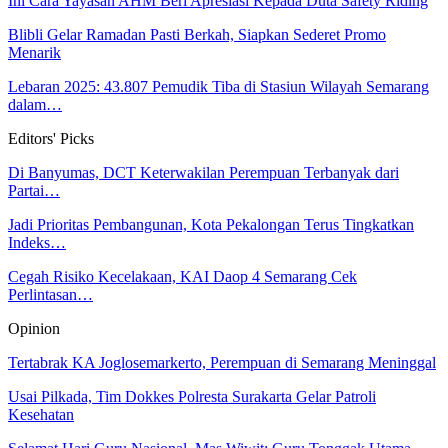
Ini Cara Yayasan AHM Beri Apresiasi Kepada Duta Safety Riding
Blibli Gelar Ramadan Pasti Berkah, Siapkan Sederet Promo
Menarik
Lebaran 2025: 43.807 Pemudik Tiba di Stasiun Wilayah Semarang
dalam…
Editors' Picks
Di Banyumas, DCT Keterwakilan Perempuan Terbanyak dari
Partai…
Jadi Prioritas Pembangunan, Kota Pekalongan Terus Tingkatkan
Indeks…
Cegah Risiko Kecelakaan, KAI Daop 4 Semarang Cek
Perlintasan…
Opinion
Tertabrak KA Joglosemarkerto, Perempuan di Semarang Meninggal
Usai Pilkada, Tim Dokkes Polresta Surakarta Gelar Patroli
Kesehatan