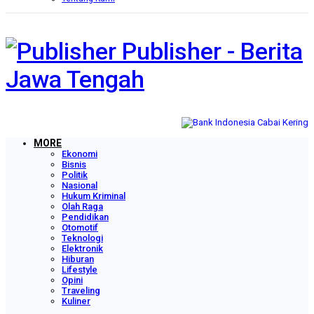
Publisher - Berita
Jawa Tengah
MORE
Ekonomi
Bisnis
Politik
Nasional
Hukum Kriminal
Olah Raga
Pendidikan
Otomotif
Teknologi
Elektronik
Hiburan
Lifestyle
Opini
Traveling
Kuliner