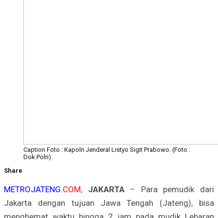
Caption Foto : Kapolri Jenderal Listyo Sigit Prabowo. (Foto :
Dok.Polri).
Share
METROJATENG
.
COM,
JAKARTA
– Para pemudik dari
Jakarta dengan tujuan Jawa Tengah (Jateng), bisa
menghemat waktu hingga 2 jam pada mudik Lebaran