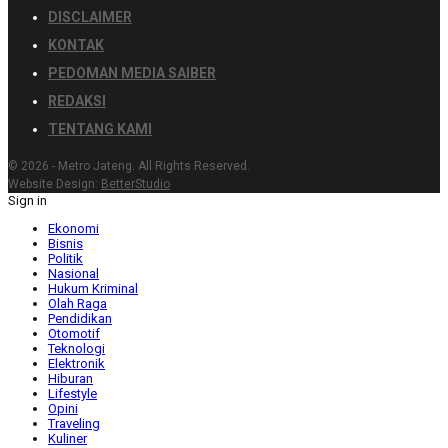
DISCLAIMER
KONTAK
PEDOMAN MEDIA SAIBER
REDAKSI
TENTANG KAMI
© 2026 - Metro Jateng. All Rights Reserved.
Website Design:
BetterStudio
Sign in
Ekonomi
Bisnis
Politik
Nasional
Hukum Kriminal
Olah Raga
Pendidikan
Otomotif
Teknologi
Elektronik
Hiburan
Lifestyle
Opini
Traveling
Kuliner