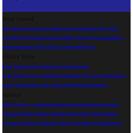
Most Viewed
Sido Muncul Apresiasi Tiga Wanita Hebat Jadi Bintang Iklan Tolak…
Tiga Tahun Penyelenggaraan Innovillage: Inovasi Karya Anak Bangsa…
Rupiah Borobudur Playon 2025 Targetkan 4000 Pelari
Editors' Picks
Banjir Sudah Surut Perjalanan KA Kembali Normal
ID. BUZZ World Tour: Semangat Petualangan dan Inovasi Volkswagen…
Sasar Pembuat Film Lokal, Festival Film Alternativa Kembali…
Opinion
Ma’ruf Cahyono – Rachmat Imanda, Resmi Kantongi Rekomendasi…
Airlangga Hartarto Mundur Sebagai Ketum Golkar, Demi Keutuhan…
Paragon Dorong Desa Mandiri Digital Lewat Studio dan Pelatihan di…