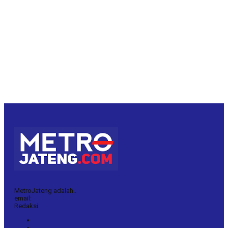
MetroJateng adalah..
email:
Redaksi: