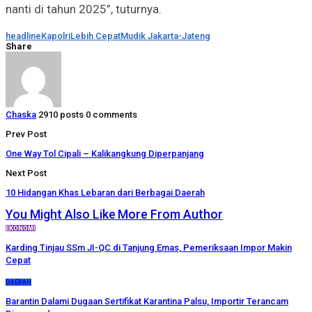
nanti di tahun 2025”, tuturnya.
headline
Kapolri
Lebih Cepat
Mudik Jakarta-Jateng
Share
Chaska
2910 posts
0 comments
Prev Post
One Way Tol Cipali – Kalikangkung Diperpanjang
Next Post
10 Hidangan Khas Lebaran dari Berbagai Daerah
You Might Also Like
More From Author
EKONOMI
Karding Tinjau SSm JI-QC di Tanjung Emas, Pemeriksaan Impor Makin
Cepat
DAERAH
Barantin Dalami Dugaan Sertifikat Karantina Palsu, Importir Terancam