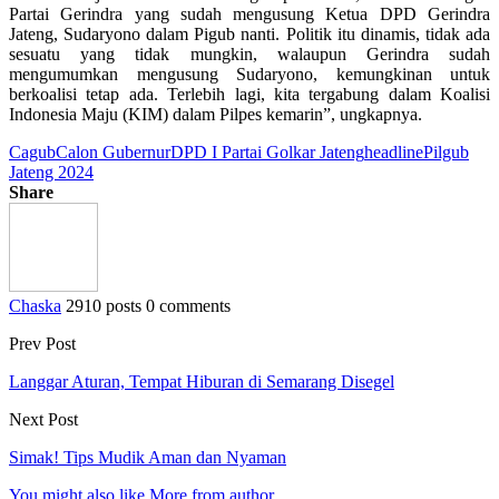
Partai Gerindra yang sudah mengusung Ketua DPD Gerindra
Jateng, Sudaryono dalam Pigub nanti. Politik itu dinamis, tidak ada
sesuatu yang tidak mungkin, walaupun Gerindra sudah
mengumumkan mengusung Sudaryono, kemungkinan untuk
berkoalisi tetap ada. Terlebih lagi, kita tergabung dalam Koalisi
Indonesia Maju (KIM) dalam Pilpes kemarin”, ungkapnya.
Cagub
Calon Gubernur
DPD I Partai Golkar Jateng
headline
Pilgub
Jateng 2024
Share
Chaska
2910 posts
0 comments
Prev Post
Langgar Aturan, Tempat Hiburan di Semarang Disegel
Next Post
Simak! Tips Mudik Aman dan Nyaman
You might also like
More from author