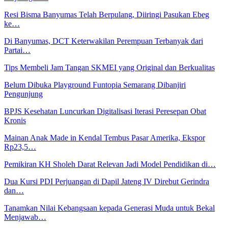
Resi Bisma Banyumas Telah Berpulang, Diiringi Pasukan Ebeg
ke…
Di Banyumas, DCT Keterwakilan Perempuan Terbanyak dari
Partai…
Tips Membeli Jam Tangan SKMEI yang Original dan Berkualitas
Belum Dibuka Playground Funtopia Semarang Dibanjiri
Pengunjung
BPJS Kesehatan Luncurkan Digitalisasi Iterasi Peresepan Obat
Kronis
Mainan Anak Made in Kendal Tembus Pasar Amerika, Ekspor
Rp23,5…
Pemikiran KH Sholeh Darat Relevan Jadi Model Pendidikan di…
Dua Kursi PDI Perjuangan di Dapil Jateng IV Direbut Gerindra
dan…
Tanamkan Nilai Kebangsaan kepada Generasi Muda untuk Bekal
Menjawab…