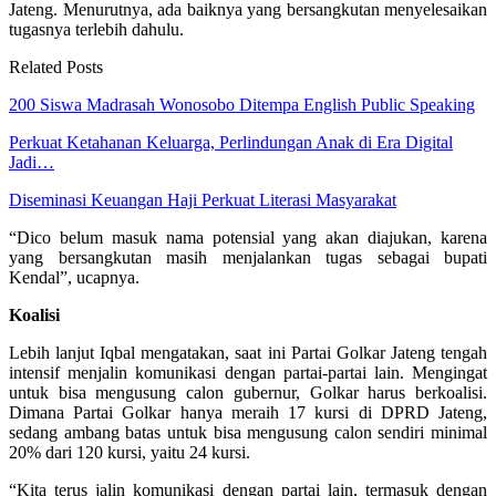
Jateng. Menurutnya, ada baiknya yang bersangkutan menyelesaikan
tugasnya terlebih dahulu.
Related Posts
200 Siswa Madrasah Wonosobo Ditempa English Public Speaking
Perkuat Ketahanan Keluarga, Perlindungan Anak di Era Digital
Jadi…
Diseminasi Keuangan Haji Perkuat Literasi Masyarakat
“Dico belum masuk nama potensial yang akan diajukan, karena
yang bersangkutan masih menjalankan tugas sebagai bupati
Kendal”, ucapnya.
Koalisi
Lebih lanjut Iqbal mengatakan, saat ini Partai Golkar Jateng tengah
intensif menjalin komunikasi dengan partai-partai lain. Mengingat
untuk bisa mengusung calon gubernur, Golkar harus berkoalisi.
Dimana Partai Golkar hanya meraih 17 kursi di DPRD Jateng,
sedang ambang batas untuk bisa mengusung calon sendiri minimal
20% dari 120 kursi, yaitu 24 kursi.
“Kita terus jalin komunikasi dengan partai lain, termasuk dengan