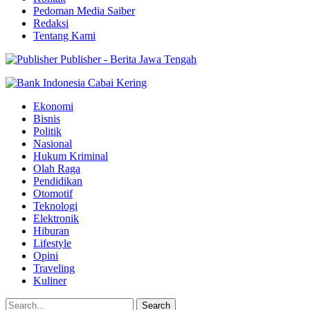
Pedoman Media Saiber
Redaksi
Tentang Kami
Publisher - Berita Jawa Tengah
Ekonomi
Bisnis
Politik
Nasional
Hukum Kriminal
Olah Raga
Pendidikan
Otomotif
Teknologi
Elektronik
Hiburan
Lifestyle
Opini
Traveling
Kuliner