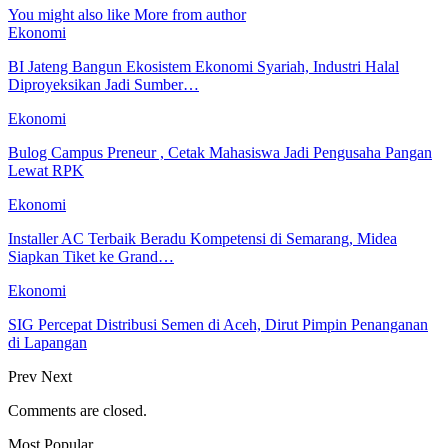
You might also like
More from author
Ekonomi
BI Jateng Bangun Ekosistem Ekonomi Syariah, Industri Halal
Diproyeksikan Jadi Sumber…
Ekonomi
Bulog Campus Preneur , Cetak Mahasiswa Jadi Pengusaha Pangan
Lewat RPK
Ekonomi
Installer AC Terbaik Beradu Kompetensi di Semarang, Midea
Siapkan Tiket ke Grand…
Ekonomi
SIG Percepat Distribusi Semen di Aceh, Dirut Pimpin Penanganan
di Lapangan
Prev
Next
Comments are closed.
Most Popular