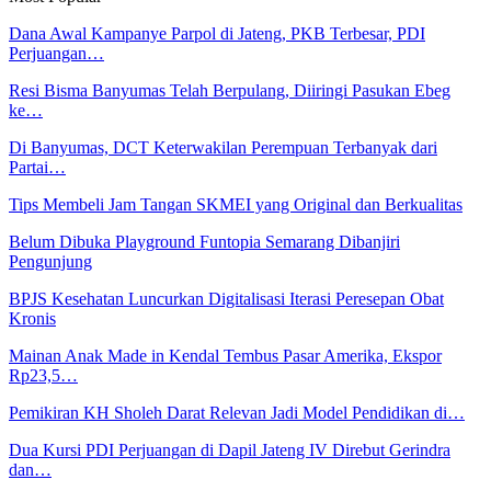
Dana Awal Kampanye Parpol di Jateng, PKB Terbesar, PDI
Perjuangan…
Resi Bisma Banyumas Telah Berpulang, Diiringi Pasukan Ebeg
ke…
Di Banyumas, DCT Keterwakilan Perempuan Terbanyak dari
Partai…
Tips Membeli Jam Tangan SKMEI yang Original dan Berkualitas
Belum Dibuka Playground Funtopia Semarang Dibanjiri
Pengunjung
BPJS Kesehatan Luncurkan Digitalisasi Iterasi Peresepan Obat
Kronis
Mainan Anak Made in Kendal Tembus Pasar Amerika, Ekspor
Rp23,5…
Pemikiran KH Sholeh Darat Relevan Jadi Model Pendidikan di…
Dua Kursi PDI Perjuangan di Dapil Jateng IV Direbut Gerindra
dan…