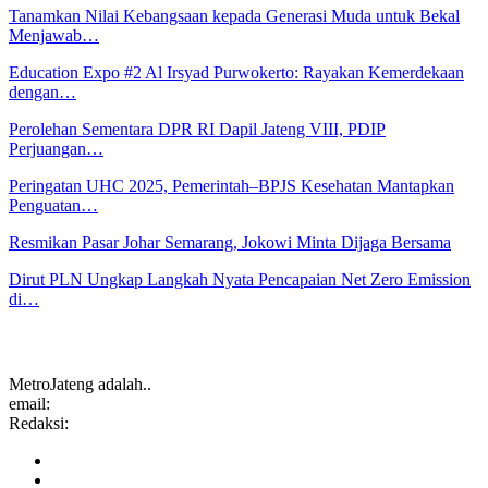
Tanamkan Nilai Kebangsaan kepada Generasi Muda untuk Bekal
Menjawab…
Education Expo #2 Al Irsyad Purwokerto: Rayakan Kemerdekaan
dengan…
Perolehan Sementara DPR RI Dapil Jateng VIII, PDIP
Perjuangan…
Peringatan UHC 2025, Pemerintah–BPJS Kesehatan Mantapkan
Penguatan…
Resmikan Pasar Johar Semarang, Jokowi Minta Dijaga Bersama
Dirut PLN Ungkap Langkah Nyata Pencapaian Net Zero Emission
di…
MetroJateng adalah..
email:
Redaksi: