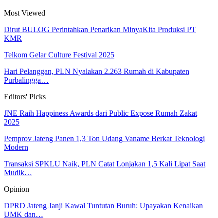
Most Viewed
Dirut BULOG Perintahkan Penarikan MinyaKita Produksi PT
KMR
Telkom Gelar Culture Festival 2025
Hari Pelanggan, PLN Nyalakan 2.263 Rumah di Kabupaten
Purbalingga…
Editors' Picks
JNE Raih Happiness Awards dari Public Expose Rumah Zakat
2025
Pemprov Jateng Panen 1,3 Ton Udang Vaname Berkat Teknologi
Modern
Transaksi SPKLU Naik, PLN Catat Lonjakan 1,5 Kali Lipat Saat
Mudik…
Opinion
DPRD Jateng Janji Kawal Tuntutan Buruh: Upayakan Kenaikan
UMK dan…