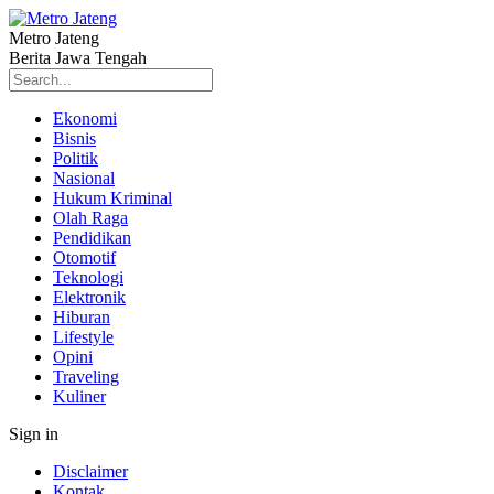
Metro Jateng
Berita Jawa Tengah
Ekonomi
Bisnis
Politik
Nasional
Hukum Kriminal
Olah Raga
Pendidikan
Otomotif
Teknologi
Elektronik
Hiburan
Lifestyle
Opini
Traveling
Kuliner
Sign in
Disclaimer
Kontak