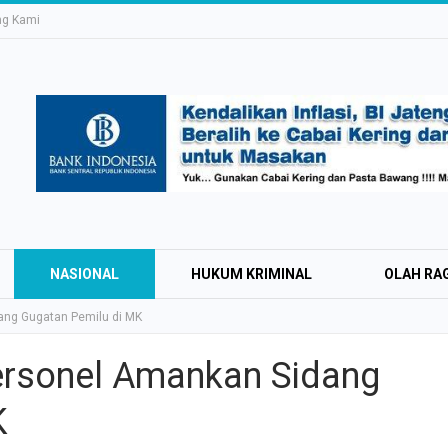
ng Kami
NASIONAL
HUKUM KRIMINAL
OLAH RA
ang Gugatan Pemilu di MK
ersonel Amankan Sidang
Education Expo #
K
Irsyad Purwokert
Rayakan Kemerd