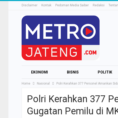
Disclaimer
Kontak
Pedoman Media Saiber
Redaksi
Tenta
EKONOMI
BISNIS
POLITIK
Home
Nasional
Polri Kerahkan 377 Personel Amankan Sid
Polri Kerahkan 377 P
Gugatan Pemilu di M