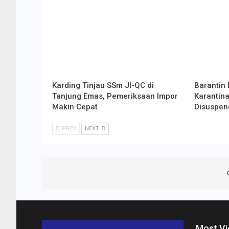
Karding Tinjau SSm JI-QC di
Barantin 
Tanjung Emas, Pemeriksaan Impor
Karantina
Makin Cepat
Disuspen
PREV
NEXT
Most V