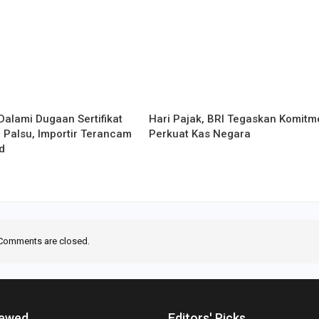
Dalami Dugaan Sertifikat
Hari Pajak, BRI Tegaskan Komitm
 Palsu, Importir Terancam
Perkuat Kas Negara
d
Comments are closed.
iewed
Editors' Picks