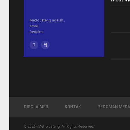
MetroJateng adalah..
email:
Redaksi:
DISCLAIMER
KONTAK
PEDOMAN MEDIA
© 2026 - Metro Jateng. All Rights Reserved.