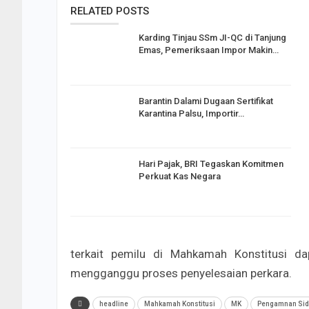
RELATED POSTS
Karding Tinjau SSm JI-QC di Tanjung
Emas, Pemeriksaan Impor Makin…
Barantin Dalami Dugaan Sertifikat
Karantina Palsu, Importir…
Hari Pajak, BRI Tegaskan Komitmen
Perkuat Kas Negara
terkait pemilu di Mahkamah Konstitusi d
mengganggu proses penyelesaian perkara.
headline
Mahkamah Konstitusi
MK
Pengamnan Sid