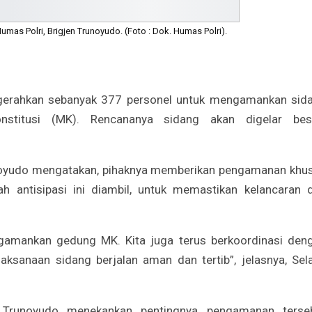
umas Polri, Brigjen Trunoyudo. (Foto : Dok. Humas Polri).
gerahkan sebanyak 377 personel untuk mengamankan sid
titusi (MK). Rencananya sidang akan digelar bes
unoyudo mengatakan, pihaknya memberikan pengamanan khu
 antisipasi ini diambil, untuk memastikan kelancaran 
gamankan gedung MK. Kita juga terus berkoordinasi den
ksanaan sidang berjalan aman dan tertib”, jelasnya, Sel
Trunoyudo menekankan pentingnya pengamanan terse