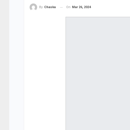
On
Mar 26, 2024
By
Chaska