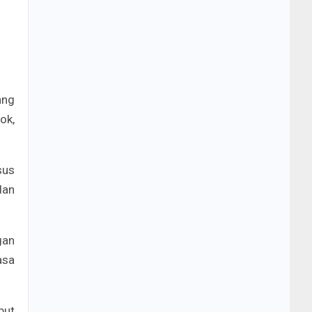
ang
ok,
sus
dan
gan
asa
but