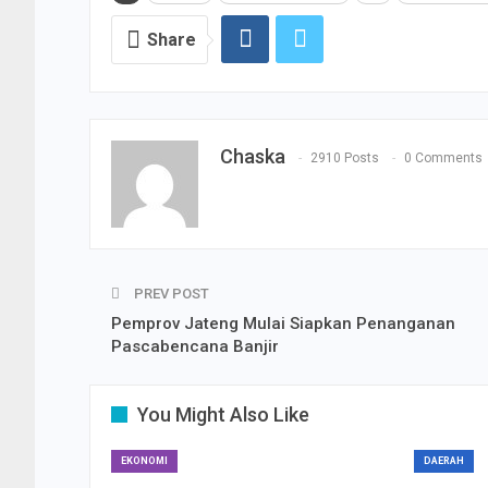
Share
Chaska
2910 Posts
0 Comments
PREV POST
Pemprov Jateng Mulai Siapkan Penanganan
Pascabencana Banjir
You Might Also Like
EKONOMI
DAERAH