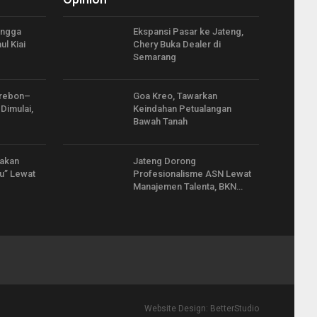
langga
Ekspansi Pasar ke Jateng,
ul Kiai
Chery Buka Dealer di
Semarang
irebon–
Goa Kreo, Tawarkan
Dimulai,
Keindahan Petualangan
Bawah Tanah
sakan
Jateng Dorong
u” Lewat
Profesionalisme ASN Lewat
Manajemen Talenta, BKN…
Website Design:
BetterStudio