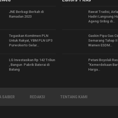
JNE Berbagi Berkah di
Rawat Tradisi, Air
Ramadan 2023
Hadiri Langsung Ha
Ageng Gribig di…
Tegaskan Komitmen PLN
Gaskin Pipa Gas C
Untuk Rakyat, YBM PLN UP3
Semarang Tahap II 
Purwokerto Gelar…
Wamen ESDM…
LG Investasikan Rp 142 Triliun
Petani Boyolali Ra
, Bangun Pabrik Baterai di
“Kemerdekaan Bar
Batang
Harga…
 SAIBER
REDAKSI
TENTANG KAMI