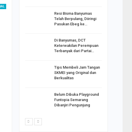
NAL
Resi Bisma Banyumas
ntara DPR
Telah Berpulang, Diiringi
III, PDIP
Pasukan Ebeg ke…
Di Banyumas, DCT
2025,
Keterwakilan Perempuan
S
Terbanyak dari Partai…
apkan
Tips Membeli Jam Tangan
Johar
SKMEI yang Original dan
i Minta
Berkualitas
Belum Dibuka Playground
p Langkah
Funtopia Semarang
n Net
Dibanjiri Pengunjung
i…