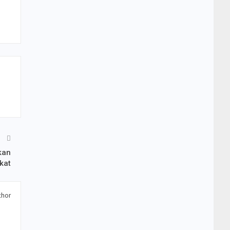
T
kan
kat
thor