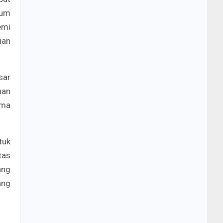
kum
emi
ian
sar
nan
ama
tuk
tas
ang
ang