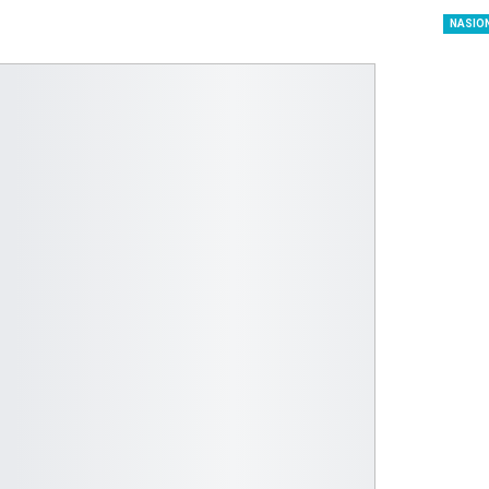
dengan…
NASIO
Perolehan Seme
RI Dapil Jateng V
Perjuangan…
Peringatan UHC 
Pemerintah–BPJ
Kesehatan Mant
Penguatan…
Resmikan Pasar 
Semarang, Jokow
Dijaga Bersama
Dirut PLN Ungka
Nyata Pencapaia
Zero Emission d