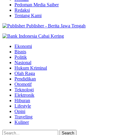
Pedoman Media Saiber
Redaksi
Tentang Kami
Publisher - Berita Jawa Tengah
Ekonomi
Bisnis
Politik
Nasional
Hukum Kriminal
Olah Raga
Pendidikan
Otomotif
Teknologi
Elektronik
Hiburan
Lifestyle
Opini
Traveling
Kuliner