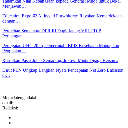
Tanamkan Nilai Kebangsaan kepada Generasi Muda untuk Bekal
Menjawab…
Education Expo #2 Al Irsyad Purwokerto: Rayakan Kemerdekaan
dengan…
Perolehan Sementara DPR RI Dapil Jateng VIII, PDIP
Perjuangan…
Peringatan UHC 2025, Pemerintah–BPJS Kesehatan Mantapkan
Penguatan…
Resmikan Pasar Johar Semarang, Jokowi Minta Dijaga Bersama
Dirut PLN Ungkap Langkah Nyata Pencapaian Net Zero Emission
di…
MetroJateng adalah..
email:
Redaksi: