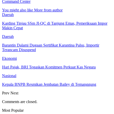
Command Center
You might also like
More from author
Daerah
Karding Tinjau SSm JI-QC di Tanjung Emas, Pemeriksaan Impor
Makin Cepat
Daerah
Barantin Dalami Dugaan Sertifikat Karantina Palsu, Importir
Terancam Disuspend
Ekonomi
Hari Pajak, BRI Tegaskan Komitmen Perkuat Kas Negara
Nasional
Kepala BNPB Resmikan Jembatan Bailey di Temanggung
Prev
Next
Comments are closed.
Most Popular