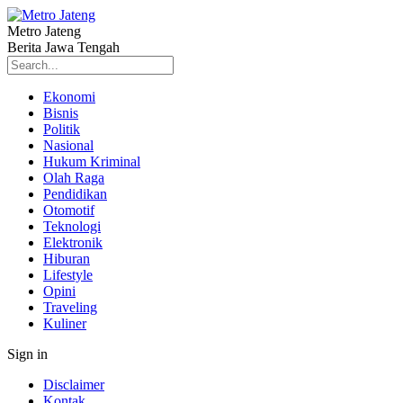
Metro Jateng
Berita Jawa Tengah
Ekonomi
Bisnis
Politik
Nasional
Hukum Kriminal
Olah Raga
Pendidikan
Otomotif
Teknologi
Elektronik
Hiburan
Lifestyle
Opini
Traveling
Kuliner
Sign in
Disclaimer
Kontak