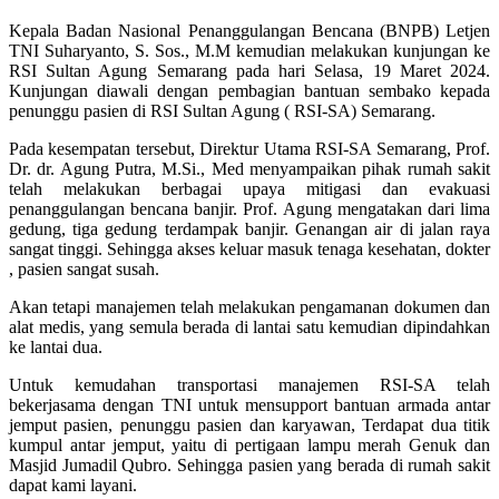
Kepala Badan Nasional Penanggulangan Bencana (BNPB) Letjen
TNI Suharyanto, S. Sos., M.M kemudian melakukan kunjungan ke
RSI Sultan Agung Semarang pada hari Selasa, 19 Maret 2024.
Kunjungan diawali dengan pembagian bantuan sembako kepada
penunggu pasien di RSI Sultan Agung ( RSI-SA) Semarang.
Pada kesempatan tersebut, Direktur Utama RSI-SA Semarang, Prof.
Dr. dr. Agung Putra, M.Si., Med menyampaikan pihak rumah sakit
telah melakukan berbagai upaya mitigasi dan evakuasi
penanggulangan bencana banjir. Prof. Agung mengatakan dari lima
gedung, tiga gedung terdampak banjir. Genangan air di jalan raya
sangat tinggi. Sehingga akses keluar masuk tenaga kesehatan, dokter
, pasien sangat susah.
Akan tetapi manajemen telah melakukan pengamanan dokumen dan
alat medis, yang semula berada di lantai satu kemudian dipindahkan
ke lantai dua.
Untuk kemudahan transportasi manajemen RSI-SA telah
bekerjasama dengan TNI untuk mensupport bantuan armada antar
jemput pasien, penunggu pasien dan karyawan, Terdapat dua titik
kumpul antar jemput, yaitu di pertigaan lampu merah Genuk dan
Masjid Jumadil Qubro. Sehingga pasien yang berada di rumah sakit
dapat kami layani.