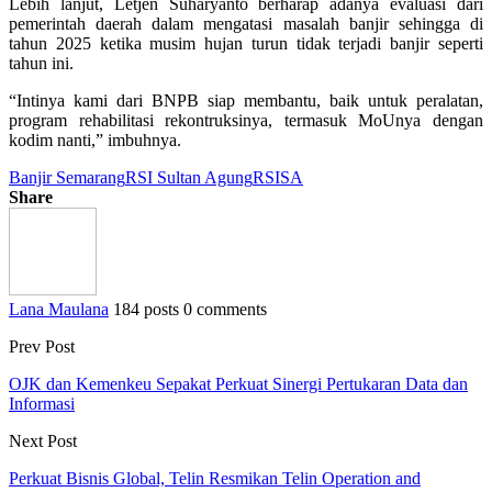
Lebih lanjut, Letjen Suharyanto berharap adanya evaluasi dari
pemerintah daerah dalam mengatasi masalah banjir sehingga di
tahun 2025 ketika musim hujan turun tidak terjadi banjir seperti
tahun ini.
“Intinya kami dari BNPB siap membantu, baik untuk peralatan,
program rehabilitasi rekontruksinya, termasuk MoUnya dengan
kodim nanti,” imbuhnya.
Banjir Semarang
RSI Sultan Agung
RSISA
Share
Lana Maulana
184 posts
0 comments
Prev Post
OJK dan Kemenkeu Sepakat Perkuat Sinergi Pertukaran Data dan
Informasi
Next Post
Perkuat Bisnis Global, Telin Resmikan Telin Operation and