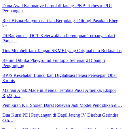
Dana Awal Kampanye Parpol di Jateng, PKB Terbesar, PDI
Perjuangan…
Resi Bisma Banyumas Telah Berpulang, Diiringi Pasukan Ebeg
ke…
Di Banyumas, DCT Keterwakilan Perempuan Terbanyak dari
Partai…
Tips Membeli Jam Tangan SKMEI yang Original dan Berkualitas
Belum Dibuka Playground Funtopia Semarang Dibanjiri
Pengunjung
BPJS Kesehatan Luncurkan Digitalisasi Iterasi Peresepan Obat
Kronis
Mainan Anak Made in Kendal Tembus Pasar Amerika, Ekspor
Rp23,5…
Pemikiran KH Sholeh Darat Relevan Jadi Model Pendidikan di…
Dua Kursi PDI Perjuangan di Dapil Jateng IV Direbut Gerindra
dan…