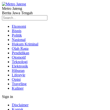
Metro Jateng
Berita Jawa Tengah
Ekonomi
Bisnis
Politik
Nasional
Hukum Kriminal
Olah Raga
Pendidikan
Otomotif
Teknologi
Elektronik
Hiburan
Lifestyle
Opini
Traveling
Kuliner
Sign in
Disclaimer
Kontak