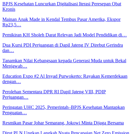
BPJS Kesehatan Luncurkan Digitalisasi Iterasi Peresepan Obat
Kronis
Mainan Anak Made in Kendal Tembus Pasar Amerika, Ekspor
Rp23,5…
Pemikiran KH Sholeh Darat Relevan Jadi Model Pendidikan di…
Dua Kursi PDI Perjuangan di Dapil Jateng IV Direbut Gerindra
dan…
Tanamkan Nilai Kebangsaan kepada Generasi Muda untuk Bekal
Menjawab…
Education Expo #2 Al Irsyad Purwokerto: Rayakan Kemerdekaan
dengan…
Perolehan Sementara DPR RI Dapil Jateng VIII, PDIP
Perjuangan…
Peringatan UHC 2025, Pemerintah–BPJS Kesehatan Mantapkan
Penguatan…
Resmikan Pasar Johar Semarang, Jokowi Minta Dijaga Bersama
Dirut PLN Ungkap Langkah Nyata Pencapaian Net Zero Emission