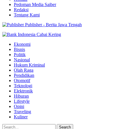
Pedoman Media Saiber
Redaksi
Tentang Kami
Publisher - Berita Jawa Tengah
Ekonomi
Bisnis
Politik
Nasional
Hukum Kriminal
Olah Raga
Pendidikan
Otomotif
Teknologi
Elektronik
Hiburan
Lifestyle
Opini
Traveling
Kuliner