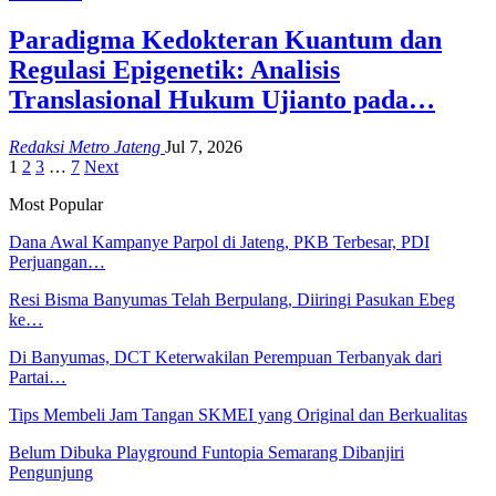
Paradigma Kedokteran Kuantum dan
Regulasi Epigenetik: Analisis
Translasional Hukum Ujianto pada…
Redaksi Metro Jateng
Jul 7, 2026
1
2
3
…
7
Next
Most Popular
Dana Awal Kampanye Parpol di Jateng, PKB Terbesar, PDI
Perjuangan…
Resi Bisma Banyumas Telah Berpulang, Diiringi Pasukan Ebeg
ke…
Di Banyumas, DCT Keterwakilan Perempuan Terbanyak dari
Partai…
Tips Membeli Jam Tangan SKMEI yang Original dan Berkualitas
Belum Dibuka Playground Funtopia Semarang Dibanjiri
Pengunjung