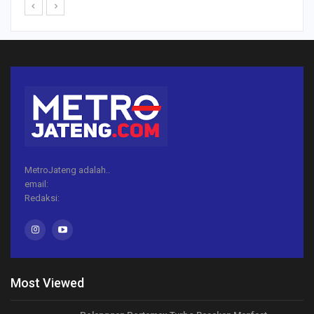
MetroJateng adalah..
email:
Redaksi:
Most Viewed