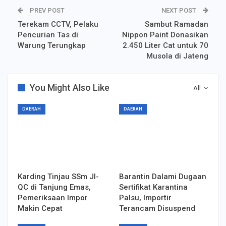
PREV POST
NEXT POST
Terekam CCTV, Pelaku
Sambut Ramadan
Pencurian Tas di
Nippon Paint Donasikan
Warung Terungkap
2.450 Liter Cat untuk 70
Musola di Jateng
You Might Also Like
All
DAERAH
DAERAH
Karding Tinjau SSm JI-
Barantin Dalami Dugaan
QC di Tanjung Emas,
Sertifikat Karantina
Pemeriksaan Impor
Palsu, Importir
Makin Cepat
Terancam Disuspend