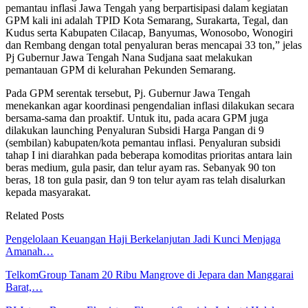
pemantau inflasi Jawa Tengah yang berpartisipasi dalam kegiatan
GPM kali ini adalah TPID Kota Semarang, Surakarta, Tegal, dan
Kudus serta Kabupaten Cilacap, Banyumas, Wonosobo, Wonogiri
dan Rembang dengan total penyaluran beras mencapai 33 ton,” jelas
Pj Gubernur Jawa Tengah Nana Sudjana saat melakukan
pemantauan GPM di kelurahan Pekunden Semarang.
Pada GPM serentak tersebut, Pj. Gubernur Jawa Tengah
menekankan agar koordinasi pengendalian inflasi dilakukan secara
bersama-sama dan proaktif. Untuk itu, pada acara GPM juga
dilakukan launching Penyaluran Subsidi Harga Pangan di 9
(sembilan) kabupaten/kota pemantau inflasi. Penyaluran subsidi
tahap I ini diarahkan pada beberapa komoditas prioritas antara lain
beras medium, gula pasir, dan telur ayam ras. Sebanyak 90 ton
beras, 18 ton gula pasir, dan 9 ton telur ayam ras telah disalurkan
kepada masyarakat.
Related Posts
Pengelolaan Keuangan Haji Berkelanjutan Jadi Kunci Menjaga
Amanah…
TelkomGroup Tanam 20 Ribu Mangrove di Jepara dan Manggarai
Barat,…