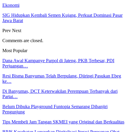
Ekonomi
SIG Hidupkan Kembali Semen Kujang, Perkuat Dominasi Pasar
Jawa Barat
Prev
Next
Comments are closed.
Most Popular
Dana Awal Kampanye Parpol di Jateng, PKB Terbesar, PDI
Perjuangan…
Resi Bisma Banyumas Telah Berpulang, Diiringi Pasukan Ebeg
ke…
Di Banyumas, DCT Keterwakilan Perempuan Terbanyak dari
Partai…
Belum Dibuka Playground Funtopia Semarang Dibanjiri
Pengunjung
Tips Membeli Jam Tangan SKMEI yang Original dan Berkualitas
BPJS Kesehatan Luncurkan Digitalisasi Iterasi Peresepan Obat