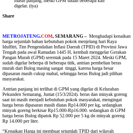
masih panjang, meski GPM sudah beberapa kali
digelar. (tya)
Share
METROJATENG.
COM
, SEMARANG –
Menghadapi kenaikan
harga sejumlah bahan kebutuhan pokok menjelang hari Raya
Idulfitri, Tim Pengendalian Inflasi Daerah (TPID) di Provinsi Jawa
Tengah pada awal Ramadan 1445 H, kembali menggelar Gerakan
Pangan Murah (GPM) serentak pada 15 Maret 2024. Meski GPM,
sudah digelar beberpa di beberapa titik, antrian pembelian beras
murah dari Bulog masing sangat tinggi, karena harga besar
dipasaran masih cukup mahal, sehingga beras Bulog jadi pilihan
masyarakat.
Antrian panjang ini terlihat di GPM yang digelar di Kelurahan
Pekunden Semarang, Jumat (15/3/2024). beras dan minyak goreng
saat ini masih menjadi kebutuhan pokok masyarakat, mengingat
harga beras dipasaran masih diatas Rp14.000 per kg, sedangkan
minyak goreng berkisar Rp15.000-Rp16.000. sedangkan di GPM
harga beras Bulog dipatok Rp 52.000 per 5 kg dn minyak goreng
Rp 14.000 per liter.
“Kenaikan Harga ini membuat sejumlah TPID dari wilayah