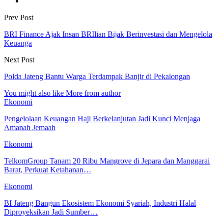
Prev Post
BRI Finance Ajak Insan BRIlian Bijak Berinvestasi dan Mengelola
Keuanga
Next Post
Polda Jateng Bantu Warga Terdampak Banjir di Pekalongan
You might also like
More from author
Ekonomi
Pengelolaan Keuangan Haji Berkelanjutan Jadi Kunci Menjaga
Amanah Jemaah
Ekonomi
TelkomGroup Tanam 20 Ribu Mangrove di Jepara dan Manggarai
Barat, Perkuat Ketahanan…
Ekonomi
BI Jateng Bangun Ekosistem Ekonomi Syariah, Industri Halal
Diproyeksikan Jadi Sumber…