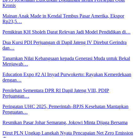
Kronis
Mainan Anak Made in Kendal Tembus Pasar Amerika, Ekspor
Rp23,5…
Pemikiran KH Sholeh Darat Relevan Jadi Model Pendidikan di…
Dua Kursi PDI Perjuangan di Dapil Jateng IV Direbut Gerindra
dan…
Tanamkan Nilai Kebangsaan kepada Generasi Muda untuk Bekal
Menjawab…
Education Expo #2 Al Irsyad Purwokerto: Rayakan Kemerdekaan
dengan…
Perolehan Sementara DPR RI Dapil Jateng VIII, PDIP
Perjuangan…
Peringatan UHC 2025, Pemerintah–BPJS Kesehatan Mantapkan
Penguatan…
Resmikan Pasar Johar Semarang, Jokowi Minta Dijaga Bersama
Dirut PLN Ungkap Langkah Nyata Pencapaian Net Zero Emission