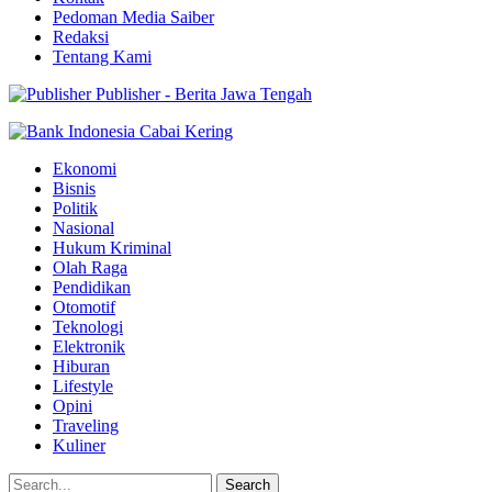
Pedoman Media Saiber
Redaksi
Tentang Kami
Publisher - Berita Jawa Tengah
Ekonomi
Bisnis
Politik
Nasional
Hukum Kriminal
Olah Raga
Pendidikan
Otomotif
Teknologi
Elektronik
Hiburan
Lifestyle
Opini
Traveling
Kuliner