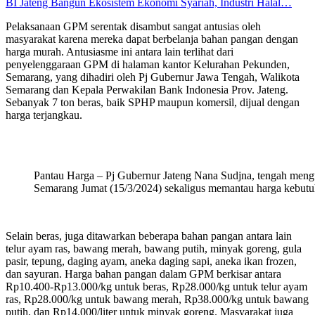
BI Jateng Bangun Ekosistem Ekonomi Syariah, Industri Halal…
Pelaksanaan GPM serentak disambut sangat antusias oleh
masyarakat karena mereka dapat berbelanja bahan pangan dengan
harga murah. Antusiasme ini antara lain terlihat dari
penyelenggaraan GPM di halaman kantor Kelurahan Pekunden,
Semarang, yang dihadiri oleh Pj Gubernur Jawa Tengah, Walikota
Semarang dan Kepala Perwakilan Bank Indonesia Prov. Jateng.
Sebanyak 7 ton beras, baik SPHP maupun komersil, dijual dengan
harga terjangkau.
Pantau Harga – Pj Gubernur Jateng Nana Sudjna, tengah men
Semarang Jumat (15/3/2024) sekaligus memantau harga kebutu
Selain beras, juga ditawarkan beberapa bahan pangan antara lain
telur ayam ras, bawang merah, bawang putih, minyak goreng, gula
pasir, tepung, daging ayam, aneka daging sapi, aneka ikan frozen,
dan sayuran. Harga bahan pangan dalam GPM berkisar antara
Rp10.400-Rp13.000/kg untuk beras, Rp28.000/kg untuk telur ayam
ras, Rp28.000/kg untuk bawang merah, Rp38.000/kg untuk bawang
putih, dan Rp14.000/liter untuk minyak goreng. Masyarakat juga