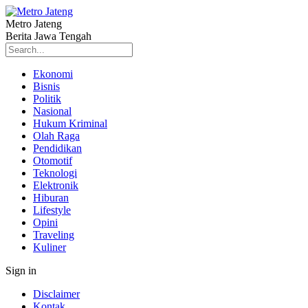
Metro Jateng
Berita Jawa Tengah
Ekonomi
Bisnis
Politik
Nasional
Hukum Kriminal
Olah Raga
Pendidikan
Otomotif
Teknologi
Elektronik
Hiburan
Lifestyle
Opini
Traveling
Kuliner
Sign in
Disclaimer
Kontak