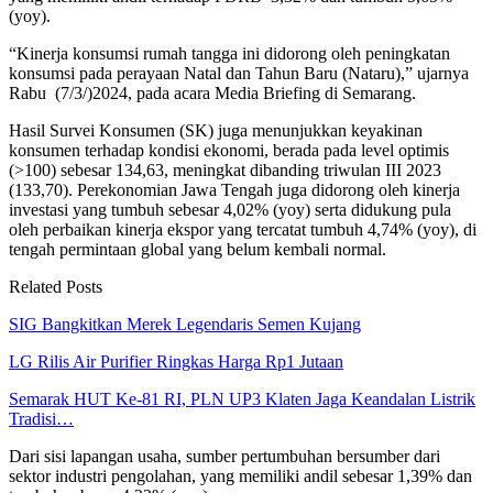
(yoy).
“Kinerja konsumsi rumah tangga ini didorong oleh peningkatan
konsumsi pada perayaan Natal dan Tahun Baru (Nataru),” ujarnya
Rabu (7/3/)2024, pada acara Media Briefing di Semarang.
Hasil Survei Konsumen (SK) juga menunjukkan keyakinan
konsumen terhadap kondisi ekonomi, berada pada level optimis
(>100) sebesar 134,63, meningkat dibanding triwulan III 2023
(133,70).
Perekonomian Jawa Tengah juga didorong oleh kinerja
investasi yang tumbuh sebesar 4,02% (yoy) serta didukung pula
oleh perbaikan kinerja ekspor yang tercatat tumbuh 4,74% (yoy), di
tengah permintaan global yang belum kembali normal.
Related Posts
SIG Bangkitkan Merek Legendaris Semen Kujang
LG Rilis Air Purifier Ringkas Harga Rp1 Jutaan
Semarak HUT Ke-81 RI, PLN UP3 Klaten Jaga Keandalan Listrik
Tradisi…
Dari sisi lapangan usaha, sumber pertumbuhan bersumber dari
sektor industri pengolahan, yang memiliki andil sebesar 1,39% dan