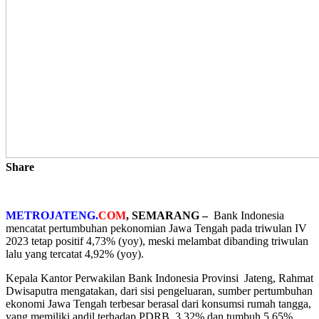
Share
METROJATENG.
COM
, SEMARANG –
Bank Indonesia
mencatat pertumbuhan pekonomian Jawa Tengah pada triwulan IV
2023 tetap positif 4,73% (yoy), meski melambat dibanding triwulan
lalu yang tercatat 4,92% (yoy).
Kepala Kantor Perwakilan Bank Indonesia Provinsi Jateng, Rahmat
Dwisaputra mengatakan, dari sisi pengeluaran, sumber pertumbuhan
ekonomi Jawa Tengah terbesar berasal dari konsumsi rumah tangga,
yang memiliki andil terhadap PDRB 3,32% dan tumbuh 5,65%