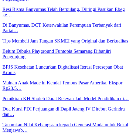
Resi Bisma Banyumas Telah Berpulang, Diiringi Pasukan Ebeg
ke…
Di Banyumas, DCT Keterwakilan Perempuan Terbanyak dari
Partai…
Tips Membeli Jam Tangan SKMEI yang Original dan Berkualitas
Belum Dibuka Playground Funtopia Semarang Dibanjiri
Pengunjung
BPJS Kesehatan Luncurkan Digitalisasi Iterasi Peresepan Obat
Kronis
Mainan Anak Made in Kendal Tembus Pasar Amerika, Ekspor
Rp23,5…
Pemikiran KH Sholeh Darat Relevan Jadi Model Pendidikan di…
Dua Kursi PDI Perjuangan di Dapil Jateng IV Direbut Gerindra
dan…
Tanamkan Nilai Kebangsaan kepada Generasi Muda untuk Bekal
Menjawab…