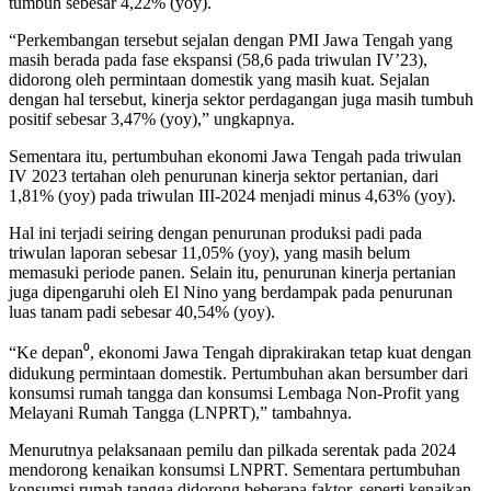
tumbuh sebesar 4,22% (yoy).
“Perkembangan tersebut sejalan dengan PMI Jawa Tengah yang
masih berada pada fase ekspansi (58,6 pada triwulan IV’23),
didorong oleh permintaan domestik yang masih kuat. Sejalan
dengan hal tersebut, kinerja sektor perdagangan juga masih tumbuh
positif sebesar 3,47% (yoy),” ungkapnya.
Sementara itu, pertumbuhan ekonomi Jawa Tengah pada triwulan
IV 2023 tertahan oleh penurunan kinerja sektor pertanian, dari
1,81% (yoy) pada triwulan III-2024 menjadi minus 4,63% (yoy).
Hal ini terjadi seiring dengan penurunan produksi padi pada
triwulan laporan sebesar 11,05% (yoy), yang masih belum
memasuki periode panen. Selain itu, penurunan kinerja pertanian
juga dipengaruhi oleh El Nino yang berdampak pada penurunan
luas tanam padi sebesar 40,54% (yoy).
“Ke depan⁰, ekonomi Jawa Tengah diprakirakan tetap kuat dengan
didukung permintaan domestik. Pertumbuhan akan bersumber dari
konsumsi rumah tangga dan konsumsi Lembaga Non-Profit yang
Melayani Rumah Tangga (LNPRT),” tambahnya.
Menurutnya pelaksanaan pemilu dan pilkada serentak pada 2024
mendorong kenaikan konsumsi LNPRT. Sementara pertumbuhan
konsumsi rumah tangga didorong beberapa faktor, seperti kenaikan