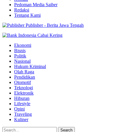
Pedoman Media Saiber
Redaksi
Tentang Kami
Publisher - Berita Jawa Tengah
Ekonomi
Bisnis
Politik
Nasional
Hukum Kriminal
Olah Raga
Pendidikan
Otomotif
Teknologi
Elektronik
Hiburan
Lifestyle
Opini
Traveling
Kuliner