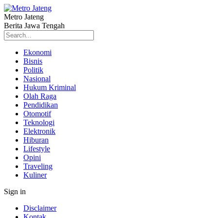
Metro Jateng
Berita Jawa Tengah
Ekonomi
Bisnis
Politik
Nasional
Hukum Kriminal
Olah Raga
Pendidikan
Otomotif
Teknologi
Elektronik
Hiburan
Lifestyle
Opini
Traveling
Kuliner
Sign in
Disclaimer
Kontak