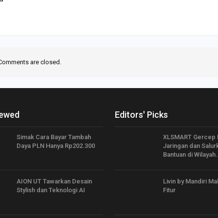
Comments are closed.
iewed
Editors' Picks
Simak Cara Bayar Tambah
XLSMART Gercep P
Daya PLN Hanya Rp202.300
Jaringan dan Salur
Bantuan di Wilayah
AION UT Tawarkan Desain
Livin by Mandiri M
Stylish dan Teknologi AI
Fitur