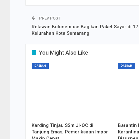
PREV POST
Relawan Bolonemase Bagikan Paket Sayur di 17
Kelurahan Kota Semarang
You Might Also Like
DAERAH
DAERAH
Karding Tinjau SSm JI-QC di
Barantin 
Tanjung Emas, Pemeriksaan Impor
Karantina
Makin Cepat
Disuspen