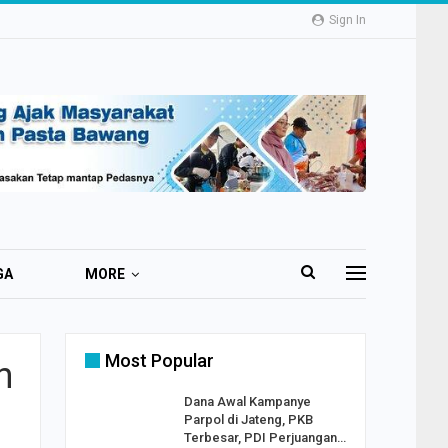
Sign In
GA
MORE
Most Popular
h
2 Al
Dana Awal Kampanye
o:
Parpol di Jateng, PKB
ekaan
Terbesar, PDI Perjuangan…