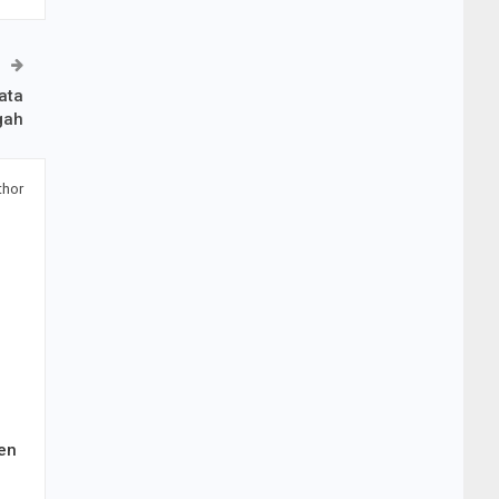
ata
gah
thor
en