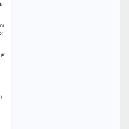
k
mi
P3
jir
g