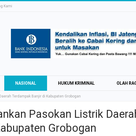
ng Kami
NASIONAL
HUKUM KRIMINAL
OLAH RA
Daerah Terdampak Banjir di Kabupaten Grobogan
nkan Pasokan Listrik Daera
Education Expo #
 Kabupaten Grobogan
Irsyad Purwokert
Rayakan Kemerd