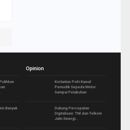
Opinion
ulihkan
Korlantas Polri Kawal
kan
Pemudik Sepeda Motor
…
Sampai Pelabuhan
akin Banyak
Dukung Percepatan
Digitalisasi TNI dan Telkom
Jalin Sinergi…