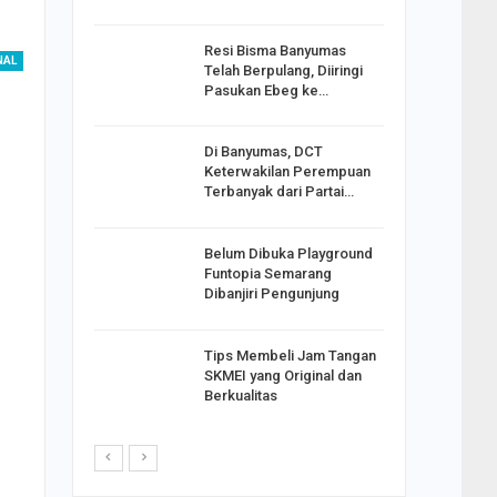
Resi Bisma Banyumas
ntara DPR
NAL
Telah Berpulang, Diiringi
III, PDIP
Pasukan Ebeg ke…
Di Banyumas, DCT
2025,
Keterwakilan Perempuan
S
Terbanyak dari Partai…
apkan
Belum Dibuka Playground
Johar
Funtopia Semarang
i Minta
Dibanjiri Pengunjung
Tips Membeli Jam Tangan
p Langkah
SKMEI yang Original dan
n Net
Berkualitas
i…