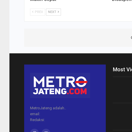
PREV
NEXT
Most V
MetroJateng adalah..
email:
Redaksi: