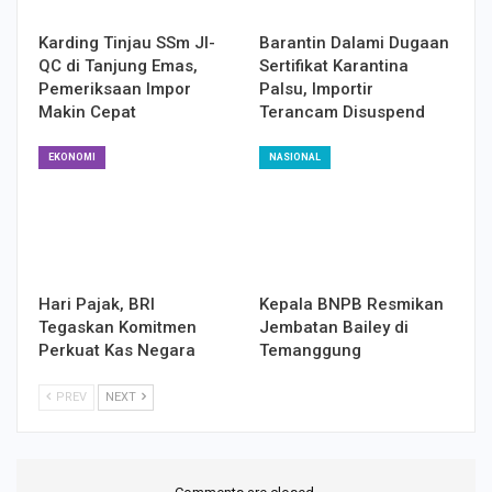
Karding Tinjau SSm JI-
Barantin Dalami Dugaan
QC di Tanjung Emas,
Sertifikat Karantina
Pemeriksaan Impor
Palsu, Importir
Makin Cepat
Terancam Disuspend
EKONOMI
NASIONAL
Hari Pajak, BRI
Kepala BNPB Resmikan
Tegaskan Komitmen
Jembatan Bailey di
Perkuat Kas Negara
Temanggung
PREV
NEXT