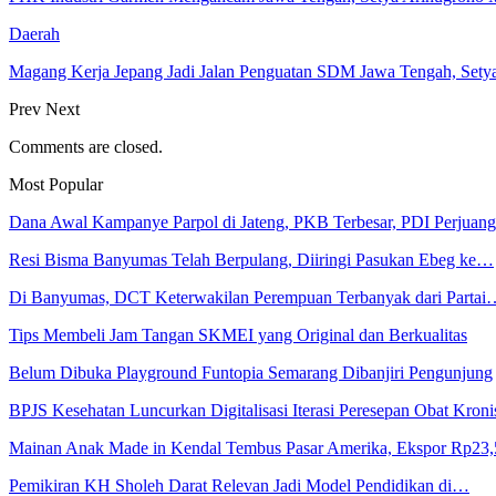
Daerah
Magang Kerja Jepang Jadi Jalan Penguatan SDM Jawa Tengah, Set
Prev
Next
Comments are closed.
Most Popular
Dana Awal Kampanye Parpol di Jateng, PKB Terbesar, PDI Perjua
Resi Bisma Banyumas Telah Berpulang, Diiringi Pasukan Ebeg ke…
Di Banyumas, DCT Keterwakilan Perempuan Terbanyak dari Partai
Tips Membeli Jam Tangan SKMEI yang Original dan Berkualitas
Belum Dibuka Playground Funtopia Semarang Dibanjiri Pengunjung
BPJS Kesehatan Luncurkan Digitalisasi Iterasi Peresepan Obat Kroni
Mainan Anak Made in Kendal Tembus Pasar Amerika, Ekspor Rp23
Pemikiran KH Sholeh Darat Relevan Jadi Model Pendidikan di…