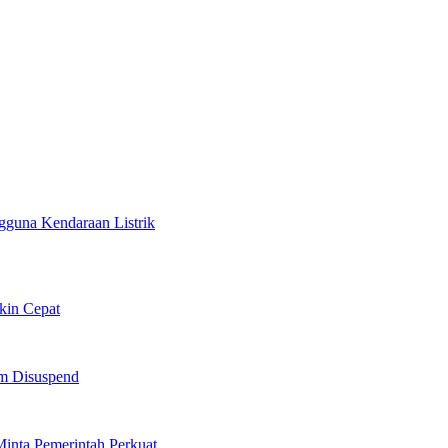
gguna Kendaraan Listrik
kin Cepat
am Disuspend
inta Pemerintah Perkuat…