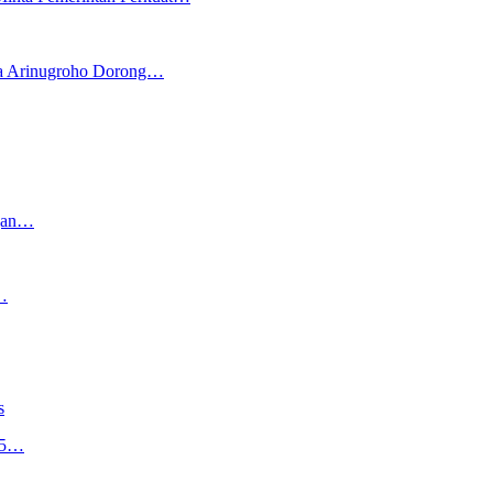
ya Arinugroho Dorong…
ngan…
…
s
,5…