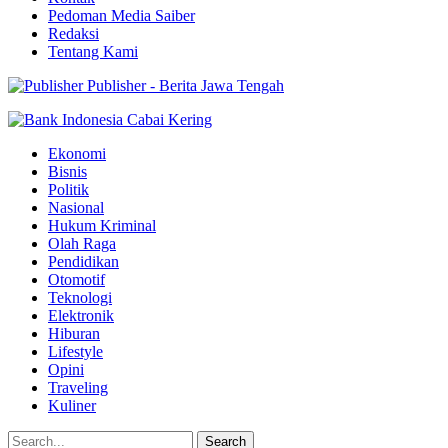
Pedoman Media Saiber
Redaksi
Tentang Kami
Publisher - Berita Jawa Tengah
Ekonomi
Bisnis
Politik
Nasional
Hukum Kriminal
Olah Raga
Pendidikan
Otomotif
Teknologi
Elektronik
Hiburan
Lifestyle
Opini
Traveling
Kuliner