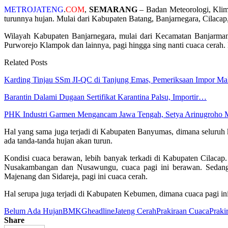
METROJATENG
.
COM
,
SEMARANG
– Badan Meteorologi, Klima
turunnya hujan. Mulai dari Kabupaten Batang, Banjarnegara, Cilaca
Wilayah Kabupaten Banjarnegara, mulai dari Kecamatan Banjarman
Purworejo Klampok dan lainnya, pagi hingga sing nanti cuaca cerah
Related Posts
Karding Tinjau SSm JI-QC di Tanjung Emas, Pemeriksaan Impor M
Barantin Dalami Dugaan Sertifikat Karantina Palsu, Importir…
PHK Industri Garmen Mengancam Jawa Tengah, Setya Arinugroho
Hal yang sama juga terjadi di Kabupaten Banyumas, dimana seluruh
ada tanda-tanda hujan akan turun.
Kondisi cuaca berawan, lebih banyak terkadi di Kabupaten Cilacap
Nusakambangan dan Nusawungu, cuaca pagi ini berawan. Sedang
Majenang dan Sidareja, pagi ini cuaca cerah.
Hal serupa juga terjadi di Kabupaten Kebumen, dimana cuaca pagi i
Belum Ada Hujan
BMKG
headline
Jateng Cerah
Prakiraan Cuaca
Praki
Share