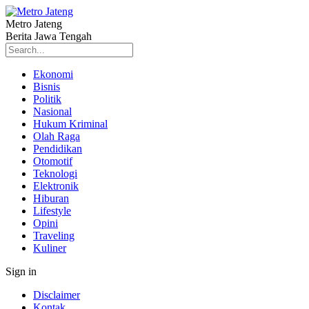
Metro Jateng
Berita Jawa Tengah
Ekonomi
Bisnis
Politik
Nasional
Hukum Kriminal
Olah Raga
Pendidikan
Otomotif
Teknologi
Elektronik
Hiburan
Lifestyle
Opini
Traveling
Kuliner
Sign in
Disclaimer
Kontak