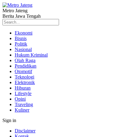
Metro Jateng
Berita Jawa Tengah
Ekonomi
Bisnis
Politik
Nasional
Hukum Kriminal
Olah Raga
Pendidikan
Otomotif
Teknologi
Elektronik
Hiburan
Lifestyle
Opini
Traveling
Kuliner
Sign in
Disclaimer
Kontak