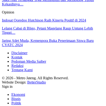
Kekasihnya…
Opinion
Indosat Ooredoo Hutchison Raih Kinerja Positif di 2024
Lelang Cabai di Bligo, Petani Magelang Raup Untung Lebih
Tinggi…
Jaring Atlet Muda, Kemenpora Buka Penerimaan Siswa Baru
CYATC 2024
Disclaimer
Kontak
Pedoman Media Saiber
Redaksi
Tentang Kami
© 2026 - Metro Jateng. All Rights Reserved.
Website Design:
BetterStudio
Sign in
Ekonomi
Bisnis
Politik