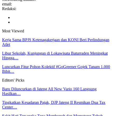
email:
Redaksi:
Most Viewed
Kerja Sama BPJS Ketenagakerjaan dan KONI Beri Perlindungan
Atlet
Libur Sekolah, Kunjungan di Lokawisata Baturraden Meningkat
Hingga…
Luncurkan Fitur Pohon Kolektif #GoGreener Gojek Tanam 1.000
Bibit…
Editors' Picks
Baru Diluncurkan di Jateng All New Vario 160 Langsung
Hasilkan…
Tingkatkan Kesadaran Pajak, DJP Jateng II Resmikan Dua Tax
Center…
Sakit Hati Tersangka Tega Membunuh dan Memotong Tubuh