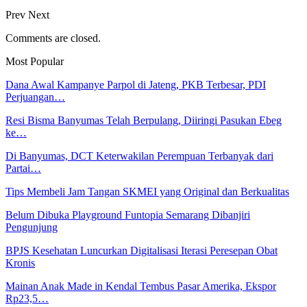
Prev
Next
Comments are closed.
Most Popular
Dana Awal Kampanye Parpol di Jateng, PKB Terbesar, PDI
Perjuangan…
Resi Bisma Banyumas Telah Berpulang, Diiringi Pasukan Ebeg
ke…
Di Banyumas, DCT Keterwakilan Perempuan Terbanyak dari
Partai…
Tips Membeli Jam Tangan SKMEI yang Original dan Berkualitas
Belum Dibuka Playground Funtopia Semarang Dibanjiri
Pengunjung
BPJS Kesehatan Luncurkan Digitalisasi Iterasi Peresepan Obat
Kronis
Mainan Anak Made in Kendal Tembus Pasar Amerika, Ekspor
Rp23,5…