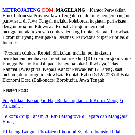
METROJATENG.
COM
, MAGELANG –
Kantor Perwakilan
Bank Indonesia Provinsi Jawa Tengah mendukung pengembangan
pariwisata di Jawa Tengah melalui kolaborasi kegiatan pariwisata
dengan program Eduwisata Rupiah. Program tersebut
menggabungkan konsep edukasi tentang Rupiah dengan Pariwisata
Borobudur yang merupakan Destinasi Pariwisata Super Prioritas di
Indonesia.
“Program edukasi Rupiah dilakukan melalui peningkatan
pemahaman pembayaran nontunai melalui QRIS dan program Cinta
Bangga Paham Rupiah pada beberapa lokasi di wilaya,”jelas
Rahmat Dwisaputra, Kepala Kantor Perwakilan BI Jateng, saat
meluncurkan program eduwisata Rupiah Rabu (6/12/2023) di Balai
Ekonomi Desa (Balkondes) Borobudur, Jawa Tengah.
Related Posts
Pengelolaan Keuangan Haji Berkelanjutan Jadi Kunci Menjaga
Amanah…
TelkomGroup Tanam 20 Ribu Mangrove di Jepara dan Manggarai
Barat,…
BI Jateng Bangun Ekosistem Ekonomi Syariah, Industri Halal…