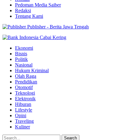
Pedoman Media Saiber
Redaksi
Tentang Kami
Publisher - Berita Jawa Tengah
Ekonomi
Bisnis
Politik
Nasional
Hukum Kriminal
Olah Raga
Pendidikan
Otomotif
Teknologi
Elektronik
Hiburan
Lifestyle
Opini
Traveling
Kuliner