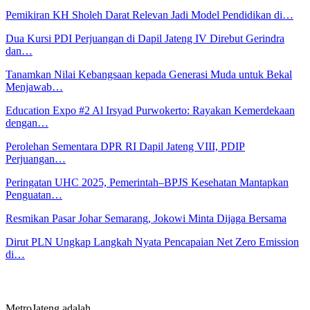
Pemikiran KH Sholeh Darat Relevan Jadi Model Pendidikan di…
Dua Kursi PDI Perjuangan di Dapil Jateng IV Direbut Gerindra
dan…
Tanamkan Nilai Kebangsaan kepada Generasi Muda untuk Bekal
Menjawab…
Education Expo #2 Al Irsyad Purwokerto: Rayakan Kemerdekaan
dengan…
Perolehan Sementara DPR RI Dapil Jateng VIII, PDIP
Perjuangan…
Peringatan UHC 2025, Pemerintah–BPJS Kesehatan Mantapkan
Penguatan…
Resmikan Pasar Johar Semarang, Jokowi Minta Dijaga Bersama
Dirut PLN Ungkap Langkah Nyata Pencapaian Net Zero Emission
di…
MetroJateng adalah..