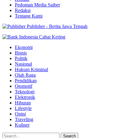
Pedoman Media Saiber
Redaksi
Tentang Kami
Publisher - Berita Jawa Tengah
Ekonomi
Bisnis
Politik
Nasional
Hukum Kriminal
Olah Raga
Pendidikan
Otomotif
Teknologi
Elektronik
Hiburan
Lifestyle
Opini
Traveling
Kuliner