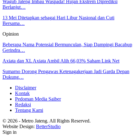
Wagub Jateng Imbau Waspada! Hujan Ekstrem Diprediksi
Berlanjut…
13 Mei Ditetapkan sebagai Hari Libur Nasional dan Cuti
Bersama…
Opinion
Beberapa Nama Potensial Bermunculan, Siap Dampingi Bacabup
Gerindra…
Axiata dan XL Axiata Ambil Alih 66,03% Saham Link Net
Sumarno Dorong Pengawas Ketenagakerjaan Jadi Garda Depan
Dukung…
Disclaimer
Kontak
Pedoman Media Saiber
Redaksi
Tentang Kami
© 2026 - Metro Jateng. All Rights Reserved.
Website Design:
BetterStudio
Sign in