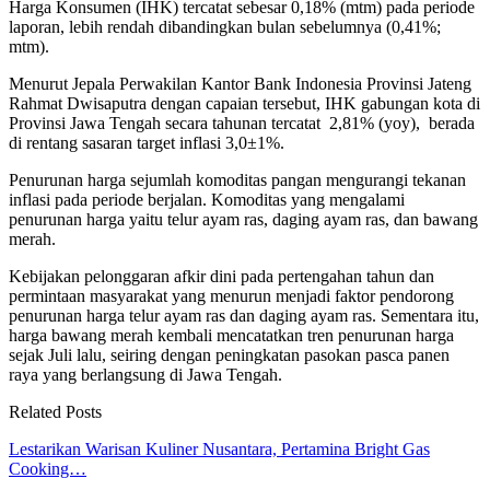
Harga Konsumen (IHK) tercatat sebesar 0,18% (mtm) pada periode
laporan, lebih rendah dibandingkan bulan sebelumnya (0,41%;
mtm).
Menurut Jepala Perwakilan Kantor Bank Indonesia Provinsi Jateng
Rahmat Dwisaputra de
ngan capaian tersebut, IHK gabungan kota di
Provinsi Jawa Tengah secara tahunan tercatat 2,81% (yoy), berada
di rentang sasaran target inflasi 3,0±1%.
Penurunan harga sejumlah komoditas pangan mengurangi tekanan
inflasi pada periode berjalan.
Komoditas yang mengalami
penurunan harga yaitu telur ayam ras, daging ayam ras, dan bawang
merah.
Kebijakan pelonggaran afkir dini pada pertengahan tahun dan
permintaan masyarakat yang menurun menjadi faktor pendorong
penurunan harga telur ayam ras dan daging ayam ras. Sementara itu,
harga bawang merah kembali mencatatkan tren penurunan harga
sejak Juli lalu, seiring dengan peningkatan pasokan pasca panen
raya yang berlangsung di Jawa Tengah.
Related Posts
Lestarikan Warisan Kuliner Nusantara, Pertamina Bright Gas
Cooking…