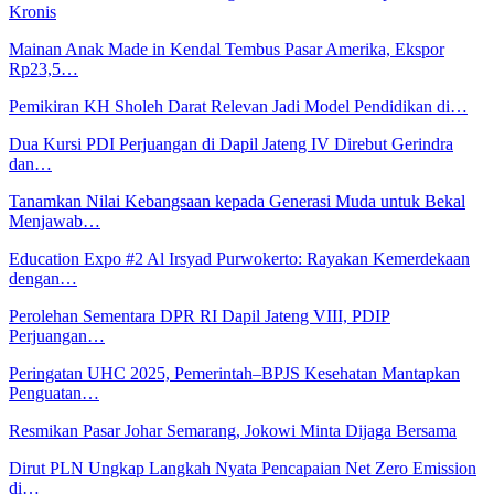
Kronis
Mainan Anak Made in Kendal Tembus Pasar Amerika, Ekspor
Rp23,5…
Pemikiran KH Sholeh Darat Relevan Jadi Model Pendidikan di…
Dua Kursi PDI Perjuangan di Dapil Jateng IV Direbut Gerindra
dan…
Tanamkan Nilai Kebangsaan kepada Generasi Muda untuk Bekal
Menjawab…
Education Expo #2 Al Irsyad Purwokerto: Rayakan Kemerdekaan
dengan…
Perolehan Sementara DPR RI Dapil Jateng VIII, PDIP
Perjuangan…
Peringatan UHC 2025, Pemerintah–BPJS Kesehatan Mantapkan
Penguatan…
Resmikan Pasar Johar Semarang, Jokowi Minta Dijaga Bersama
Dirut PLN Ungkap Langkah Nyata Pencapaian Net Zero Emission
di…