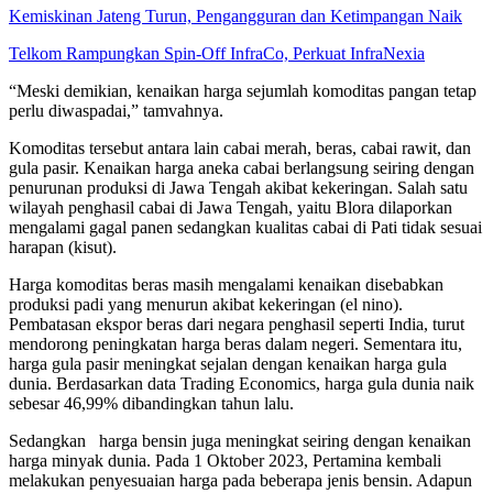
Kemiskinan Jateng Turun, Pengangguran dan Ketimpangan Naik
Telkom Rampungkan Spin-Off InfraCo, Perkuat InfraNexia
“Meski demikian, kenaikan harga sejumlah komoditas pangan tetap
perlu diwaspadai,” tamvahnya.
Komoditas tersebut antara lain cabai merah, beras, cabai rawit, dan
gula pasir. Kenaikan harga aneka cabai berlangsung seiring dengan
penurunan produksi di Jawa Tengah akibat kekeringan. Salah satu
wilayah penghasil cabai di Jawa Tengah, yaitu Blora dilaporkan
mengalami gagal panen sedangkan kualitas cabai di Pati tidak sesuai
harapan (kisut).
Harga komoditas beras masih mengalami kenaikan disebabkan
produksi padi yang menurun akibat kekeringan (el nino).
Pembatasan ekspor beras dari negara penghasil seperti India, turut
mendorong peningkatan harga beras dalam negeri. Sementara itu,
harga gula pasir meningkat sejalan dengan kenaikan harga gula
dunia. Berdasarkan data Trading Economics, harga gula dunia naik
sebesar 46,99% dibandingkan tahun lalu.
Sedangkan harga bensin juga meningkat seiring dengan kenaikan
harga minyak dunia.
Pada 1 Oktober 2023, Pertamina kembali
melakukan penyesuaian harga pada beberapa jenis bensin. Adapun