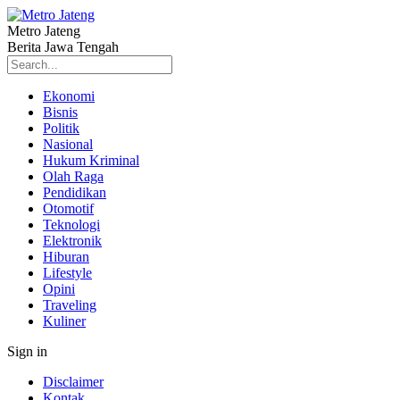
Metro Jateng
Berita Jawa Tengah
Ekonomi
Bisnis
Politik
Nasional
Hukum Kriminal
Olah Raga
Pendidikan
Otomotif
Teknologi
Elektronik
Hiburan
Lifestyle
Opini
Traveling
Kuliner
Sign in
Disclaimer
Kontak