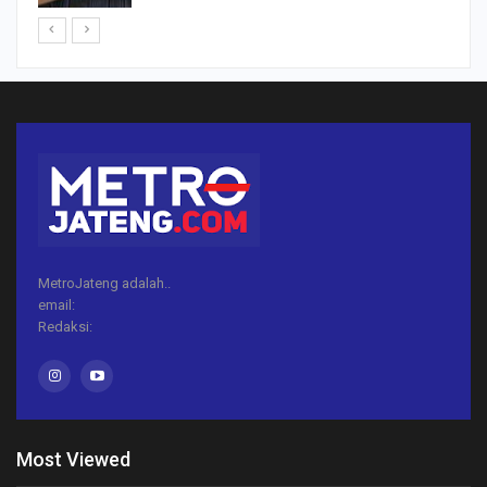
MetroJateng adalah..
email:
Redaksi:
Most Viewed