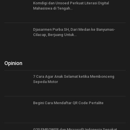
Komdigi dan Unsoed Perkuat Literasi Digital
Mahasiswa di Tengah…
Djasarmen Purba SH, Dari Medan ke Banyumas-
Cilacap, Berjuang Untuk…
Opinion
7 Cara Agar Anak Selamat ketika Membonceng
Sepeda Motor
Begini Cara Mendaftar QR Code Pertalite
G20 EMPOWER dan Microsoft Indonesia Sepakat