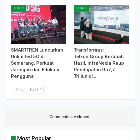
BISNIS
BISNIS
SMARTFREN Luncurkan
Transformasi
Unlimited 5G di
TelkomGroup Berbuah
Semarang, Perkuat
Hasil, InfraNexia Raup
Jaringan dan Edukasi
Pendapatan Rp7,7
Pengguna
Triliun di…
PREV
NEXT
Comments are closed.
Most Popular