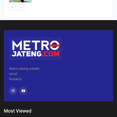
MetroJateng adalah..
email:
Redaksi:
Most Viewed