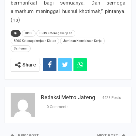
bermanfaat bagi semuanya. Dan semoga
almarhum meninggal husnul khotimah,” pintanya.
(ris)
BPJS
BPJS Ketenagakerjaan
BPJS Ketenagakerjaan Klaten
Jaminan Kecelakaan Kerja
Santunan
Share
Redaksi Metro Jateng
4428 Posts
0 Comments
PREV POST
NEXT POST