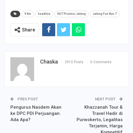
9 Km
headline
HUT Provinsi Jateng
Jateng Fun Run 7
Share
Chaska
2910 Posts
0 Comments
PREV POST
NEXT POST
Pengurus Nasdem Akan
Khazzanah Tour &
ke DPC PDI Perjuangan.
Travel Hadir di
Ada Apa?
Purwokerto, Legalitas
Terjamin, Harga
Kompetitif