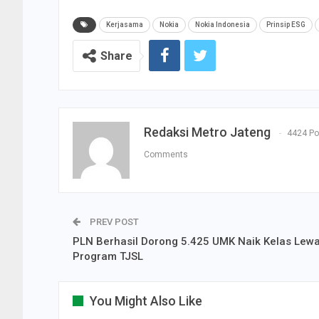
Kerjasama
Nokia
Nokia Indonesia
Prinsip ESG
Share
Redaksi Metro Jateng
4424 Po
Comments
PREV POST
PLN Berhasil Dorong 5.425 UMK Naik Kelas Lewa
Program TJSL
You Might Also Like