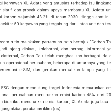
i karyawan XL Axiata yang antusias terhadap isu lingkun
inisiatif dan proyek dalam upaya membantu XL Axiata un
i karbon sejumlah 43.2% di tahun 2030. Hingga saat ini
sekitar 50 karyawan yang tergabung dari lintas unit dan terd
cara rutin melakukan pertemuan rutin bertajuk “Carbon Tal
adi ajang diskusi, kolaborasi, dan berbagi informasi y
ksternal, Carbon Talk telah menghasilkan berbagai ide 
ngkup operasional perusahaan, beberapa di antaranya yang te
plementasi e-SIM, dan gerakan mematikan lampu yang ti
ip ESG dengan mendukung target Indonesia menurunkan em
sional perusahaan menurunkan emisi karbon 45% dari 2
 bisa ikut menurunkan emisi karbon, XL Axiata juga bisa i
ang akibat perubahan iklim.(ris)