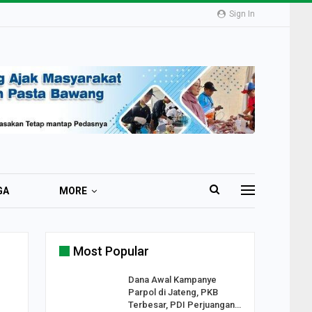
Sign In
GA
MORE
Most Popular
2 Al
Dana Awal Kampanye
o:
Parpol di Jateng, PKB
ekaan
Terbesar, PDI Perjuangan…