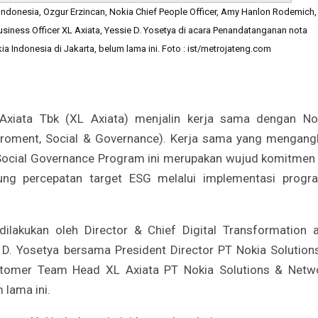
 Indonesia, Ozgur Erzincan, Nokia Chief People Officer, Amy Hanlon Rodemich,
Business Officer XL Axiata, Yessie D. Yosetya di acara Penandatanganan nota
 Indonesia di Jakarta, belum lama ini. Foto : ist/metrojateng.com
iata Tbk (XL Axiata) menjalin kerja sama dengan No
iroment, Social & Governance). Kerja sama yang mengang
ocial Governance Program ini merupakan wujud komitmen
ung percepatan target ESG melalui implementasi progr
lakukan oleh Director & Chief Digital Transformation 
e D. Yosetya bersama President Director PT Nokia Solution
stomer Team Head XL Axiata PT Nokia Solutions & Netw
 lama ini.