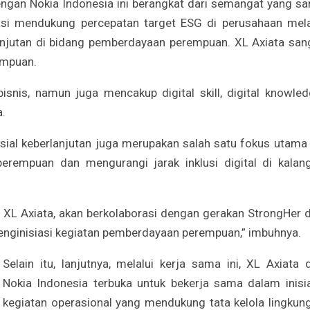
engan Nokia Indonesia ini berangkat dari semangat yang s
rasi mendukung percepatan target ESG di perusahaan mela
njutan di bidang pemberdayaan perempuan. XL Axiata san
mpuan.
is, namun juga mencakup digital skill, digital knowled
a.
ial keberlanjutan juga merupakan salah satu fokus utama
erempuan dan mengurangi jarak inklusi digital di kalan
 XL Axiata, akan berkolaborasi dengan gerakan StrongHer d
enginisiasi kegiatan pemberdayaan perempuan,” imbuhnya.
Selain itu, lanjutnya, melalui kerja sama ini, XL Axiata 
Nokia Indonesia terbuka untuk bekerja sama dalam inisia
kegiatan operasional yang mendukung tata kelola lingkun