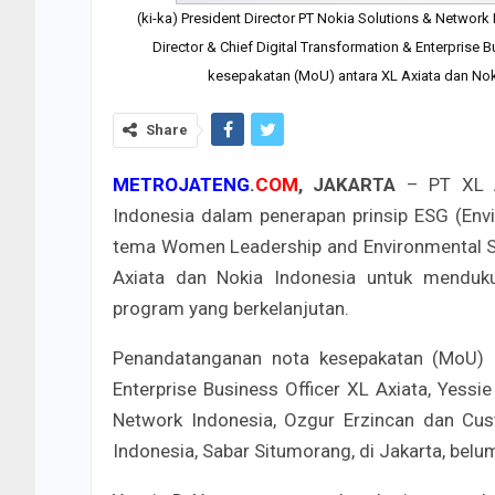
(ki-ka) President Director PT Nokia Solutions & Network
Director & Chief Digital Transformation & Enterprise 
kesepakatan (MoU) antara XL Axiata dan Nokia
Share
METROJATENG
.
COM
,
JAKARTA
– PT XL Ax
Indonesia dalam penerapan prinsip ESG (Env
tema Women Leadership and Environmental S
Axiata dan Nokia Indonesia untuk menduk
program yang berkelanjutan.
Penandatanganan nota kesepakatan (MoU) di
Enterprise Business Officer XL Axiata, Yessi
Network Indonesia, Ozgur Erzincan dan Cu
Indonesia, Sabar Situmorang, di Jakarta, belum