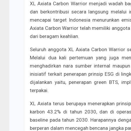
XL Axiata Carbon Warrior menjadi wadah bag
dan berkontribusi secara langsung melalui 
mencapai target Indonesia menurunkan emis
Axiata Carbon Warrior telah memiliki anggota 
dari beragam keahlian.
Seluruh anggota XL Axiata Carbon Warrior se
Melalui dua kali pertemuan yang juga menj
menghadirkan nara sumber internal maupun e
inisiatif terkait penerapan prinsip ESG di li
dijalankan yaitu, penerapan green BTS, im
terpakai.
XL Axiata terus berupaya menerapkan prins
karbon 43.2% di tahun 2030, dan di opera
baseline pada tahun 2030. Harapannya dengan
berperan dalam mencegah bencana jangka panj