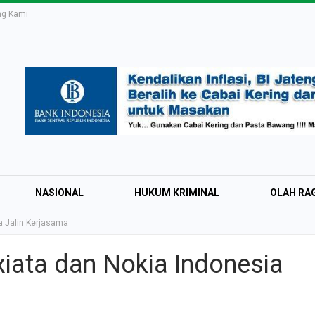
ng Kami
NASIONAL
HUKUM KRIMINAL
OLAH RA
a Jalin Kerjasama
iata dan Nokia Indonesia
Education Expo #
Irsyad Purwokert
Rayakan Kemerd