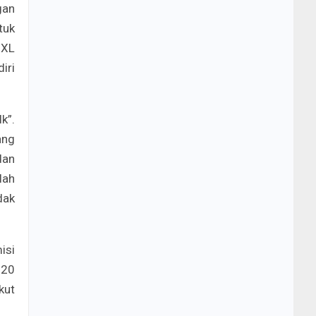
gan
tuk
 XL
iri
k”.
ang
dan
lah
dak
isi
020
kut