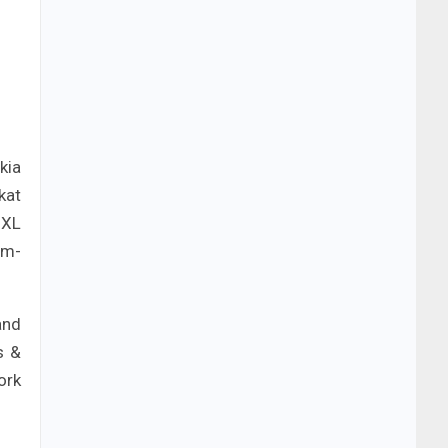
kia
kat
 XL
am-
and
s &
ork