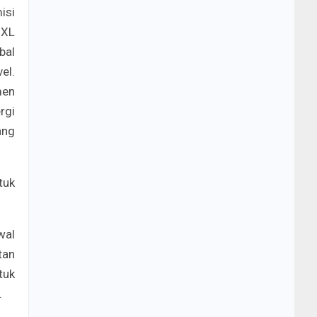
isi
 XL
bal
el.
men
rgi
ang
tuk
wal
tan
tuk
.