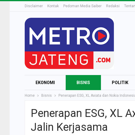
Disclaimer
Kontak
Pedoman Media Saiber
Redaksi
Tenta
EKONOMI
BISNIS
POLITIK
Home
Bisnis
Penerapan ESG, XL Axiata dan Nokia Indonesi
Penerapan ESG, XL Ax
Jalin Kerjasama