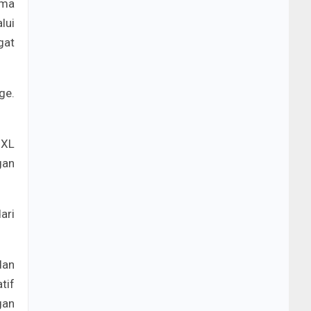
ama
lui
gat
ge.
 XL
gan
ari
dan
tif
gan