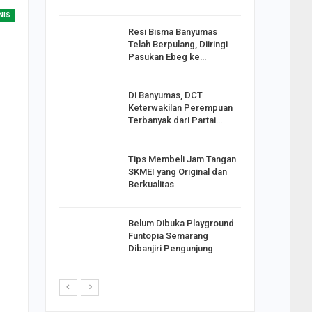
NIS
Resi Bisma Banyumas
ntara DPR
Telah Berpulang, Diiringi
III, PDIP
Pasukan Ebeg ke…
Di Banyumas, DCT
2025,
Keterwakilan Perempuan
S
Terbanyak dari Partai…
apkan
Tips Membeli Jam Tangan
Johar
SKMEI yang Original dan
i Minta
Berkualitas
Belum Dibuka Playground
p Langkah
Funtopia Semarang
n Net
Dibanjiri Pengunjung
i…