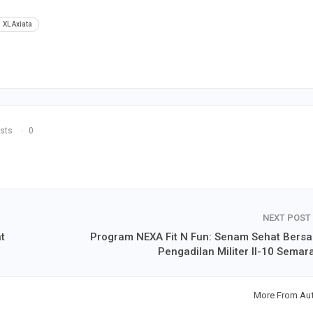
XL Axiata
sts
0
NEXT POST
t
Program NEXA Fit N Fun: Senam Sehat Bers
Pengadilan Militer II-10 Semar
More From Au