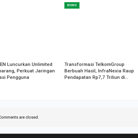
BISNIS
N Luncurkan Unlimited
Transformasi TelkomGroup
marang, Perkuat Jaringan
Berbuah Hasil, InfraNexia Raup
asi Pengguna
Pendapatan Rp7,7 Triliun di…
Comments are closed.