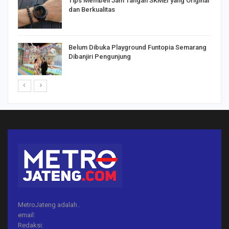
Tips Membeli Jam Tangan SKMEI yang Original
dan Berkualitas
Belum Dibuka Playground Funtopia Semarang
Dibanjiri Pengunjung
MetroJateng adalah..
email:
Redaksi: