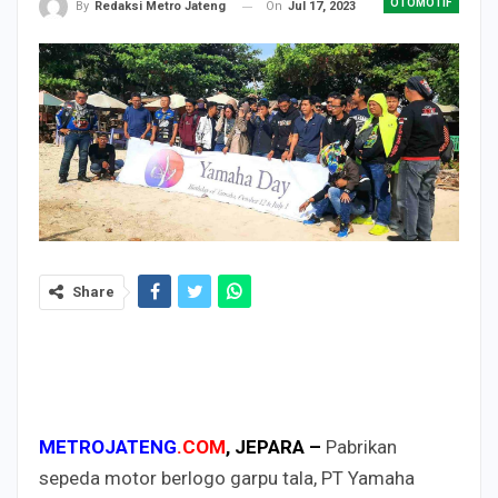
OTOMOTIF
On
Jul 17, 2023
By
Redaksi Metro Jateng
Share
METROJATENG
.COM
, JEPARA –
Pabrikan
sepeda motor berlogo garpu tala, PT Yamaha