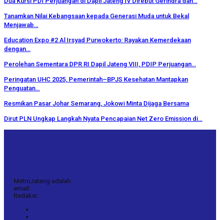
Dua Kursi PDI Perjuangan di Dapil Jateng IV Direbut Gerindra dan…
Tanamkan Nilai Kebangsaan kepada Generasi Muda untuk Bekal
Menjawab…
Education Expo #2 Al Irsyad Purwokerto: Rayakan Kemerdekaan
dengan…
Perolehan Sementara DPR RI Dapil Jateng VIII, PDIP Perjuangan…
Peringatan UHC 2025, Pemerintah–BPJS Kesehatan Mantapkan
Penguatan…
Resmikan Pasar Johar Semarang, Jokowi Minta Dijaga Bersama
Dirut PLN Ungkap Langkah Nyata Pencapaian Net Zero Emission di…
MetroJateng adalah..
email:
Redaksi: