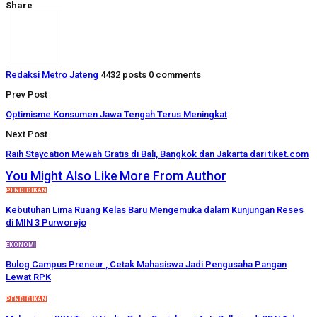
Share
Redaksi Metro Jateng
4432 posts
0 comments
Prev Post
Optimisme Konsumen Jawa Tengah Terus Meningkat
Next Post
Raih Staycation Mewah Gratis di Bali, Bangkok dan Jakarta dari tiket.com
You Might Also Like
More From Author
PENDIDIKAN
Kebutuhan Lima Ruang Kelas Baru Mengemuka dalam Kunjungan Reses
di MIN 3 Purworejo
EKONOMI
Bulog Campus Preneur , Cetak Mahasiswa Jadi Pengusaha Pangan
Lewat RPK
PENDIDIKAN