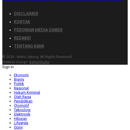
DISCLAIMER
KONTAK
PEDOMAN MEDIA SAIBER
REDAKSI
TENTANG KAMI
© 2026 - Metro Jateng. All Rights Reserved.
Website Design:
BetterStudio
Sign in
Ekonomi
Bisnis
Politik
Nasional
Hukum Kriminal
Olah Raga
Pendidikan
Otomotif
Teknologi
Elektronik
Hiburan
Lifestyle
Opini