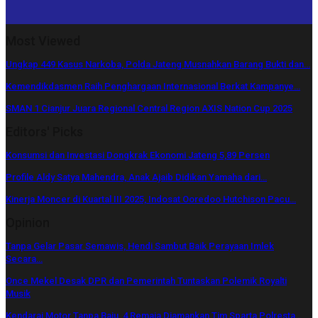
Most Viewed
Ungkap 449 Kasus Narkoba, Polda Jateng Musnahkan Barang Bukti dan…
Kemendikdasmen Raih Penghargaan Internasional Berkat Kampanye…
SMAN 1 Cianjur Juara Regional Central Region AXIS Nation Cup 2025
Editors' Picks
Konsumsi dan Investasi Dongkrak Ekonomi Jateng 5,89 Persen
Profile Aldy Satya Mahendra, Anak Ajaib Didikan Yamaha dari…
Kinerja Moncer di Kuartal III 2025, Indosat Ooredoo Hutchison Pacu…
Opinion
Tanpa Gelar Pasar Semawis, Hendi Sambut Baik Perayaan Imlek
Secara…
Once Mekel Desak DPR dan Pemerintah Tuntaskan Polemik Royalti
Musik
Kendarai Motor Tanpa Baju, 4 Remaja Diamankan Tim Sparta Polresta…