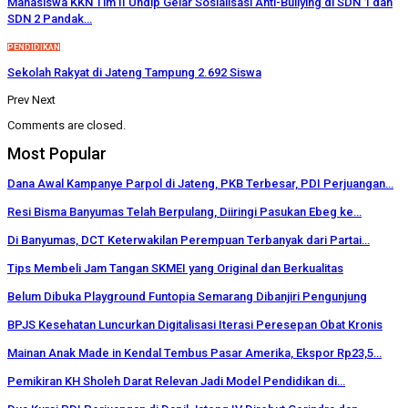
Mahasiswa KKN Tim II Undip Gelar Sosialisasi Anti-Bullying di SDN 1 dan
SDN 2 Pandak…
PENDIDIKAN
Sekolah Rakyat di Jateng Tampung 2.692 Siswa
Prev
Next
Comments are closed.
Most Popular
Dana Awal Kampanye Parpol di Jateng, PKB Terbesar, PDI Perjuangan…
Resi Bisma Banyumas Telah Berpulang, Diiringi Pasukan Ebeg ke…
Di Banyumas, DCT Keterwakilan Perempuan Terbanyak dari Partai…
Tips Membeli Jam Tangan SKMEI yang Original dan Berkualitas
Belum Dibuka Playground Funtopia Semarang Dibanjiri Pengunjung
BPJS Kesehatan Luncurkan Digitalisasi Iterasi Peresepan Obat Kronis
Mainan Anak Made in Kendal Tembus Pasar Amerika, Ekspor Rp23,5…
Pemikiran KH Sholeh Darat Relevan Jadi Model Pendidikan di…