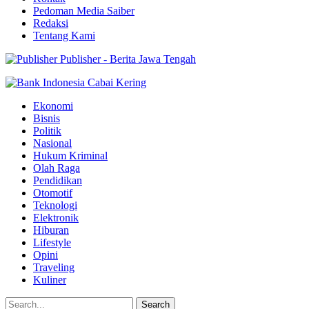
Pedoman Media Saiber
Redaksi
Tentang Kami
Publisher - Berita Jawa Tengah
Ekonomi
Bisnis
Politik
Nasional
Hukum Kriminal
Olah Raga
Pendidikan
Otomotif
Teknologi
Elektronik
Hiburan
Lifestyle
Opini
Traveling
Kuliner