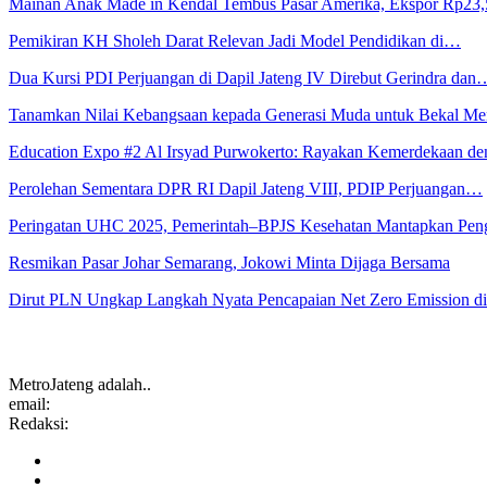
Mainan Anak Made in Kendal Tembus Pasar Amerika, Ekspor Rp23
Pemikiran KH Sholeh Darat Relevan Jadi Model Pendidikan di…
Dua Kursi PDI Perjuangan di Dapil Jateng IV Direbut Gerindra dan
Tanamkan Nilai Kebangsaan kepada Generasi Muda untuk Bekal 
Education Expo #2 Al Irsyad Purwokerto: Rayakan Kemerdekaan 
Perolehan Sementara DPR RI Dapil Jateng VIII, PDIP Perjuangan…
Peringatan UHC 2025, Pemerintah–BPJS Kesehatan Mantapkan Pe
Resmikan Pasar Johar Semarang, Jokowi Minta Dijaga Bersama
Dirut PLN Ungkap Langkah Nyata Pencapaian Net Zero Emission 
MetroJateng adalah..
email:
Redaksi: