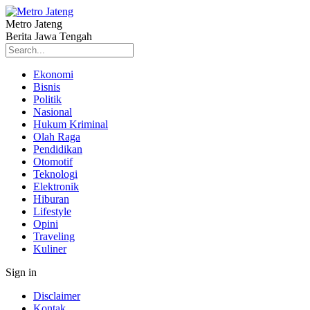
Metro Jateng
Berita Jawa Tengah
Ekonomi
Bisnis
Politik
Nasional
Hukum Kriminal
Olah Raga
Pendidikan
Otomotif
Teknologi
Elektronik
Hiburan
Lifestyle
Opini
Traveling
Kuliner
Sign in
Disclaimer
Kontak