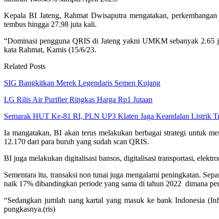
Kepala BI Jateng, Rahmat Dwisaputra mengatakan, perkembangan 
tembus hingga 27.98 juta kali.
“Dominasi pengguna QRIS di Jateng yakni UMKM sebanyak 2.65 juta
kata Rahmat, Kamis (15/6/23.
Related Posts
SIG Bangkitkan Merek Legendaris Semen Kujang
LG Rilis Air Purifier Ringkas Harga Rp1 Jutaan
Semarak HUT Ke-81 RI, PLN UP3 Klaten Jaga Keandalan Listrik T
Ia mangatakan, BI akan terus melakukan berbagai strategi untuk 
12.170 dari para buruh yang sudah scan QRIS.
BI juga melakukan digitalisasi bansos, digitalisasi transportasi, elektr
Sementara itu, transaksi non tunai juga mengalami peningkatan. Sepa
naik 17% dibandingkan periode yang sama di tahun 2022 dimana penar
“Sedangkan jumlah uang kartal yang masuk ke bank Indonesia (Inf
pungkasnya.(ris)