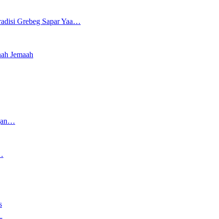
radisi Grebeg Sapar Yaa…
nah Jemaah
ngan…
…
s