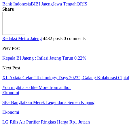
Bank Indonesia
BI
BI Jateng
Jawa Tengah
QRIS
Share
Redaksi Metro Jateng
4432 posts
0 comments
Prev Post
Kepala BI Jateng : Inflasi Jateng Turun 0.22%
Next Post
XL Axiata Gelar “Technology Days 2023”, Galang Kolaborasi Ciptak
You might also like
More from author
Ekonomi
SIG Bangkitkan Merek Legendaris Semen Kujang
Ekonomi
LG Rilis Air Purifier Ringkas Harga Rp1 Jutaan