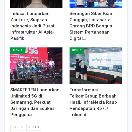
Indosat Luncurkan
Serangan Siber Kian
Zankore, Siapkan
Canggih, Lintasarta
Indonesia Jadi Pusat
Dorong BPD Bangun
Infrastruktur AI Asia-
Sistem Pertahanan
Pasifik
Digital…
BISNIS
BISNIS
SMARTFREN Luncurkan
Transformasi
Unlimited 5G di
TelkomGroup Berbuah
Semarang, Perkuat
Hasil, InfraNexia Raup
Jaringan dan Edukasi
Pendapatan Rp7,7
Pengguna
Triliun di…
PREV
NEXT