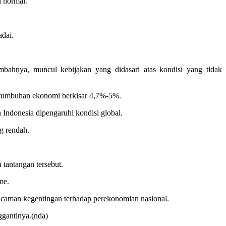
i normal.
dai.
bahnya, muncul kebijakan yang didasari atas kondisi yang tidak
rtumbuhan ekonomi berkisar 4,7%-5%.
ndonesia dipengaruhi kondisi global.
g rendah.
tantangan tersebut.
me.
ancaman kegentingan terhadap perekonomian nasional.
ggantinya.(nda)