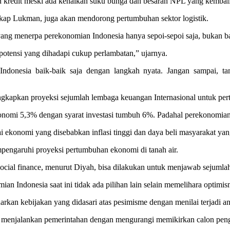
an kredit meski ada kenaikan suku bunga dan besaran NPL yang kembal
kap Lukman, juga akan mendorong pertumbuhan sektor logistik.
ng menerpa perekonomian Indonesia hanya sepoi-sepoi saja, bukan ba
potensi yang dihadapi cukup perlambatan,” ujarnya.
donesia baik-baik saja dengan langkah nyata. Jangan sampai, tam
kapkan proyeksi sejumlah lembaga keuangan Internasional untuk pe
mi 5,3% dengan syarat investasi tumbuh 6%. Padahal perekonomian I
ekonomi yang disebabkan inflasi tinggi dan daya beli masyarakat yan
mpengaruhi proyeksi pertumbuhan ekonomi di tanah air.
al finance, menurut Diyah, bisa dilakukan untuk menjawab sejumlah 
ian Indonesia saat ini tidak ada pilihan lain selain memelihara optimis
rkan kebijakan yang didasari atas pesimisme dengan menilai terjadi 
kus menjalankan pemerintahan dengan mengurangi memikirkan calon pen