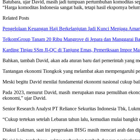
Batubara, ujar David, masih jadi tumpuan pertumbuhan komoditas sep
“Harga komoditas Indonesia sangat baik, tetapi hasil ekspornya belu
Related Posts
Pengelolaan Keuangan Haji Berkelanjutan Jadi Kunci Menjaga Am
TelkomGroup Tanam 20 Ribu Mangrove di Jepara dan Manggarai B
Karding Tinjau SSm JI-QC di Tanjung Emas, Pemeriksaan Impor M
Bahkan, tambah David, akan ada aturan baru dari pemerintah yang men
Tantangan ekonomi Tiongkok yang melambat akan mempengaruhi perm
Meski begitu David menilai fundamental ekonomi nasional cukup baik, 
Pada 2023, menurut David, masih merupakan masa pemulihan ekonomi
ekonomi,” ujar David.
Senior Research Analyst PT Reliance Sekuritas Indonesia Tbk, Lukma
“Cukup tertekan setelah Lebaran tahun lalu, kemudian mulai bangkit 
Diakui Lukman, saat ini pergerakan IHSG masih mencari arah dan dipe