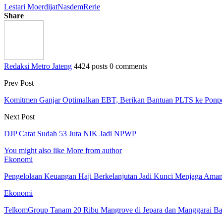
Lestari Moerdijat
Nasdem
Rerie
Share
Redaksi Metro Jateng
4424 posts
0 comments
Prev Post
Komitmen Ganjar Optimalkan EBT, Berikan Bantuan PLTS ke Ponp
Next Post
DJP Catat Sudah 53 Juta NIK Jadi NPWP
You might also like
More from author
Ekonomi
Pengelolaan Keuangan Haji Berkelanjutan Jadi Kunci Menjaga Ama
Ekonomi
TelkomGroup Tanam 20 Ribu Mangrove di Jepara dan Manggarai Ba