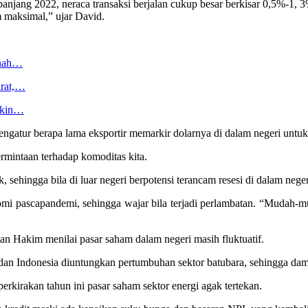
anjang 2022, neraca transaksi berjalan cukup besar berkisar 0,5%-1, 3
m maksimal,” ujar David.
anah…
arat,…
akin…
gatur berapa lama eksportir memarkir dolarnya di dalam negeri untuk 
intaan terhadap komoditas kita.
sehingga bila di luar negeri berpotensi terancam resesi di dalam neger
 pascapandemi, sehingga wajar bila terjadi perlambatan. “Mudah-mud
n Hakim menilai pasar saham dalam negeri masih fluktuatif.
dan Indonesia diuntungkan pertumbuhan sektor batubara, sehingga dampak
rkirakan tahun ini pasar saham sektor energi agak tertekan.