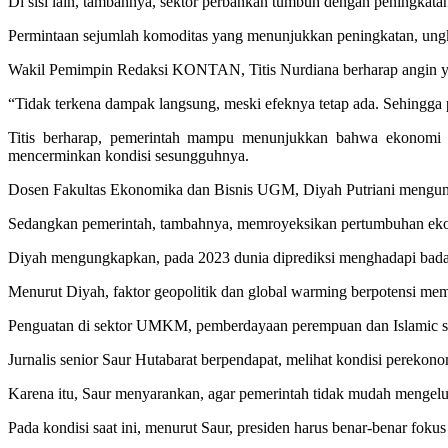
Di sisi lain, tambahnya, sektor perbankan tumbuh dengan peningkat
Permintaan sejumlah komoditas yang menunjukkan peningkatan, ung
Wakil Pemimpin Redaksi KONTAN, Titis Nurdiana berharap angin ya
“Tidak terkena dampak langsung, meski efeknya tetap ada. Sehingga 
Titis berharap, pemerintah mampu menunjukkan bahwa ekonomi In
mencerminkan kondisi sesungguhnya.
Dosen Fakultas Ekonomika dan Bisnis UGM, Diyah Putriani mengung
Sedangkan pemerintah, tambahnya, memroyeksikan pertumbuhan ekono
Diyah mengungkapkan, pada 2023 dunia diprediksi menghadapi badai 
Menurut Diyah, faktor geopolitik dan global warming berpotensi me
Penguatan di sektor UMKM, pemberdayaan perempuan dan Islamic soci
Jurnalis senior Saur Hutabarat berpendapat, melihat kondisi perekonom
Karena itu, Saur menyarankan, agar pemerintah tidak mudah mengelua
Pada kondisi saat ini, menurut Saur, presiden harus benar-benar fo