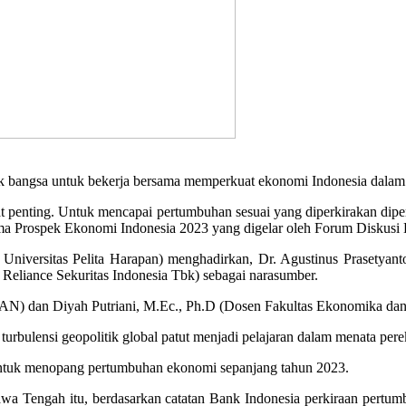
 bangsa untuk bekerja bersama memperkuat ekonomi Indonesia dalam 
ngat penting. Untuk mencapai pertumbuhan sesuai yang diperkirakan di
ma Prospek Ekonomi Indonesia 2023 yang digelar oleh Forum Diskusi 
 Universitas Pelita Harapan) menghadirkan, Dr. Agustinus Prasety
eliance Sekuritas Indonesia Tbk) sebagai narasumber.
NTAN) dan Diyah Putriani, M.Ec., Ph.D (Dosen Fakultas Ekonomika da
 turbulensi geopolitik global patut menjadi pelajaran dalam menata pe
at untuk menopang pertumbuhan ekonomi sepanjang tahun 2023.
wa Tengah itu, berdasarkan catatan Bank Indonesia perkiraan pertu