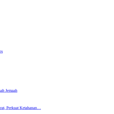
es
nah Jemaah
rat, Perkuat Ketahanan…