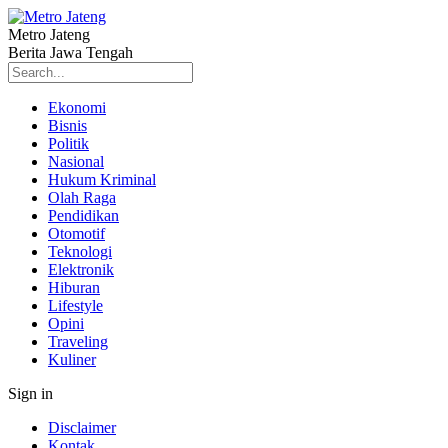
Metro Jateng
Berita Jawa Tengah
Ekonomi
Bisnis
Politik
Nasional
Hukum Kriminal
Olah Raga
Pendidikan
Otomotif
Teknologi
Elektronik
Hiburan
Lifestyle
Opini
Traveling
Kuliner
Sign in
Disclaimer
Kontak