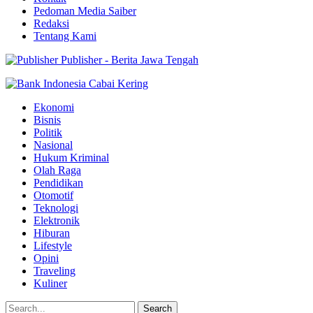
Pedoman Media Saiber
Redaksi
Tentang Kami
Publisher - Berita Jawa Tengah
Ekonomi
Bisnis
Politik
Nasional
Hukum Kriminal
Olah Raga
Pendidikan
Otomotif
Teknologi
Elektronik
Hiburan
Lifestyle
Opini
Traveling
Kuliner