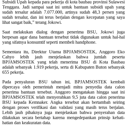
Subsidi Upah kepada para pekerja di kota baubau provinsi Sulawesi
Tenggara. Jadi sampai saat ini untuk bantuan subsidi upah yang
sudah tersalur adalah 7.077.000, artinya sudah 48,3 persen yang
sudah tersalur, dan ini terus berjalan dengan kecepatan yang saya
lihat sangat baik,” terang Jokowi.
Saat melakukan dialog dengan penerima BSU, Jokowi juga
berpesan agar dana bantuan tersebut tidak digunakan untuk hal-hal
yang sifatnya konsumtif seperti membeli handphone.
Sementara itu, Direktur Utama BPJAMSOSTEK, Anggoro Eko
Cahyo lebih jauh menjelaskan bahwa jumlah peserta
BPJAMSOSTEK yang telah menerima BSU di Kota Baubau
adalah sebanyak 1.919 pekerja, serta di Kabupaten Buton sebanyak
655 pekerja.
Pada penyaluran BSU tahun ini, BPJAMSOSTEK kembali
dipercaya oleh pemerintah menjadi mitra penyedia data calon
penerima bantuan tersebut. Anggoro mengatakan hingga saat ini
BPJAMSOSTEK telah menyerahkan 9,5 juta data calon penerima
BSU kepada Kemnaker. Angka tersebut akan bertambah seiring
dengan proses verifikasi dan validasi yang masih terus berjalan.
Lebih jauh pihaknya juga menjelaskan bahwa penyerahan data
dilakukan secara bertahap karena mengedepankan prinsip kehati-
hatian dan keakuratan data.