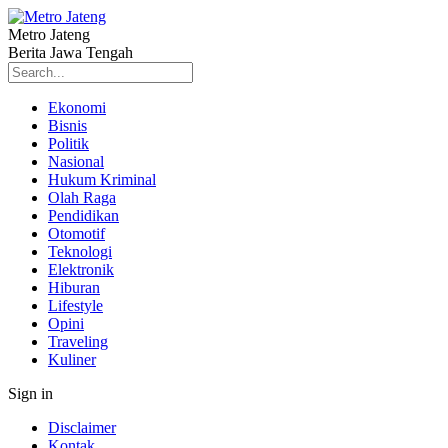
Metro Jateng
Berita Jawa Tengah
Ekonomi
Bisnis
Politik
Nasional
Hukum Kriminal
Olah Raga
Pendidikan
Otomotif
Teknologi
Elektronik
Hiburan
Lifestyle
Opini
Traveling
Kuliner
Sign in
Disclaimer
Kontak