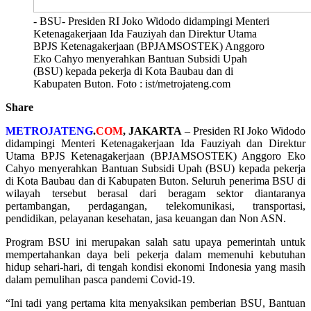
- BSU- Presiden RI Joko Widodo didampingi Menteri
Ketenagakerjaan Ida Fauziyah dan Direktur Utama
BPJS Ketenagakerjaan (BPJAMSOSTEK) Anggoro
Eko Cahyo menyerahkan Bantuan Subsidi Upah
(BSU) kepada pekerja di Kota Baubau dan di
Kabupaten Buton. Foto : ist/metrojateng.com
Share
METROJATENG
.
COM
, JAKARTA
– Presiden RI Joko Widodo
didampingi Menteri Ketenagakerjaan Ida Fauziyah dan Direktur
Utama BPJS Ketenagakerjaan (BPJAMSOSTEK) Anggoro Eko
Cahyo menyerahkan Bantuan Subsidi Upah (BSU) kepada pekerja
di Kota Baubau dan di Kabupaten Buton. Seluruh penerima BSU di
wilayah tersebut berasal dari beragam sektor diantaranya
pertambangan, perdagangan, telekomunikasi, transportasi,
pendidikan, pelayanan kesehatan, jasa keuangan dan Non ASN.
Program BSU ini merupakan salah satu upaya pemerintah untuk
mempertahankan daya beli pekerja dalam memenuhi kebutuhan
hidup sehari-hari, di tengah kondisi ekonomi Indonesia yang masih
dalam pemulihan pasca pandemi Covid-19.
“Ini tadi yang pertama kita menyaksikan pemberian BSU, Bantuan