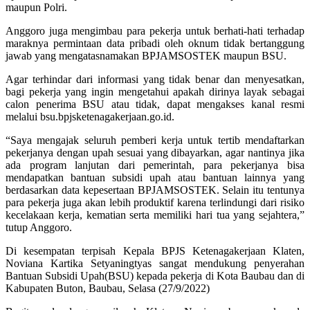
maupun Polri.
Anggoro juga mengimbau para pekerja untuk berhati-hati terhadap
maraknya permintaan data pribadi oleh oknum tidak bertanggung
jawab yang mengatasnamakan BPJAMSOSTEK maupun BSU.
Agar terhindar dari informasi yang tidak benar dan menyesatkan,
bagi pekerja yang ingin mengetahui apakah dirinya layak sebagai
calon penerima BSU atau tidak, dapat mengakses kanal resmi
melalui bsu.bpjsketenagakerjaan.go.id.
“Saya mengajak seluruh pemberi kerja untuk tertib mendaftarkan
pekerjanya dengan upah sesuai yang dibayarkan, agar nantinya jika
ada program lanjutan dari pemerintah, para pekerjanya bisa
mendapatkan bantuan subsidi upah atau bantuan lainnya yang
berdasarkan data kepesertaan BPJAMSOSTEK. Selain itu tentunya
para pekerja juga akan lebih produktif karena terlindungi dari risiko
kecelakaan kerja, kematian serta memiliki hari tua yang sejahtera,”
tutup Anggoro.
Di kesempatan terpisah Kepala BPJS Ketenagakerjaan Klaten,
Noviana Kartika Setyaningtyas sangat mendukung penyerahan
Bantuan Subsidi Upah(BSU) kepada pekerja di Kota Baubau dan di
Kabupaten Buton, Baubau, Selasa (27/9/2022)