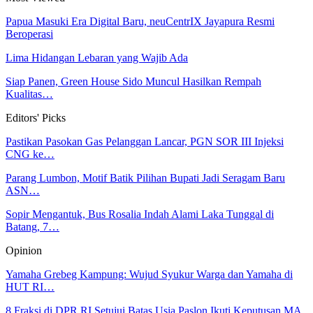
Papua Masuki Era Digital Baru, neuCentrIX Jayapura Resmi
Beroperasi
Lima Hidangan Lebaran yang Wajib Ada
Siap Panen, Green House Sido Muncul Hasilkan Rempah
Kualitas…
Editors' Picks
Pastikan Pasokan Gas Pelanggan Lancar, PGN SOR III Injeksi
CNG ke…
Parang Lumbon, Motif Batik Pilihan Bupati Jadi Seragam Baru
ASN…
Sopir Mengantuk, Bus Rosalia Indah Alami Laka Tunggal di
Batang, 7…
Opinion
Yamaha Grebeg Kampung: Wujud Syukur Warga dan Yamaha di
HUT RI…
8 Fraksi di DPR RI Setujui Batas Usia Paslon Ikuti Keputusan MA