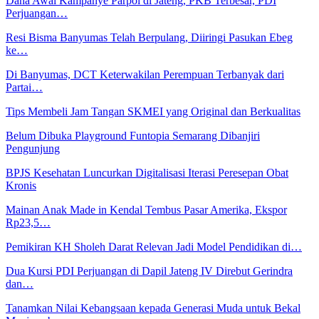
Dana Awal Kampanye Parpol di Jateng, PKB Terbesar, PDI
Perjuangan…
Resi Bisma Banyumas Telah Berpulang, Diiringi Pasukan Ebeg
ke…
Di Banyumas, DCT Keterwakilan Perempuan Terbanyak dari
Partai…
Tips Membeli Jam Tangan SKMEI yang Original dan Berkualitas
Belum Dibuka Playground Funtopia Semarang Dibanjiri
Pengunjung
BPJS Kesehatan Luncurkan Digitalisasi Iterasi Peresepan Obat
Kronis
Mainan Anak Made in Kendal Tembus Pasar Amerika, Ekspor
Rp23,5…
Pemikiran KH Sholeh Darat Relevan Jadi Model Pendidikan di…
Dua Kursi PDI Perjuangan di Dapil Jateng IV Direbut Gerindra
dan…
Tanamkan Nilai Kebangsaan kepada Generasi Muda untuk Bekal