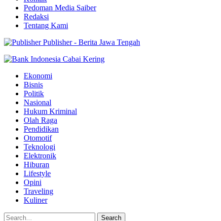
Pedoman Media Saiber
Redaksi
Tentang Kami
Publisher - Berita Jawa Tengah
Ekonomi
Bisnis
Politik
Nasional
Hukum Kriminal
Olah Raga
Pendidikan
Otomotif
Teknologi
Elektronik
Hiburan
Lifestyle
Opini
Traveling
Kuliner