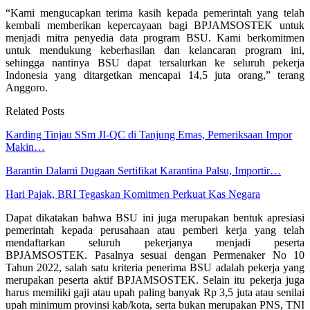
“Kami mengucapkan terima kasih kepada pemerintah yang telah
kembali memberikan kepercayaan bagi BPJAMSOSTEK untuk
menjadi mitra penyedia data program BSU. Kami berkomitmen
untuk mendukung keberhasilan dan kelancaran program ini,
sehingga nantinya BSU dapat tersalurkan ke seluruh pekerja
Indonesia yang ditargetkan mencapai 14,5 juta orang,” terang
Anggoro.
Related Posts
Karding Tinjau SSm JI-QC di Tanjung Emas, Pemeriksaan Impor
Makin…
Barantin Dalami Dugaan Sertifikat Karantina Palsu, Importir…
Hari Pajak, BRI Tegaskan Komitmen Perkuat Kas Negara
Dapat dikatakan bahwa BSU ini juga merupakan bentuk apresiasi
pemerintah kepada perusahaan atau pemberi kerja yang telah
mendaftarkan seluruh pekerjanya menjadi peserta
BPJAMSOSTEK. Pasalnya sesuai dengan Permenaker No 10
Tahun 2022, salah satu kriteria penerima BSU adalah pekerja yang
merupakan peserta aktif BPJAMSOSTEK. Selain itu pekerja juga
harus memiliki gaji atau upah paling banyak Rp 3,5 juta atau senilai
upah minimum provinsi kab/kota, serta bukan merupakan PNS, TNI