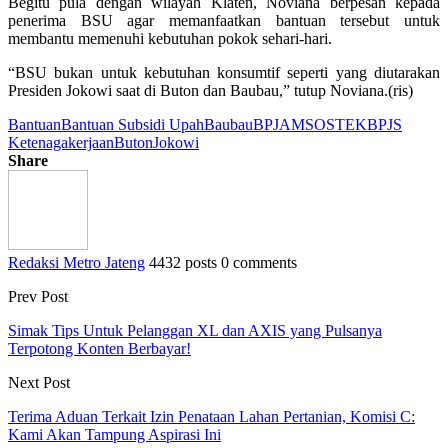
Begitu pula dengan wilayah Klaten, Noviana berpesan kepada
penerima BSU agar memanfaatkan bantuan tersebut untuk
membantu memenuhi kebutuhan pokok sehari-hari.
“BSU bukan untuk kebutuhan konsumtif seperti yang diutarakan
Presiden Jokowi saat di Buton dan Baubau,” tutup Noviana.(ris)
Bantuan
Bantuan Subsidi Upah
Baubau
BPJAMSOSTEK
BPJS
Ketenagakerjaan
Buton
Jokowi
Share
Redaksi Metro Jateng
4432 posts
0 comments
Prev Post
Simak Tips Untuk Pelanggan XL dan AXIS yang Pulsanya
Terpotong Konten Berbayar!
Next Post
Terima Aduan Terkait Izin Penataan Lahan Pertanian, Komisi C:
Kami Akan Tampung Aspirasi Ini