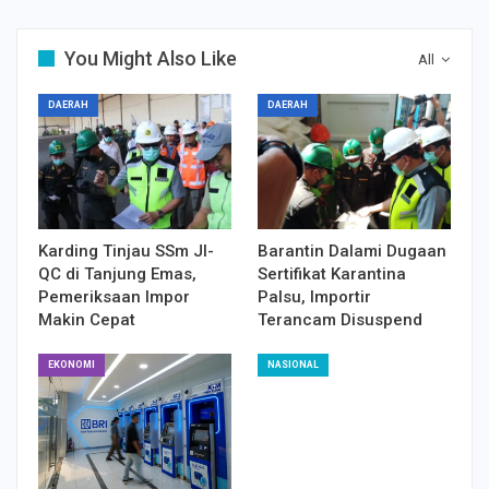
You Might Also Like
All
DAERAH
DAERAH
Karding Tinjau SSm JI-
Barantin Dalami Dugaan
QC di Tanjung Emas,
Sertifikat Karantina
Pemeriksaan Impor
Palsu, Importir
Makin Cepat
Terancam Disuspend
EKONOMI
NASIONAL