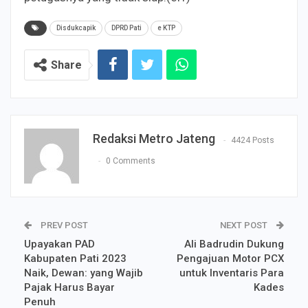
Disdukcapik
DPRD Pati
e KTP
Share
Redaksi Metro Jateng
4424 Posts
0 Comments
PREV POST
NEXT POST
Upayakan PAD
Ali Badrudin Dukung
Kabupaten Pati 2023
Pengajuan Motor PCX
Naik, Dewan: yang Wajib
untuk Inventaris Para
Pajak Harus Bayar
Kades
Penuh