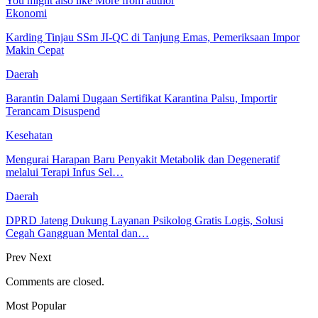
You might also like
More from author
Ekonomi
Karding Tinjau SSm JI-QC di Tanjung Emas, Pemeriksaan Impor
Makin Cepat
Daerah
Barantin Dalami Dugaan Sertifikat Karantina Palsu, Importir
Terancam Disuspend
Kesehatan
Mengurai Harapan Baru Penyakit Metabolik dan Degeneratif
melalui Terapi Infus Sel…
Daerah
DPRD Jateng Dukung Layanan Psikolog Gratis Logis, Solusi
Cegah Gangguan Mental dan…
Prev
Next
Comments are closed.
Most Popular