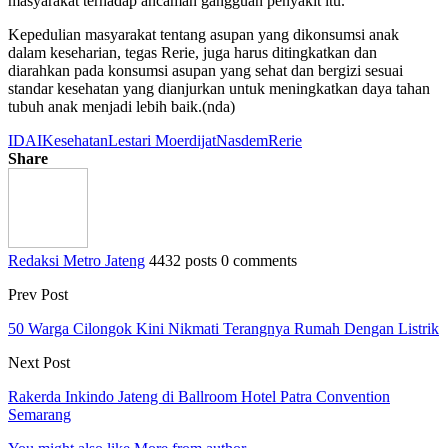
masyarakat terhadap ancaman gangguan penyakit itu.
Kepedulian masyarakat tentang asupan yang dikonsumsi anak
dalam keseharian, tegas Rerie, juga harus ditingkatkan dan
diarahkan pada konsumsi asupan yang sehat dan bergizi sesuai
standar kesehatan yang dianjurkan untuk meningkatkan daya tahan
tubuh anak menjadi lebih baik.(nda)
IDAI
Kesehatan
Lestari Moerdijat
Nasdem
Rerie
Share
Redaksi Metro Jateng
4432 posts
0 comments
Prev Post
50 Warga Cilongok Kini Nikmati Terangnya Rumah Dengan Listrik
Next Post
Rakerda Inkindo Jateng di Ballroom Hotel Patra Convention
Semarang