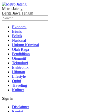
Metro Jateng
Berita Jawa Tengah
Ekonomi
Bisnis
Politik
Nasional
Hukum Kriminal
Olah Raga
Pendidikan
Otomotif
Teknologi
Elektronik
Hiburan
Lifestyle
Opini
Traveling
Kuliner
Sign in
Disclaimer
Kontak