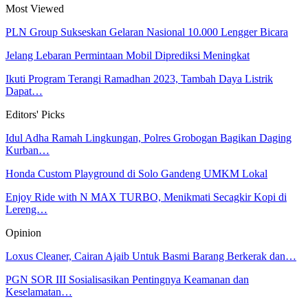
Most Viewed
PLN Group Sukseskan Gelaran Nasional 10.000 Lengger Bicara
Jelang Lebaran Permintaan Mobil Diprediksi Meningkat
Ikuti Program Terangi Ramadhan 2023, Tambah Daya Listrik
Dapat…
Editors' Picks
Idul Adha Ramah Lingkungan, Polres Grobogan Bagikan Daging
Kurban…
Honda Custom Playground di Solo Gandeng UMKM Lokal
Enjoy Ride with N MAX TURBO, Menikmati Secagkir Kopi di
Lereng…
Opinion
Loxus Cleaner, Cairan Ajaib Untuk Basmi Barang Berkerak dan…
PGN SOR III Sosialisasikan Pentingnya Keamanan dan
Keselamatan…