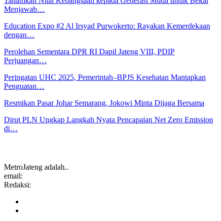
Tanamkan Nilai Kebangsaan kepada Generasi Muda untuk Bekal
Menjawab…
Education Expo #2 Al Irsyad Purwokerto: Rayakan Kemerdekaan
dengan…
Perolehan Sementara DPR RI Dapil Jateng VIII, PDIP
Perjuangan…
Peringatan UHC 2025, Pemerintah–BPJS Kesehatan Mantapkan
Penguatan…
Resmikan Pasar Johar Semarang, Jokowi Minta Dijaga Bersama
Dirut PLN Ungkap Langkah Nyata Pencapaian Net Zero Emission
di…
MetroJateng adalah..
email:
Redaksi: