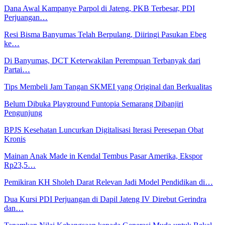
Dana Awal Kampanye Parpol di Jateng, PKB Terbesar, PDI
Perjuangan…
Resi Bisma Banyumas Telah Berpulang, Diiringi Pasukan Ebeg
ke…
Di Banyumas, DCT Keterwakilan Perempuan Terbanyak dari
Partai…
Tips Membeli Jam Tangan SKMEI yang Original dan Berkualitas
Belum Dibuka Playground Funtopia Semarang Dibanjiri
Pengunjung
BPJS Kesehatan Luncurkan Digitalisasi Iterasi Peresepan Obat
Kronis
Mainan Anak Made in Kendal Tembus Pasar Amerika, Ekspor
Rp23,5…
Pemikiran KH Sholeh Darat Relevan Jadi Model Pendidikan di…
Dua Kursi PDI Perjuangan di Dapil Jateng IV Direbut Gerindra
dan…