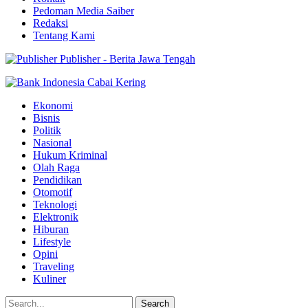
Pedoman Media Saiber
Redaksi
Tentang Kami
Publisher - Berita Jawa Tengah
Ekonomi
Bisnis
Politik
Nasional
Hukum Kriminal
Olah Raga
Pendidikan
Otomotif
Teknologi
Elektronik
Hiburan
Lifestyle
Opini
Traveling
Kuliner