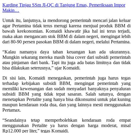
Karding Tinjau SSm JI-QC di Tanjung Emas, Pemeriksaan Impor
Makin…
Untuk itu, lanjutnya, ia mendorong pemerintah mencari jalan keluar
agar Pertamina tidak terus merugi karena menjual produk BBM di
bawah keekonomian. Komaidi khawatir jika hal ini terus terjadi,
maka akan mengancam stok BBM di dalam negeri, mengingat lebih
dari 80-90 persen pasokan BBM di dalam negeri, melalui Pertamina.
“Kalau namanya daya tahan keuangan kan ada ukurannya.
Mungkin sekarang mereka masih bisa cover dari subsidi pemerintah
atau pinjaman dari bank. Tapi itu juga ada batas limitnya dan tidak
bisa dilakukan seterusnya,” ujar Komaidi.
Di sisi lain, Komaidi menegaskan, pemerintah juga harus tegas
terhadap kebijakan subsidi BBM, mengingat pemerintah yang
memiliki kewenangan dan sudah menyadari banyaknya penyaluran
subsidi BBM yang tidak tepat sasaran. Salah satunya, dengan
menetapkan Pertalite yang hanya bisa dikonsumsi untuk plat kuning
maupun kendaraan roda dua, dan yang lainnya mesti menggunakan
Pertamax.
“Seandainya tetap memperbolehkan kendaraan roda empat
menggunakan Pertalite ya harus dengan harga moderat, misal
Rp12.000 per liter,” tegas Komaidi.