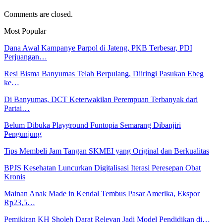
Comments are closed.
Most Popular
Dana Awal Kampanye Parpol di Jateng, PKB Terbesar, PDI
Perjuangan…
Resi Bisma Banyumas Telah Berpulang, Diiringi Pasukan Ebeg
ke…
Di Banyumas, DCT Keterwakilan Perempuan Terbanyak dari
Partai…
Belum Dibuka Playground Funtopia Semarang Dibanjiri
Pengunjung
Tips Membeli Jam Tangan SKMEI yang Original dan Berkualitas
BPJS Kesehatan Luncurkan Digitalisasi Iterasi Peresepan Obat
Kronis
Mainan Anak Made in Kendal Tembus Pasar Amerika, Ekspor
Rp23,5…
Pemikiran KH Sholeh Darat Relevan Jadi Model Pendidikan di…