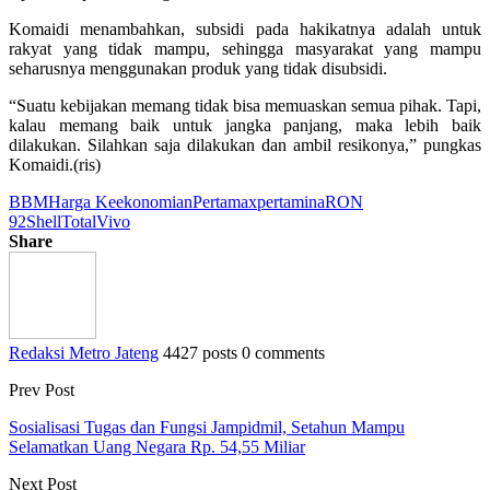
Komaidi menambahkan, subsidi pada hakikatnya adalah untuk
rakyat yang tidak mampu, sehingga masyarakat yang mampu
seharusnya menggunakan produk yang tidak disubsidi.
“Suatu kebijakan memang tidak bisa memuaskan semua pihak. Tapi,
kalau memang baik untuk jangka panjang, maka lebih baik
dilakukan. Silahkan saja dilakukan dan ambil resikonya,” pungkas
Komaidi.(ris)
BBM
Harga Keekonomian
Pertamax
pertamina
RON
92
Shell
Total
Vivo
Share
Redaksi Metro Jateng
4427 posts
0 comments
Prev Post
Sosialisasi Tugas dan Fungsi Jampidmil, Setahun Mampu
Selamatkan Uang Negara Rp. 54,55 Miliar
Next Post