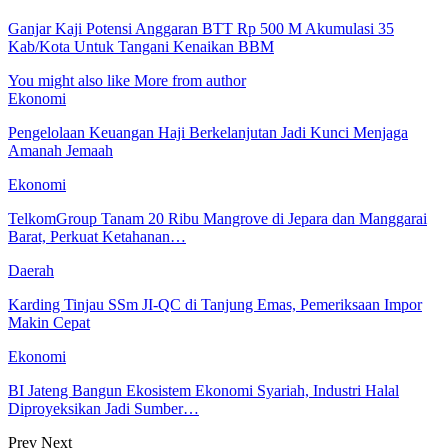
Ganjar Kaji Potensi Anggaran BTT Rp 500 M Akumulasi 35
Kab/Kota Untuk Tangani Kenaikan BBM
You might also like
More from author
Ekonomi
Pengelolaan Keuangan Haji Berkelanjutan Jadi Kunci Menjaga
Amanah Jemaah
Ekonomi
TelkomGroup Tanam 20 Ribu Mangrove di Jepara dan Manggarai
Barat, Perkuat Ketahanan…
Daerah
Karding Tinjau SSm JI-QC di Tanjung Emas, Pemeriksaan Impor
Makin Cepat
Ekonomi
BI Jateng Bangun Ekosistem Ekonomi Syariah, Industri Halal
Diproyeksikan Jadi Sumber…
Prev
Next