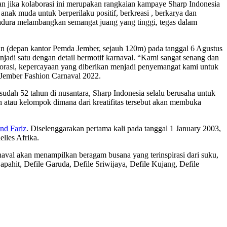
n jika kolaborasi ini merupakan rangkaian kampaye Sharp Indonesia
ak muda untuk berperilaku positif, berkreasi , berkarya dan
 Madura melambangkan
semangat juang yang tinggi, tegas dalam
an (depan kantor Pemda Jember, sejauh 120m) pada tanggal 6 Agustus
enjadi satu dengan detail bermotif karnaval. “Kami sangat senang dan
borasi, kepercayaan yang diberikan menjadi penyemangat kami untuk
y Jember Fashion Carnaval 2022.
sudah 52 tahun di nusantara, Sharp Indonesia selalu berusaha untuk
an atau kelompok dimana dari kreatifitas tersebut akan membuka
nd Fariz
. Diselenggarakan pertama kali pada tanggal 1 January 2003,
elles Afrika.
val akan menampilkan beragam busana yang terinspirasi dari suku,
pahit, Defile Garuda, Defile Sriwijaya, Defile Kujang, Defile