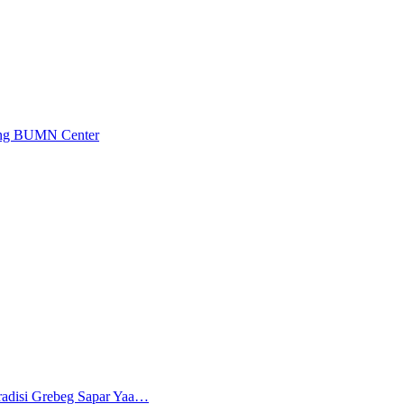
ung BUMN Center
radisi Grebeg Sapar Yaa…