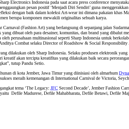
p Electronics Indonesia pada saat acara press conference menyataka
enggaungkan pesan positif ‘Menjadi Diri Sendiri’ guna menggerakkan an
refleksi dengan baik dalam koleksi Art-wear ini dimana pakaian khas
namen berupa komponen mewakili originalitas sebuah karya.
r Carnaval (Fashion Art) yang berlangsung di sepanjang jalan Sudarm
k yang dibuat oleh para desainer, komunitas, dan brand yang dibalut m
oleh perusahaan multinasional seperti Sharp Indonesia untuk berkola
ap Anditya Combat selaku Director of Roadshow & Social Responsibilit
yang dilakukan oleh Sharp Indonesia. Selaku produsen elektronik yang 
kreatif akan tercipta kreatifitas yang dilakukan baik secara perorang
kat”, tutup Pandu Setio.
hunan di kota Jember, Jawa Timur yang diinisiasi oleh almarhum
Dyna
ah sukses meraih kemenangan di International Carnival de Victoria, Seych
ngangkat tema
‘The Legacy:
JFC
Second Decade’, Jember Fashion Carna
 yaitu
Defile Madurese, Defile Mahabharata, Defile Betawi, Defile Maja