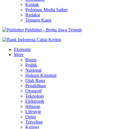
Kontak
Pedoman Media Saiber
Redaksi
Tentang Kami
Publisher - Berita Jawa Tengah
Ekonomi
More
Bisnis
Politik
Nasional
Hukum Kriminal
Olah Raga
Pendidikan
Otomotif
Teknologi
Elektronik
Hiburan
Lifestyle
Opini
Traveling
Kuliner