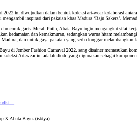
 2022 ini diwujudkan dalam bentuk koleksi art-wear kolaborasi antara
 mengambil inspirasi dari pakaian khas Madura ‘Baju Sakera’. Mema
dan corak garis Merah Putih, Abata Bayu ingin mengangkat sifat ker
ngkan kedamaian dan kemakmuran, sedangkan warna
hitam melambangka
ang Madura, dan untuk gaya pakaian yang serba longgar melambangkan 
ta Bayu di Jember Fashion Carnaval 2022, sang disainer memasukan ko
koleksi Art-wear ini adalah diode yang digunakan sebagai komponen p
radisi…
 X Abata Bayu. (ist/tya)