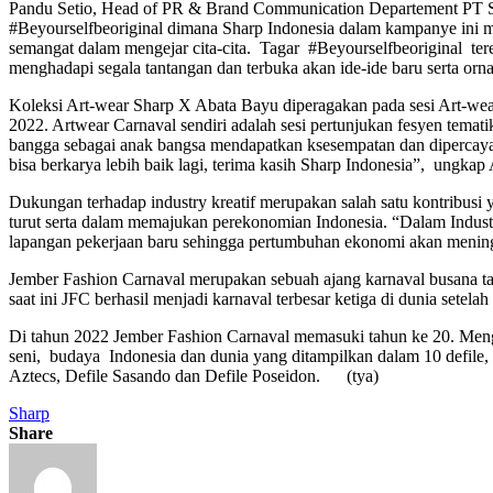
Pandu Setio, Head of PR & Brand Communication Departement PT Shar
#Beyourselfbeoriginal dimana Sharp Indonesia dalam
kampanye ini m
semangat dalam mengejar cita-cita. Tagar #Beyourselfbeoriginal te
menghadapi segala tantangan dan terbuka akan ide-ide baru serta or
Koleksi
Art-wear Sharp X Abata Bayu diperagakan pada sesi Art-wea
2022. Artwear Carnaval sendiri adalah sesi pertunjukan fesyen temati
bangga sebagai anak bangsa mendapatkan ksesempatan dan dipercaya 
bisa berkarya lebih baik lagi, terima kasih Sharp Indonesia”, ungk
Dukungan terhadap industry kreatif merupakan salah satu kontribusi 
turut serta dalam memajukan perekonomian Indonesia. “Dalam Industri 
lapangan pekerjaan baru sehingga pertumbuhan ekonomi akan mening
Jember Fashion Carnaval merupakan sebuah ajang karnaval busana ta
saat ini JFC berhasil menjadi karnaval terbesar ketiga di dunia setel
Di tahun 2022 Jember Fashion Carnaval memasuki tahun ke 20. Me
seni, budaya Indonesia dan dunia yang ditampilkan dalam 10 defile,
Aztecs, Defile Sasando dan Defile Poseidon.
(tya)
Sharp
Share