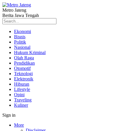
Metro Jateng
Berita Jawa Tengah
Ekonomi
Bisnis
Politik
Nasional
Hukum Kriminal
Olah Raga
Pendidikan
Otomotif
Teknologi
Elektronik
Hiburan
Lifestyle
Opini
Traveling
Kuliner
Sign in
More
Disclaimer