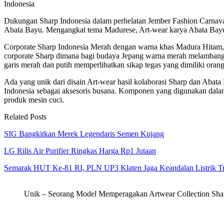
Indonesia
Dukungan Sharp Indonesia dalam perhelatan Jember Fashion Carnaval
Abata Bayu. Mengangkat tema Madurese, Art-wear karya Abata Bayu
Corporate Sharp Indonesia Merah dengan warna khas Madura Hitam, 
corporate Sharp dimana bagi budaya Jepang warna merah melamba
garis merah dan putih memperlihatkan sikap tegas yang dimiliki or
Ada yang unik dari disain Art-wear hasil kolaborasi Sharp dan Aba
Indonesia sebagai aksesoris busana. Komponen yang digunakan dalam 
produk mesin cuci.
Related Posts
SIG Bangkitkan Merek Legendaris Semen Kujang
LG Rilis Air Purifier Ringkas Harga Rp1 Jutaan
Semarak HUT Ke-81 RI, PLN UP3 Klaten Jaga Keandalan Listrik T
Unik – Seorang Model Memperagakan Artwear Collection Sharp